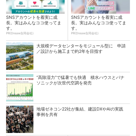
SNSアカウントを着実に成
SNSアカウントを着実に成
長。実はみんなココ使ってま
長。実はみんなココ使ってま
す。
す。
PR(Dreaw合同会社)
PR(Dreaw合同会社)
大規模データセンターをモジュール型に 申請
／設計から施工まで約2年を目指す
“高除湿力”で猛暑でも快適 積水ハウスとパナ
ソニックが次世代空調を発売
地場ゼネコン22社が集結、建設DXやAIの実践
事例を共有