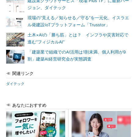
建設業クラウドサービス「現場 Plus TF」に最新バー
ジョン、ダイテック
現場の“見える／知らせる／守る”を一元化、イスラエ
ル発建設IoTプラットフォーム「Trusstor」
土木×AIの「勝ち筋」とは？ インフラや災害対応で
進む“フィジカルAI”
「建築業で組織でのAI活用は1割未満、個人利用が9
割」建築AI経営研究会が実態調査
関連リンク
ダイテック
あなたにおすすめ