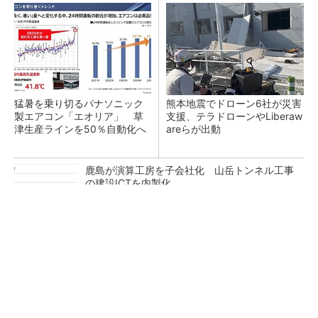
猛暑を乗り切るパナソニック
熊本地震でドローン6社が災害
製エアコン「エオリア」 草
支援、テラドローンやLiberaw
津生産ラインを50％自動化へ
areらが出動
鹿島が演算工房を子会社化 山岳トンネル工事
の建設ICTを内製化
充電不要の“熱中症警告”バンド、キーエンス系
新会社が開発
昇降機トップメーカーが技術の裏側公開 日本