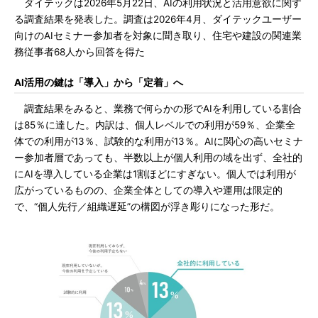
ダイテックは2026年5月22日、AIの利用状況と活用意欲に関す
る調査結果を発表した。調査は2026年4月、ダイテックユーザー
向けのAIセミナー参加者を対象に聞き取り、住宅や建設の関連業
務従事者68人から回答を得た
AI活用の鍵は「導入」から「定着」へ
調査結果をみると、業務で何らかの形でAIを利用している割合
は85％に達した。内訳は、個人レベルでの利用が59％、企業全
体での利用が13％、試験的な利用が13％。AIに関心の高いセミナ
ー参加者層であっても、半数以上が個人利用の域を出ず、全社的
にAIを導入している企業は1割ほどにすぎない。個人では利用が
広がっているものの、企業全体としての導入や運用は限定的
で、“個人先行／組織遅延”の構図が浮き彫りになった形だ。