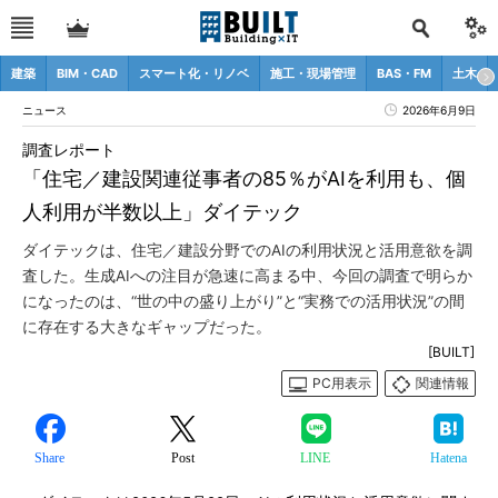
建築
BIM・CAD
スマート化・リノベ
施工・現場管理
BAS・FM
土木
ニュース
2026年6月9日
調査レポート
「住宅／建設関連従事者の85％がAIを利用も、個
人利用が半数以上」ダイテック
ダイテックは、住宅／建設分野でのAIの利用状況と活用意欲を調
査した。生成AIへの注目が急速に高まる中、今回の調査で明らか
になったのは、“世の中の盛り上がり”と“実務での活用状況”の間
に存在する大きなギャップだった。
[BUILT]
PC用表示
関連情報
Share
Post
LINE
Hatena