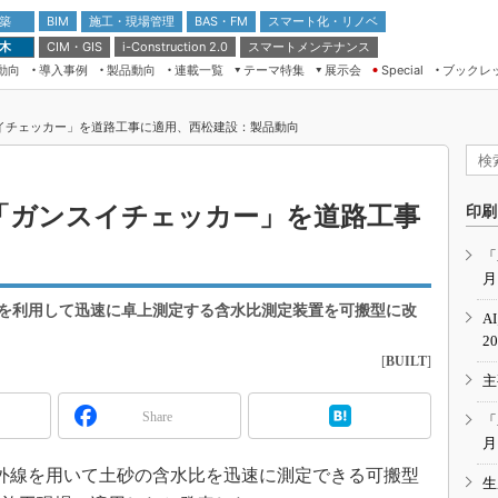
 築
施工・現場管理
BAS・FM
スマート化・リノベ
BIM
 木
CIM・GIS
スマートメンテナンス
i-Construction 2.0
動向
導入事例
製品動向
連載一覧
テーマ特集
展示会
ブックレ
Special
建設Tech NEXT BREAK
メンテナンス・レジリエンス
TOKYO2026
イチェッカー」を道路工事に適用、西松建設：製品動向
ドローンがもたらす建設業界の“ゲー
第8回 国際 建設・測量展
ムチェンジ” Ver.2.0
（CSPI2026）
脱3Kから新3Kへ導く建設×IT
第10回 JAPAN BUILD TOKYO－建
「ガンスイチェッカー」を道路工事
印刷
築・土木・不動産の先端技術展－
“Society5.0”時代のスマートビル
Japan Drone 2023
VR／ARが描くモノづくりのミライ
「
月
メンテナンス・レジリエンスOSAKA
2020
線を利用して迅速に卓上測定する含水比測定装置を可搬型に改
A
日本 ものづくりワールド 2020
2
[
BUILT
]
メンテナンス・レジリエンスTOKYO
主
2019
IGAS2018
Share
「
月
近赤外線を用いて土砂の含水比を迅速に測定できる可搬型
生