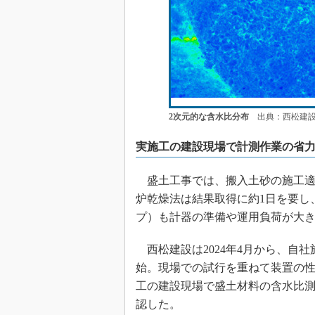
2次元的な含水比分布
出典：西松建設
実施工の建設現場で計測作業の省
盛土工事では、搬入土砂の施工適
炉乾燥法は結果取得に約1日を要し
プ）も計器の準備や運用負荷が大
西松建設は2024年4月から、自
始。現場での試行を重ねて装置の
工の建設現場で盛土材料の含水比
認した。