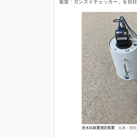
装置「ガンスイチェッカー」を自
含水比装置測定装置
出典：西松