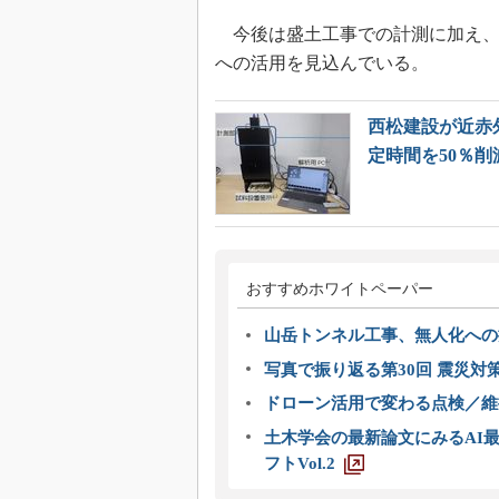
今後は盛土工事での計測に加え、
への活用を見込んでいる。
西松建設が近赤
定時間を50％削
おすすめホワイトペーパー
山岳トンネル工事、無人化への挑
写真で振り返る第30回 震災対
ドローン活用で変わる点検／維持
土木学会の最新論文にみるAI最
フトVol.2