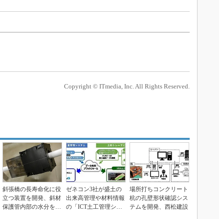
Copyright © ITmedia, Inc. All Rights Reserved.
斜張橋の長寿命化に役
ゼネコン3社が盛土の
場所打ちコンクリート
立つ装置を開発、斜材
出来高管理や材料情報
杭の孔壁形状確認シス
保護管内部の水分を測
の「ICT土工管理シス
テムを開発、西松建設
定可能
テム」を実現場に適...