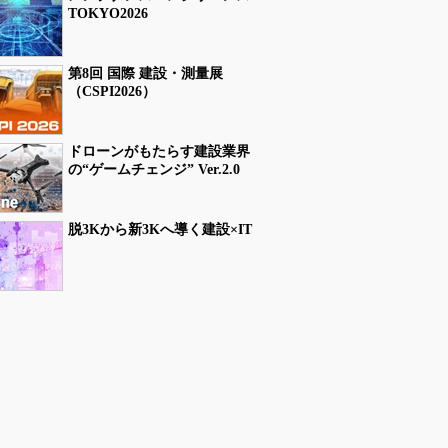
TOKYO2026
第8回 国際 建設・測量展
（CSPI2026）
ドローンがもたらす建設業界
の“ゲームチェンジ” Ver.2.0
脱3Kから新3Kへ導く建設×IT