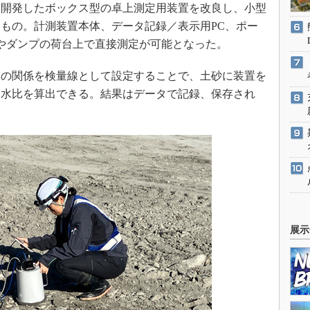
に開発したボックス型の卓上測定用装置を改良し、小型
もの。計測装置本体、データ記録／表示用PC、ポー
やダンプの荷台上で直接測定が可能となった。
の関係を検量線として設定することで、土砂に装置を
含水比を算出できる。結果はデータで記録、保存され
展示