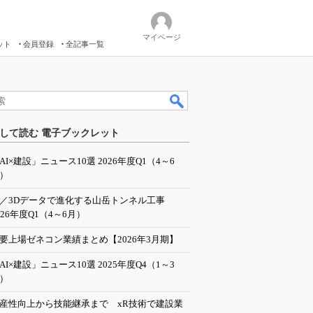
マイページ
ット
会員登録
全記事一覧
して読む 電子ブックレット
AI×建設」ニュース10選 2026年度Q1（4～6
）
I／3Dデータで進化する山岳トンネル工事
026年度Q1（4～6月）
要上場ゼネコン業績まとめ【2026年3月期】
AI×建設」ニュース10選 2025年度Q4（1～3
）
産性向上から技能継承まで xR技術で建設業