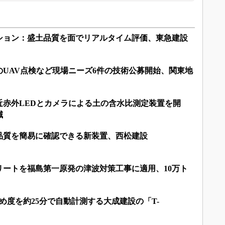
ション：盛土品質を面でリアルタイム評価、東急建設
UAV点検など現場ニーズ6件の技術公募開始、関東地
近赤外LEDとカメラによる土の含水比測定装置を開
減
品質を簡易に確認できる新装置、西松建設
リートを福島第一原発の津波対策工事に適用、10万ト
固め度を約25分で自動計測する大成建設の「T-