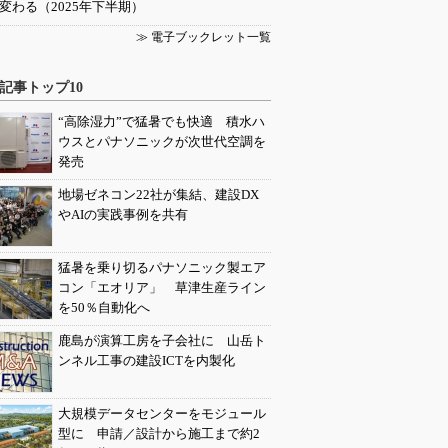
変わる（2025年下半期）
≫ 電子ブックレット一覧
記事トップ10
“高除湿力”で猛暑でも快適 積水ハ
ウスとパナソニックが次世代空調を
発売
地場ゼネコン22社が集結、建設DX
やAIの実践事例を共有
猛暑を乗り切るパナソニック製エア
コン「エオリア」 草津生産ライン
を50％自動化へ
鹿島が演算工房を子会社に 山岳ト
ンネル工事の建設ICTを内製化
大規模データセンターをモジュール
型に 申請／設計から施工まで約2