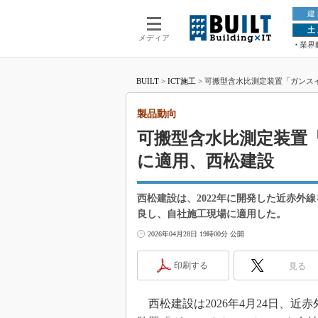
建
土
メディア
業界
BUILT
>
ICT施工
>
可搬型含水比測定装置「ガンス
製品動向
可搬型含水比測定装置
に適用、西松建設
西松建設は、2022年に開発した近赤外
良し、自社施工現場に適用した。
2026年04月28日 19時00分 公開
印刷する
見る
西松建設は2026年4月24日、