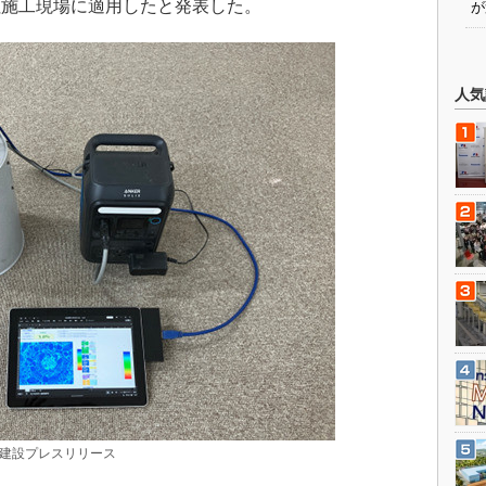
社施工現場に適用したと発表した。
が
人気
建設プレスリリース