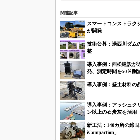
関連記事
スマートコンストラク
が開発
技術公募：湯西川ダムの
整
導入事例：西松建設が
発、測定時間を50％削
導入事例：盛土材料の
導入事例：アッシュク
ン以上の石炭灰を活用
新工法：140カ所の締
iCompaction」