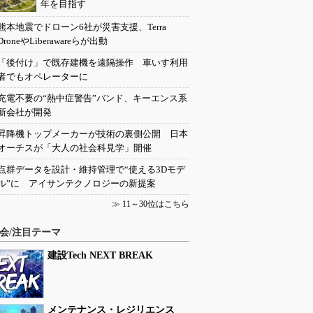
年を目指す
熊本地震でドローン6社が災害支援、Terra
DroneやLiberawareらが出動
「後付け」で既存建機を遠隔操作 車いす利用
者でもオペレーターに
充電不要の“熱中症警告”バンド、キーエンス系
新会社が開発
昇降機トップメーカーが技術の裏側公開 日本
オーチスが「大人の社会科見学」開催
点群データを設計・維持管理で“使える3Dモデ
ル”に アイサンテクノロジーの新提案
≫
11～30位はこちら
会/注目テーマ
建設Tech NEXT BREAK
メンテナンス・レジリエンス