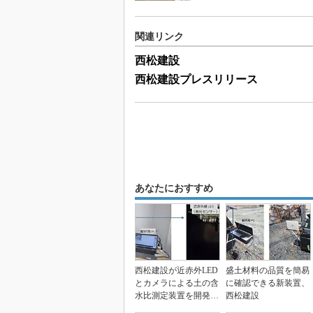
関連リンク
西松建設
西松建設プレスリリース
あなたにおすすめ
西松建設が近赤外LED
盛土材料の品質を簡易
とカメラによる土の含
に確認できる新装置、
水比測定装置を開発、
西松建設
測定時間を50％削...