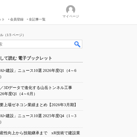
マイページ
ット
会員登録
全記事一覧
（1/3 ページ）
して読む 電子ブックレット
AI×建設」ニュース10選 2026年度Q1（4～6
）
I／3Dデータで進化する山岳トンネル工事
026年度Q1（4～6月）
要上場ゼネコン業績まとめ【2026年3月期】
AI×建設」ニュース10選 2025年度Q4（1～3
）
産性向上から技能継承まで xR技術で建設業