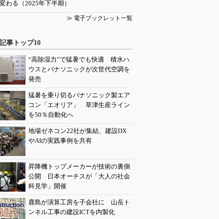
変わる（2025年下半期）
≫ 電子ブックレット一覧
記事トップ10
“高除湿力”で猛暑でも快適 積水ハ
ウスとパナソニックが次世代空調を
発売
猛暑を乗り切るパナソニック製エア
コン「エオリア」 草津生産ライン
を50％自動化へ
地場ゼネコン22社が集結、建設DX
やAIの実践事例を共有
昇降機トップメーカーが技術の裏側
公開 日本オーチスが「大人の社会
科見学」開催
鹿島が演算工房を子会社に 山岳ト
ンネル工事の建設ICTを内製化