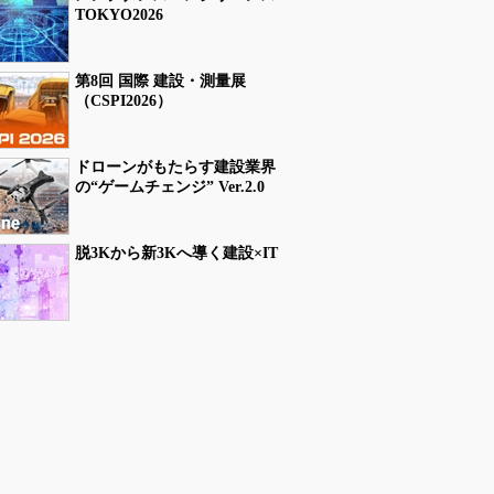
TOKYO2026
第8回 国際 建設・測量展
（CSPI2026）
ドローンがもたらす建設業界
の“ゲームチェンジ” Ver.2.0
脱3Kから新3Kへ導く建設×IT