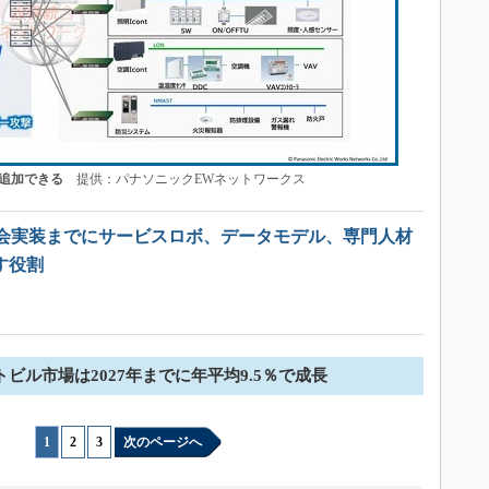
に追加できる
提供：パナソニックEWネットワークス
会実装までにサービスロボ、データモデル、専門人材
す役割
ビル市場は2027年までに年平均9.5％で成長
1
|
2
|
3
次のページへ