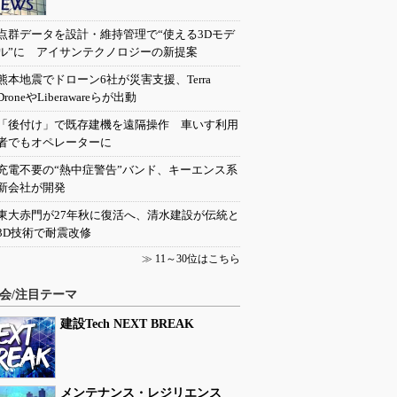
点群データを設計・維持管理で“使える3Dモデ
ル”に アイサンテクノロジーの新提案
熊本地震でドローン6社が災害支援、Terra
DroneやLiberawareらが出動
「後付け」で既存建機を遠隔操作 車いす利用
者でもオペレーターに
充電不要の“熱中症警告”バンド、キーエンス系
新会社が開発
東大赤門が27年秋に復活へ、清水建設が伝統と
3D技術で耐震改修
≫
11～30位はこちら
会/注目テーマ
建設Tech NEXT BREAK
メンテナンス・レジリエンス