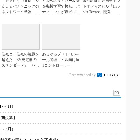
「止まらない通信」を
ビルへのサイバー攻撃
金沢駅前に高層テナン
支えるパナソニックの
を機械学習で検知、パ
トオフィスビル「Hiro
ネットワーク機器 文
ナソニックが森ビルと
oka Terrace」開発、オ
科省GIGAスクール...
共同実証
ーエ...
住宅と非住宅の境界を
あらゆるプロトコルを
超えた「EV充電器の
一元管理、ビル向けIo
スタンダード」 パナ
Tコントローラー
ソニック EW社が強...
Recommended by
PR
4～6月）
月期決算】
1～3月）