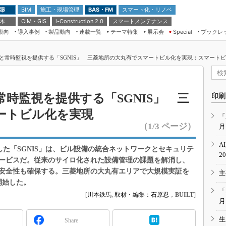
 築
施工・現場管理
BAS・FM
スマート化・リノベ
BIM
 木
CIM・GIS
スマートメンテナンス
i-Construction 2.0
動向
導入事例
製品動向
連載一覧
テーマ特集
展示会
ブックレ
Special
建設Tech NEXT BREAK
メンテナンス・レジリエンス
TOKYO2026
と常時監視を提供する「SGNIS」 三菱地所の大丸有でスマートビル化を実現：スマートビル
ドローンがもたらす建設業界の“ゲー
第8回 国際 建設・測量展
ムチェンジ” Ver.2.0
（CSPI2026）
脱3Kから新3Kへ導く建設×IT
第10回 JAPAN BUILD TOKYO－建
時監視を提供する「SGNIS」 三
印刷
築・土木・不動産の先端技術展－
“Society5.0”時代のスマートビル
ートビル化を実現
Japan Drone 2023
VR／ARが描くモノづくりのミライ
「
（1/3 ページ）
月
メンテナンス・レジリエンスOSAKA
2020
A
た「SGNIS」は、ビル設備の統合ネットワークとセキュリテ
日本 ものづくりワールド 2020
2
ービスだ。従来のサイロ化された設備管理の課題を解消し、
メンテナンス・レジリエンスTOKYO
安全性も確保する。三菱地所の大丸有エリアで大規模実証を
主
2019
開始した。
IGAS2018
「
[
川本鉄馬
,
取材・編集：石原忍
，
BUILT
]
月
生
Share