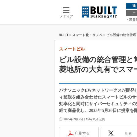
建
土
メディア
業界
BUILT
>
スマート化・リノベ
>
ビル設備の統合管理
スマートビル
ビル設備の統合管理と常
菱地所の大丸有でスマ
パナソニックEWネットワークスが開発し
ィ監視を組み合わせたスマートビルのサ
効率化と同時にサイバーセキュリティの
経て商品化し、2025年5月20日に提案を
2025年09月25日 15時33分 公開
印刷する
見る