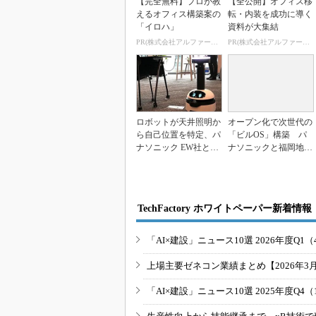
【完全無料】プロが教
【全公開】オフィス移
えるオフィス構築案の
転・内装を成功に導く
「イロハ」
資料が大集結
PR(株式会社アルファーテクノ)
PR(株式会社アルファーテクノ)
ロボットが天井照明か
オープン化で次世代の
ら自己位置を特定、パ
「ビルOS」構築 パ
ナソニック EW社とug
ナソニックと福岡地所
oがオフィス検証...
が実証実験
TechFactory ホワイトペーパー新着情報
「AI×建設」ニュース10選 2026年度Q1（
上場主要ゼネコン業績まとめ【2026年3
「AI×建設」ニュース10選 2025年度Q4（