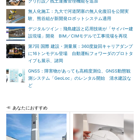
クリ打設／残土運搬管理機能を追加
無人化施工：九大で河道閉塞の無人化復旧を公開実
験、熊谷組が新開発ロボットシステム適用
デジタルツイン：飛島建設と応用技術が「サイバー建
設現場」開発 BIM／CIMモデルで工事現場を再現
第7回 国際 建設・測量展：360度旋回キャリアダンプ
に16トンモデル登場 自動運転フォワーダのプロトタ
イプも展示、諸岡
GNSS：障害物があっても高精度測位、GNSS動態観
測システム「GeoLoc」のレンタル開始 清水建設な
ど
あなたにおすすめ