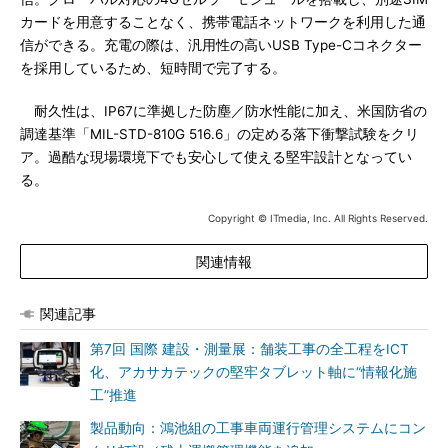
カードを用意することなく、携帯電話ネットワークを利用した通
信ができる。充電の際は、汎用性の高いUSB Type-Cコネクター
を採用しているため、短時間で完了する。
耐久性は、IP67に準拠した防塵／防水性能に加え、米国防省の
調達基準「MIL-STD-810G 516.6」の定める落下衝撃試験をクリ
ア。過酷な現場環境下でも安心して使える堅牢設計となってい
る。
Copyright © ITmedia, Inc. All Rights Reserved.
関連情報
関連記事
第7回 国際 建設・測量展：舗装工事の全工程をICT
化、アカサカテックの堅牢タブレット軸に“情報化施
工”推進
製品動向：鴻池組の工事車両運行管理システムにコン