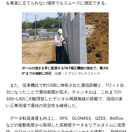
を垂直に立てられない場所でもスムーズに測定できる。
ポールの傾きを常に監視するTILT補正機能の強化で、最大6
0°までの傾斜に対応
出典：トプコンプレスリリース
また、従来機比で約1.5倍に伸長された通信距離と、1ワット出
力になったことで通信範囲が拡大。チャンネルは、これまでの
30から82に大幅増加したデジタル簡易無線の搭載で、混信の多
い工事現場で通信の安定性を確保した。
データ転送速度も向上し、GPS、GLONASS、QZSS、BeiDou
などの複数衛星から取得した高精度データをリアルタイムに送受
信。グローバル対応の4Gセルラーモジュールを搭載し、別途SIM