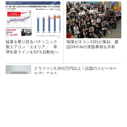
猛暑を乗り切るパナソニック
地場ゼネコン22社が集結、建
製エアコン「エオリア」 草
設DXやAIの実践事例を共有
津生産ラインを50％自動化へ
クラファン5,600万円以上！話題のスピーカー
を試してみた
PR(デノン)
大規模データセンターをモジュール型に 申請
／設計から施工まで約2年を目指す