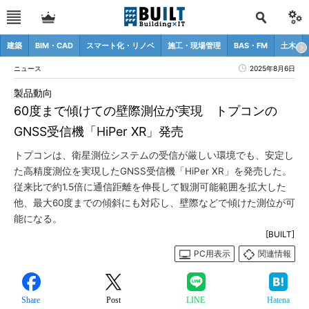
建築
BIM・CAD
スマート化・リノベ
施工・現場管理
BAS・FM
土木
ニュース
2025年8月6日
製品動向
60度まで傾けての壁際測位が実現 トプコンの
GNSS受信機「HiPer XR」発売
トプコンは、衛星測位システムの受信が厳しい環境でも、安定し
た高精度測位を実現したGNSS受信機「HiPer XR」を発売した。
従来比で約1.5倍に通信距離を伸長して観測可能範囲を拡大した
他、最大60度までの傾斜にも対応し、壁際などで傾けた測位が可
能になる。
[BUILT]
PC用表示
関連情報
Share
Post
LINE
Hatena