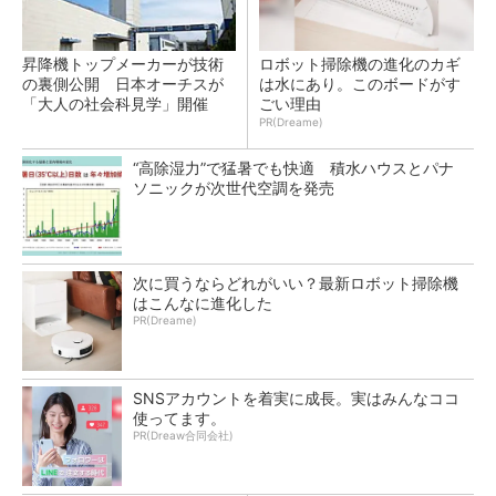
昇降機トップメーカーが技術
ロボット掃除機の進化のカギ
の裏側公開 日本オーチスが
は水にあり。このボードがす
「大人の社会科見学」開催
ごい理由
PR(Dreame)
“高除湿力”で猛暑でも快適 積水ハウスとパナ
ソニックが次世代空調を発売
次に買うならどれがいい？最新ロボット掃除機
はこんなに進化した
PR(Dreame)
SNSアカウントを着実に成長。実はみんなココ
使ってます。
PR(Dreaw合同会社)