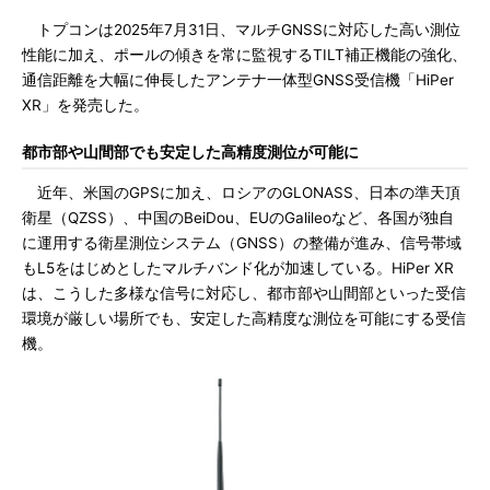
トプコンは2025年7月31日、マルチGNSSに対応した高い測位
性能に加え、ポールの傾きを常に監視するTILT補正機能の強化、
通信距離を大幅に伸長したアンテナ一体型GNSS受信機「HiPer
XR」を発売した。
都市部や山間部でも安定した高精度測位が可能に
近年、米国のGPSに加え、ロシアのGLONASS、日本の準天頂
衛星（QZSS）、中国のBeiDou、EUのGalileoなど、各国が独自
に運用する衛星測位システム（GNSS）の整備が進み、信号帯域
もL5をはじめとしたマルチバンド化が加速している。HiPer XR
は、こうした多様な信号に対応し、都市部や山間部といった受信
環境が厳しい場所でも、安定した高精度な測位を可能にする受信
機。