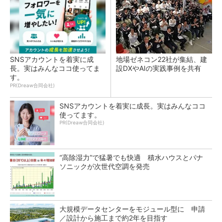
SNSアカウントを着実に成
地場ゼネコン22社が集結、建
長。実はみんなココ使ってま
設DXやAIの実践事例を共有
す。
PR(Dreaw合同会社)
SNSアカウントを着実に成長。実はみんなココ
使ってます。
PR(Dreaw合同会社)
“高除湿力”で猛暑でも快適 積水ハウスとパナ
ソニックが次世代空調を発売
大規模データセンターをモジュール型に 申請
／設計から施工まで約2年を目指す