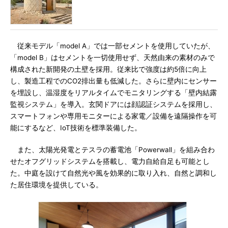
従来モデル「model A」では一部セメントを使用していたが、
「model B」はセメントを一切使用せず、天然由来の素材のみで
構成された新開発の土壁を採用。従来比で強度は約5倍に向上
し、製造工程でのCO2排出量も低減した。さらに壁内にセンサー
を埋設し、温湿度をリアルタイムでモニタリングする「壁内結露
監視システム」を導入。玄関ドアには顔認証システムを採用し、
スマートフォンや専用モニターによる家電／設備を遠隔操作を可
能にするなど、IoT技術を標準装備した。
また、太陽光発電とテスラの蓄電池「Powerwall」を組み合わ
せたオフグリッドシステムを搭載し、電力自給自足も可能とし
た。中庭を設けて自然光や風を効果的に取り入れ、自然と調和し
た居住環境を提供している。