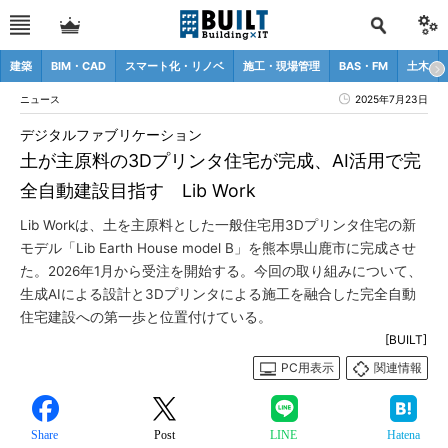
建築
BIM・CAD
スマート化・リノベ
施工・現場管理
BAS・FM
土木
ニュース
2025年7月23日
デジタルファブリケーション
土が主原料の3Dプリンタ住宅が完成、AI活用で完
全自動建設目指す Lib Work
Lib Workは、土を主原料とした一般住宅用3Dプリンタ住宅の新
モデル「Lib Earth House model B」を熊本県山鹿市に完成させ
た。2026年1月から受注を開始する。今回の取り組みについて、
生成AIによる設計と3Dプリンタによる施工を融合した完全自動
住宅建設への第一歩と位置付けている。
[BUILT]
PC用表示
関連情報
Share
Post
LINE
Hatena