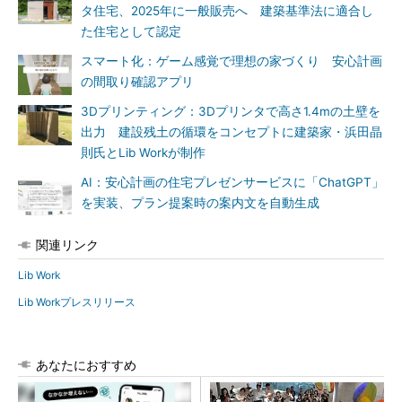
タ住宅、2025年に一般販売へ 建築基準法に適合し
た住宅として認定
スマート化：ゲーム感覚で理想の家づくり 安心計画
の間取り確認アプリ
3Dプリンティング：3Dプリンタで高さ1.4mの土壁を
出力 建設残土の循環をコンセプトに建築家・浜田晶
則氏とLib Workが制作
AI：安心計画の住宅プレゼンサービスに「ChatGPT」
を実装、プラン提案時の案内文を自動生成
関連リンク
Lib Work
Lib Workプレスリリース
あなたにおすすめ