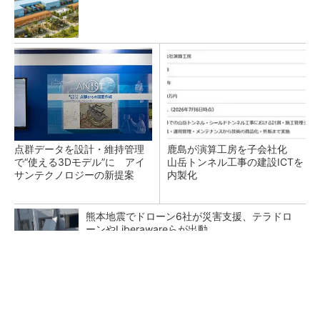
点群データを設計・維持管理
鹿島が演算工房を子会社化
で“使える3Dモデル”に アイ
山岳トンネル工事の建設ICTを
サンテクノロジーの新提案
内製化
熊本地震でドローン6社が災害支援、テラドロ
ーンやLiberawareらが出動
東大赤門が27年秋に復活へ、清水建設が伝統と
3D技術で耐震改修