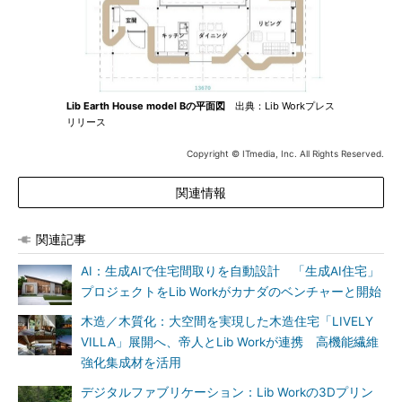
Lib Earth House model Bの平面図
出典：Lib Workプレス
リリース
Copyright © ITmedia, Inc. All Rights Reserved.
関連情報
関連記事
AI：生成AIで住宅間取りを自動設計 「生成AI住宅」
プロジェクトをLib Workがカナダのベンチャーと開始
木造／木質化：大空間を実現した木造住宅「LIVELY
VILLA」展開へ、帝人とLib Workが連携 高機能繊維
強化集成材を活用
デジタルファブリケーション：Lib Workの3Dプリン