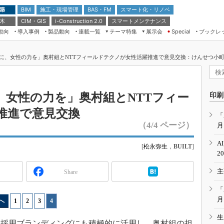
 築
施工・現場管理
BAS・FM
スマート化・リノベ
BIM
 木
CIM・GIS
スマートメンテナンス
i-Construction 2.0
動向
導入事例
製品動向
連載一覧
テーマ特集
展示会
ブックレ
Special
建設Tech NEXT BREAK
メンテナンス・レジリエンス
TOKYO2026
に、女性の力を」奥村組とNTTフィールドテクノが女性活躍推進で意見交換：けんせつ小町（
ドローンがもたらす建設業界の“ゲー
第8回 国際 建設・測量展
ムチェンジ” Ver.2.0
（CSPI2026）
脱3Kから新3Kへ導く建設×IT
第10回 JAPAN BUILD TOKYO－建
、女性の力を」奥村組とNTTフィー
印刷
築・土木・不動産の先端技術展－
“Society5.0”時代のスマートビル
推進で意見交換
Japan Drone 2023
VR／ARが描くモノづくりのミライ
「
（4/4 ページ）
月
メンテナンス・レジリエンスOSAKA
2020
A
[
松永弥生
，
BUILT
]
日本 ものづくりワールド 2020
2
メンテナンス・レジリエンスTOKYO
主
Share
2019
IGAS2018
「
月
へ
1
|
2
|
3
|
4
生
採用ブランディングにも積極的に活用し、奥村組の担