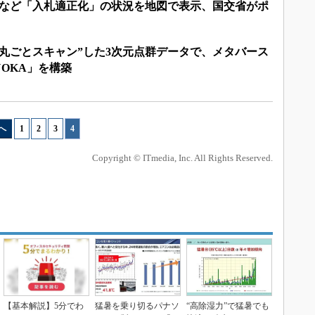
事など「入札適正化」の状況を地図で表示、国交省がポ
丸ごとスキャン”した3次元点群データで、メタバース
IZUOKA」を構築
へ
1
|
2
|
3
|
4
Copyright © ITmedia, Inc. All Rights Reserved.
【基本解説】5分でわ
猛暑を乗り切るパナソ
“高除湿力”で猛暑でも