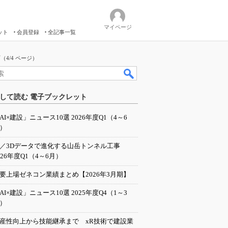
マイページ
ット
会員登録
全記事一覧
4/4 ページ）
して読む 電子ブックレット
AI×建設」ニュース10選 2026年度Q1（4～6
）
I／3Dデータで進化する山岳トンネル工事
026年度Q1（4～6月）
要上場ゼネコン業績まとめ【2026年3月期】
AI×建設」ニュース10選 2025年度Q4（1～3
）
産性向上から技能継承まで xR技術で建設業