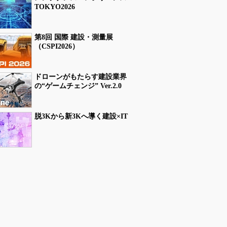
TOKYO2026
第8回 国際 建設・測量展
（CSPI2026）
ドローンがもたらす建設業界
の“ゲームチェンジ” Ver.2.0
脱3Kから新3Kへ導く建設×IT