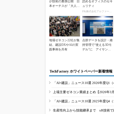
が技術の裏側公開 日
読めるオフィスのセキ
本オーチスが「大人の
ュリティ
社会科見学」開催
PR(株式会社アルファーテクノ)
地場ゼネコン22社が集
点群データを設計・維
結、建設DXやAIの実
持管理で“使える3Dモ
践事例を共有
デル”に アイサンテ
クノロジーの新提案
TechFactory ホワイトペーパー新着情報
「AI×建設」ニュース10選 2026年度Q1（
上場主要ゼネコン業績まとめ【2026年3
「AI×建設」ニュース10選 2025年度Q4（
生産性向上から技能継承まで xR技術で