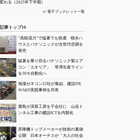
変わる（2025年下半期）
≫ 電子ブックレット一覧
記事トップ10
“高除湿力”で猛暑でも快適 積水ハ
ウスとパナソニックが次世代空調を
発売
猛暑を乗り切るパナソニック製エア
コン「エオリア」 草津生産ライン
を50％自動化へ
地場ゼネコン22社が集結、建設DX
やAIの実践事例を共有
鹿島が演算工房を子会社に 山岳ト
ンネル工事の建設ICTを内製化
昇降機トップメーカーが技術の裏側
公開 日本オーチスが「大人の社会