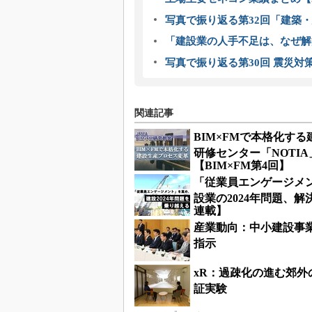
写真で振り返る第32回「建築・建
「建設業の人手不足は、なぜ解
写真で振り返る第30回 震災対
関連記事
BIM×FMで本格化す
研修センター「NOTI
【BIM×FM第4回】
「従業員エンゲージメン
設業の2024年問題、
連載】
産業動向：中小建設事
指示
xR：過疎化の進む郊
証実験