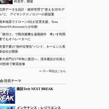
科見学」開催
点群データを設計・維持管理で“使える3Dモデ
ル”に アイサンテクノロジーの新提案
熊本地震でドローン6社が災害支援、Terra
DroneやLiberawareらが出動
「後付け」で既存建機を遠隔操作 車いす利用
者でもオペレーターに
充電不要の“熱中症警告”バンド、キーエンス系
新会社が開発
東大赤門が27年秋に復活へ、清水建設が伝統と
3D技術で耐震改修
≫
11～30位はこちら
会/注目テーマ
建設Tech NEXT BREAK
メンテナンス・レジリエンス