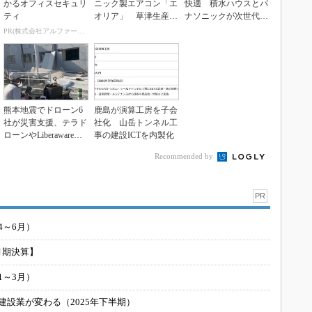
かるオフィスセキュリ
ニック製エアコン「エ
快適 積水ハウスとパ
ティ
オリア」 草津生産ラ
ナソニックが次世代空
インを50％自動化へ
調を発売
PR(株式会社アルファーテクノ)
熊本地震でドローン6
鹿島が演算工房を子会
社が災害支援、テラド
社化 山岳トンネル工
ローンやLiberawareら
事の建設ICTを内製化
が出動
Recommended by
PR
4～6月）
月期決算】
1～3月）
建設業が変わる（2025年下半期）