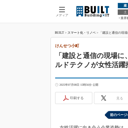
建
土
メディア
業界
BUILT
>
スマート化・リノベ
>
「建設と通信の現場
けんせつ小町
「建設と通信の現場に
ルドテクノが女性活躍
2025年07月08日 15時56分 公開
印刷する
見る
前のページ
女性活躍に向き合う企業姿勢は、