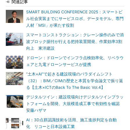
関連記事
SMART BUILDING CONFERENCE 2025：スマートビ
ル社会実装までにサービスロボ、データモデル、専門
人材「MSI」が果たす役割
スマートコンストラクション：クレーン操作のみで消
波ブロック据付が行える把持装置開発、作業効率3割
向上 東洋建設
ドローン：ドローンでインフラ点検効率化、リベラウ
ェアと九電ドローンサービスが提携
“土木×AI”で起きる建設現場のパラダイムシフト
（32）：BIM／CIMの歴史と本質を学会論文で振り返
る【土木×ICTのBack To The Basic Vol.4】
デジタルツイン：建設現場向けデジタルツインプラッ
トフォームを開発、大規模造成工事で有効性を確認
安藤ハザマ
AI：3D点群認識技術を活用、施工進捗判定を自動
化 リコーと日本設備工業