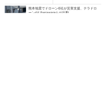
熊本地震でドローン6社が災害支援、テラドロ
ーンやLiberawareらが出動
鹿島が演算工房を子会社化 山岳トンネル工事
の建設ICTを内製化
大規模データセンターをモジュール型に 申請
／設計から施工まで約2年を目指す