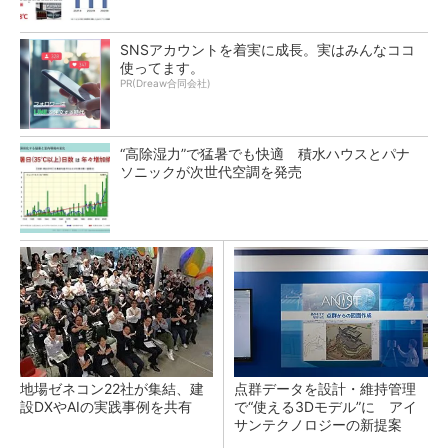
SNSアカウントを着実に成長。実はみんなココ
使ってます。
PR(Dreaw合同会社)
“高除湿力”で猛暑でも快適 積水ハウスとパナ
ソニックが次世代空調を発売
地場ゼネコン22社が集結、建
点群データを設計・維持管理
設DXやAIの実践事例を共有
で“使える3Dモデル”に アイ
サンテクノロジーの新提案