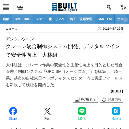
建築
BIM・CAD
スマート化・リノベ
施工・現場管理
BAS・FM
土木
ニュース
2025年5月29日
デジタルツイン
クレーン統合制御システム開発、デジタルツイン
で安全性向上 大林組
大林組は、クレーン作業の安全性と生産性向上を目的とした統合
管理／制御システム「ORCISM（オーシズム）」を構築し、埼玉
県川越市の自社東日本ロボティクスセンター内に実証フィールド
を新設して検証を開始した。
[BUILT]
PC用表示
関連情報
Share
Post
LINE
Hatena