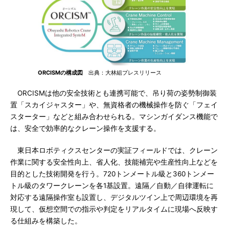
ORCISMの構成図
出典：大林組プレスリリース
ORCISMは他の安全技術とも連携可能で、吊り荷の姿勢制御装
置「スカイジャスター」や、無資格者の機械操作を防ぐ「フェイ
スターター」などと組み合わせられる。マシンガイダンス機能で
は、安全で効率的なクレーン操作を支援する。
東日本ロボティクスセンターの実証フィールドでは、クレーン
作業に関する安全性向上、省人化、技能補完や生産性向上などを
目的とした技術開発を行う。720トンメートル級と360トンメー
トル級のタワークレーンを各1基設置。遠隔／自動／自律運転に
対応する遠隔操作室も設置し、デジタルツイン上で周辺環境を再
現して、仮想空間での指示や判定をリアルタイムに現場へ反映す
る仕組みを構築した。