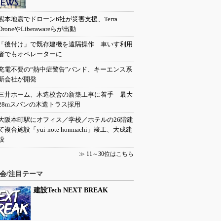
熊本地震でドローン6社が災害支援、Terra
DroneやLiberawareらが出動
「後付け」で既存建機を遠隔操作 車いす利用
者でもオペレーターに
充電不要の“熱中症警告”バンド、キーエンス系
新会社が開発
三井ホーム、木造校舎の新築工事に着手 最大
28mスパンの木造トラス採用
大阪本町駅にオフィス／学校／ホテルの26階建
て複合施設「yui-note honmachi」竣工、大成建
設
≫
11～30位はこちら
会/注目テーマ
建設Tech NEXT BREAK