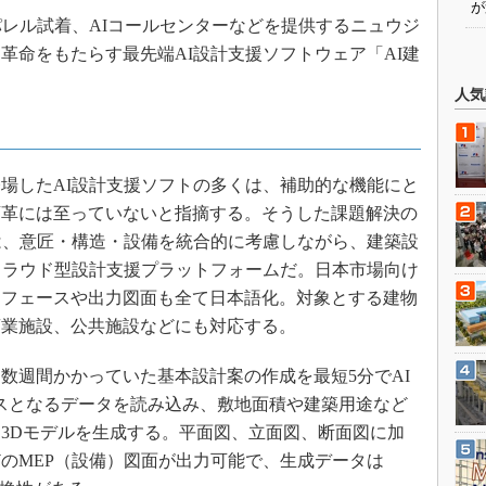
が
パレル試着、AIコールセンターなどを提供するニュウジ
界に革命をもたらす最先端AI設計支援ソフトウェア「AI建
人気
場したAI設計支援ソフトの多くは、補助的な機能にと
変革には至っていないと指摘する。そうした課題解決の
は、意匠・構造・設備を統合的に考慮しながら、建築設
クラウド型設計支援プラットフォームだ。日本市場向け
タフェースや出力図面も全て日本語化。対象とする建物
商業施設、公共施設などにも対応する。
数週間かかっていた基本設計案の作成を最短5分でAI
スとなるデータを読み込み、敷地面積や建築用途など
3Dモデルを生成する。平面図、立面図、断面図に加
のMEP（設備）図面が出力可能で、生成データは