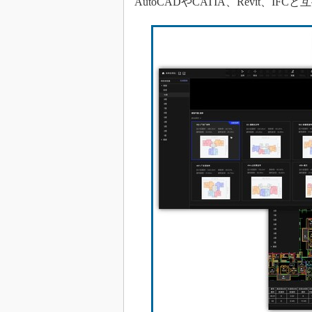
AutoCADやCATIA、Revit、IF