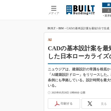
建
土
メディア
業界
BUILT
>
BIM
>
CADの基本設計案を最短5分で生成
AI
CADの基本設計案を最
した日本ローカライズの
ニュウジアは、建築設計の常識を根底か
「AI建築設計ドロー」をリリースした
条例にも準拠している。設計時間を最大9
いる。
2025年05月20日 13時00分 公開
印刷する
見る