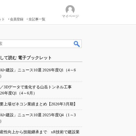
マイページ
ット
会員登録
全記事一覧
して読む 電子ブックレット
AI×建設」ニュース10選 2026年度Q1（4～6
）
I／3Dデータで進化する山岳トンネル工事
026年度Q1（4～6月）
要上場ゼネコン業績まとめ【2026年3月期】
AI×建設」ニュース10選 2025年度Q4（1～3
）
産性向上から技能継承まで xR技術で建設業