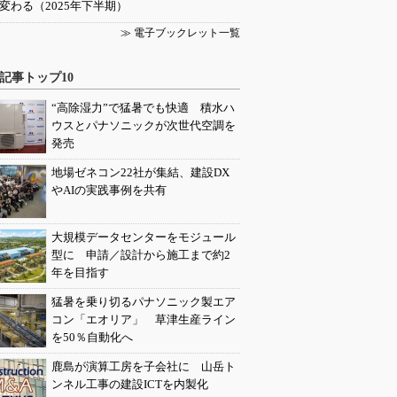
変わる（2025年下半期）
≫ 電子ブックレット一覧
記事トップ10
“高除湿力”で猛暑でも快適 積水ハ
ウスとパナソニックが次世代空調を
発売
地場ゼネコン22社が集結、建設DX
やAIの実践事例を共有
大規模データセンターをモジュール
型に 申請／設計から施工まで約2
年を目指す
猛暑を乗り切るパナソニック製エア
コン「エオリア」 草津生産ライン
を50％自動化へ
鹿島が演算工房を子会社に 山岳ト
ンネル工事の建設ICTを内製化