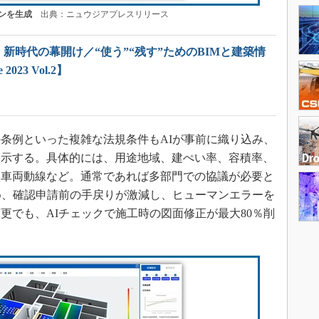
ンを生成
出典：ニュウジアプレスリリース
」新時代の幕開け／“使う”“残す”ためのBIMと建築情
 2023 Vol.2】
条例といった複雑な法規条件もAIが事前に織り込み、
提示する。具体的には、用途地域、建ぺい率、容積率、
、車両動線など。通常であれば多部門での協議が必要と
め、確認申請前の手戻りが激減し、ヒューマンエラーを
更でも、AIチェックで施工時の図面修正が最大80％削