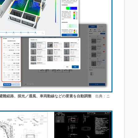
避難経路、採光／通風、車両動線などの要素を自動調整
出典：ニ