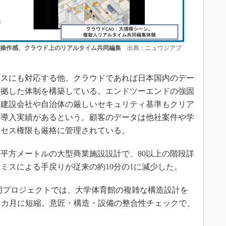
と操作感、クラウド上のリアルタイム共同編集
出典：ニュウジアプ
スにも対応する他、クラウドであれば日本国内のデー
準拠した体制を構築している。エンドツーエンドの強固
手建設会社や自治体の厳しいセキュリティ基準もクリア
も導入実績があるという。顧客のデータは他社案件や学
クセス権限も厳格に管理されている。
平方メートルの大型商業施設設計で、80以上の階段詳
計ミスによる手戻りが従来の約10分の1に減少した。
同プロジェクトでは、大学体育館の複雑な構造設計を
ら1カ月に短縮。意匠・構造・設備の整合性チェックで、