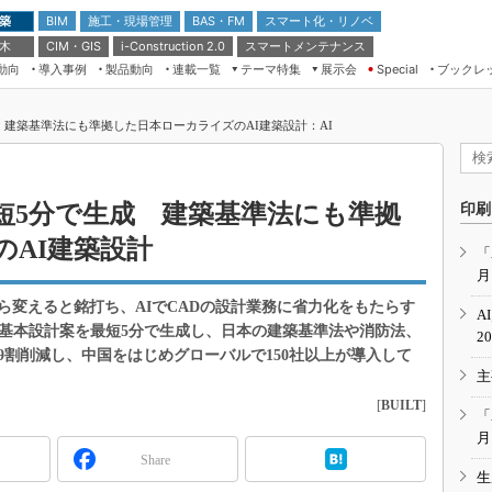
 築
施工・現場管理
BAS・FM
スマート化・リノベ
BIM
 木
CIM・GIS
スマートメンテナンス
i-Construction 2.0
動向
導入事例
製品動向
連載一覧
テーマ特集
展示会
ブックレ
Special
建設Tech NEXT BREAK
メンテナンス・レジリエンス
TOKYO2026
 建築基準法にも準拠した日本ローカライズのAI建築設計：AI
ドローンがもたらす建設業界の“ゲー
第8回 国際 建設・測量展
ムチェンジ” Ver.2.0
（CSPI2026）
脱3Kから新3Kへ導く建設×IT
第10回 JAPAN BUILD TOKYO－建
短5分で生成 建築基準法にも準拠
印刷
築・土木・不動産の先端技術展－
“Society5.0”時代のスマートビル
AI建築設計
Japan Drone 2023
VR／ARが描くモノづくりのミライ
「
月
メンテナンス・レジリエンスOSAKA
2020
ら変えると銘打ち、AIでCADの設計業務に省力化をもたらす
A
日本 ものづくりワールド 2020
。基本設計案を最短5分で生成し、日本の建築基準法や消防法、
2
割削減し、中国をはじめグローバルで150社以上が導入して
メンテナンス・レジリエンスTOKYO
主
2019
[
BUILT
]
IGAS2018
「
月
Share
生