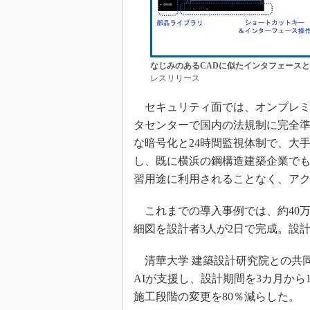
なじみのあるCADに似たインタフェース
レスリリース
セキュリティ面では、オンプレミ
タセンターで国内の法規制に完全
な暗号化と24時間監視体制で、大
し、既に横浜の鋼構造建築企業で
習用途に利用されることなく、ア
これまでの導入事例では、約40万
細図を設計者3人が2日で完成。設
清華大学 建築設計研究院との共
AIが支援し、設計期間を3カ月か
施工段階の変更を80％減らした。