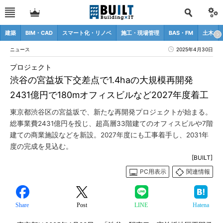
建築
BIM・CAD
スマート化・リノベ
施工・現場管理
BAS・FM
土木
ニュース
2025年4月30日
プロジェクト
渋谷の宮益坂下交差点で1.4haの大規模再開発
2431億円で180mオフィスビルなど2027年度着工
東京都渋谷区の宮益坂で、新たな再開発プロジェクトが始まる。
総事業費2431億円を投じ、超高層33階建てのオフィスビルや7階
建ての商業施設などを新設。2027年度にも工事着手し、2031年
度の完成を見込む。
[BUILT]
PC用表示
関連情報
Share
Post
LINE
Hatena