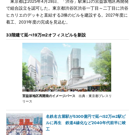
東京都は2025年4月28日、「渋谷」駅東口の宮益坂地区再開発
で組合設立を認可した。東京都渋谷区渋谷一丁目～二丁目に渋谷
ヒカリエのデッキと直結する2棟のビルを建設する。2027年度に
着工、2031年度の完成を見込む。
33階建て延べ19万m2オフィスビルを新設
宮益坂地区再開発のイメージパース
出典：東京都プレスリ
リース
名鉄名古屋駅が5300億円で延べ52万m2駅ビ
ルに再生 鉄道4線化など2040年代前半に竣
工