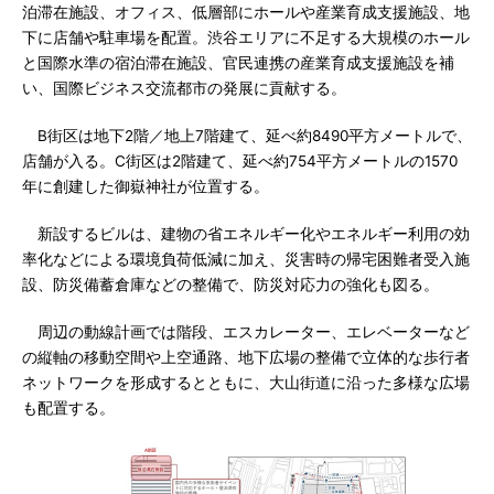
泊滞在施設、オフィス、低層部にホールや産業育成支援施設、地
下に店舗や駐車場を配置。渋谷エリアに不足する大規模のホール
と国際水準の宿泊滞在施設、官民連携の産業育成支援施設を補
い、国際ビジネス交流都市の発展に貢献する。
B街区は地下2階／地上7階建て、延べ約8490平方メートルで、
店舗が入る。C街区は2階建て、延べ約754平方メートルの1570
年に創建した御嶽神社が位置する。
新設するビルは、建物の省エネルギー化やエネルギー利用の効
率化などによる環境負荷低減に加え、災害時の帰宅困難者受入施
設、防災備蓄倉庫などの整備で、防災対応力の強化も図る。
周辺の動線計画では階段、エスカレーター、エレベーターなど
の縦軸の移動空間や上空通路、地下広場の整備で立体的な歩行者
ネットワークを形成するとともに、大山街道に沿った多様な広場
も配置する。