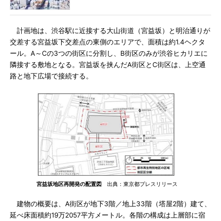
計画地は、渋谷駅に近接する大山街道（宮益坂）と明治通りが
交差する宮益坂下交差点の東側のエリアで、面積は約1.4ヘクタ
ール。A～Cの3つの街区に分割し、B街区のみが渋谷ヒカリエに
隣接する敷地となる。宮益坂を挟んだA街区とC街区は、上空通
路と地下広場で接続する。
宮益坂地区再開発の配置図
出典：東京都プレスリリース
建物の概要は、A街区が地下3階／地上33階（塔屋2階）建て、
延べ床面積約19万2057平方メートル。各階の構成は上層部に宿