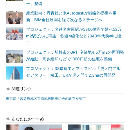
ー」整備
産業動向：丹青社と米Autodeskが戦略的提携を更
新 BIM全社展開を経て次なるステージへ
プロジェクト：名鉄名古屋駅が5300億円で延べ52万
m2駅ビルに再生 鉄道4線化など2040年代前半に竣
工
プロジェクト：船橋市のJR社宅跡地4.5万m2の再開発
が始動 高さ緩和などで1000戸超の住宅を整備
プロジェクト：38階建てオフィスビル「虎ノ門アル
セアタワー」竣工、URが虎ノ門で2.3haの再開発
関連リンク
東京都「宮益坂地区市街地再開発組合の設立を認可」
あなたにおすすめ