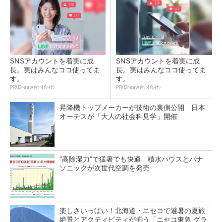
SNSアカウントを着実に成
SNSアカウントを着実に成
長。実はみんなココ使ってま
長。実はみんなココ使ってま
す。
す。
PR(Dreaw合同会社)
PR(Dreaw合同会社)
昇降機トップメーカーが技術の裏側公開 日本
オーチスが「大人の社会科見学」開催
“高除湿力”で猛暑でも快適 積水ハウスとパナ
ソニックが次世代空調を発売
楽しさいっぱい！北海道・ニセコで避暑の夏旅
絶景とアクティビティが揃う「ニセコ東急 グラ