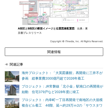
A街区とB街区の断面イメージと位置図兼配置図
出典：東
京都プレスリリース
Copyright © ITmedia, Inc. All Rights Reserved.
関連情報
関連記事
海外プロジェクト：「大英図書館」再開発に三井不が
参画 総事業費2000億円超で2026年着工
プロジェクト：JR常磐線「北小金」駅南口の再開発が
始動 住宅379戸など2028年度に竣工
プロジェクト：内幸町一丁目再開発で南地区の大規模
複合ビル着工 46階、延べ約29万ｍ2の「サウスタワ