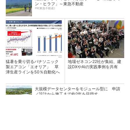
ン・ヒラフ」～東急不動産
PR(東急不動産)
猛暑を乗り切るパナソニック
地場ゼネコン22社が集結、建
製エアコン「エオリア」 草
設DXやAIの実践事例を共有
津生産ラインを50％自動化へ
大規模データセンターをモジュール型に 申請
／設計から施工まで約2年を目指す
点群データを設計・維持管理で“使える3Dモデ
ル”に アイサンテクノロジーの新提案