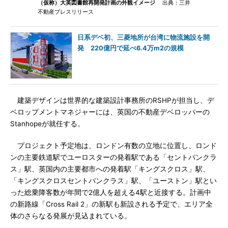
（仮称）大英図書館再開発計画の外観イメージ
出典：三井
不動産プレスリリース
日系デベ初、三菱地所が台湾に物流施設を開
発 220億円で延べ6.4万m2の規模
建築デザインは世界的な建築設計事務所のRSHPが担当し、デ
ベロップメントマネジャーには、英国の不動産デベロッパーの
Stanhopeが就任する。
プロジェクト予定地は、ロンドン有数の立地に位置し、ロンド
ンの主要鉄道駅でユーロスターの発着駅である「セントパンクラ
ス」駅、英国内の主要都市への発着駅「キングスクロス」駅、
「キングスクロスセントパンクラス」駅、「ユーストン」駅とい
った総乗降客数が年間で2億人を超える4駅と近接する。計画中
の新路線「Cross Rail 2」の新駅も新設される予定で、エリア全
体のさらなる発展が見込まれている。