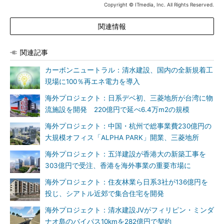
Copyright © ITmedia, Inc. All Rights Reserved.
関連情報
関連記事
カーボンニュートラル：清水建設、国内の全新規着工
現場に100％再エネ電力を導入
海外プロジェクト：日系デベ初、三菱地所が台湾に物
流施設を開発 220億円で延べ6.4万m2の規模
海外プロジェクト：中国・杭州で総事業費230億円の
大規模オフィス「ALPHA PARK」開業、三菱地所
海外プロジェクト：五洋建設が香港大の新築工事を
303億円で受注、香港を海外事業の重要市場に
海外プロジェクト：住友林業ら日系3社が136億円を
投じ、シアトル近郊で集合住宅を開発
海外プロジェクト：清水建設JVがフィリピン・ミンダ
ナオ島のバイパス10kmを282億円で契約