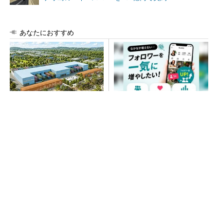
あなたにおすすめ
大規模データセンターをモジ
SNSアカウントを着実に成
ュール型に 申請／設計から
長。実はみんなココ使ってま
施工まで約2年を目指す
す。
PR(Dreaw合同会社)
“高除湿力”で猛暑でも快適 積水ハウスとパナ
ソニックが次世代空調を発売
SNSアカウントを着実に成長。実はみんなココ
使ってます。