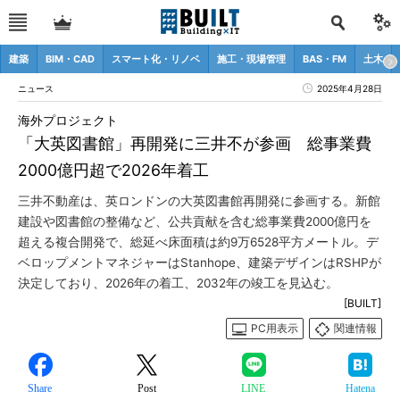
建築
BIM・CAD
スマート化・リノベ
施工・現場管理
BAS・FM
土木
ニュース
2025年4月28日
海外プロジェクト
「大英図書館」再開発に三井不が参画 総事業費
2000億円超で2026年着工
三井不動産は、英ロンドンの大英図書館再開発に参画する。新館
建設や図書館の整備など、公共貢献を含む総事業費2000億円を
超える複合開発で、総延べ床面積は約9万6528平方メートル。デ
ベロップメントマネジャーはStanhope、建築デザインはRSHPが
決定しており、2026年の着工、2032年の竣工を見込む。
[BUILT]
PC用表示
関連情報
Share
Post
LINE
Hatena