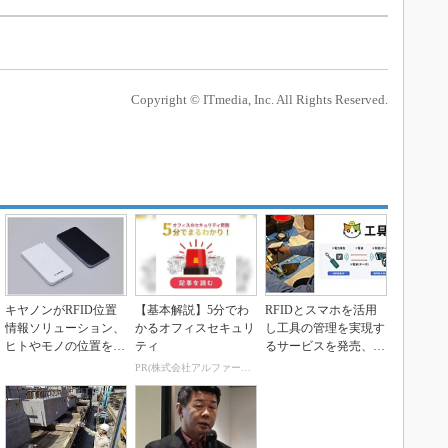
ス
Copyright © ITmedia, Inc. All Rights Reserved.
キヤノンがRFID位置
【基本解説】5分でわ
RFIDとスマホを活用
情報ソリューション、
かるオフィスセキュリ
し工具の管理を実現す
ヒトやモノの位置を見
ティ
るサービスを発売、東
える化
急建設とアイリッジ
PR(株式会社アルファーテクノ)