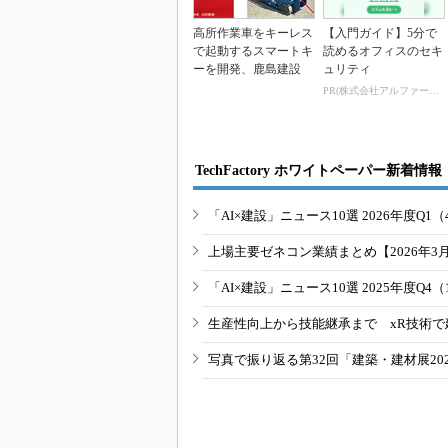
高所作業車をキーレス
【入門ガイド】5分で
で起動するスマートキ
読めるオフィスのセキ
ーを開発、鹿島建設
ュリティ
PR(株式会社アルファーテクノ)
TechFactory ホワイトペーパー新着情報
「AI×建設」ニュース10選 2026年度Q1（
上場主要ゼネコン業績まとめ【2026年3
「AI×建設」ニュース10選 2025年度Q4（
生産性向上から技能継承まで xR技術で
写真で振り返る第32回「建築・建材展20