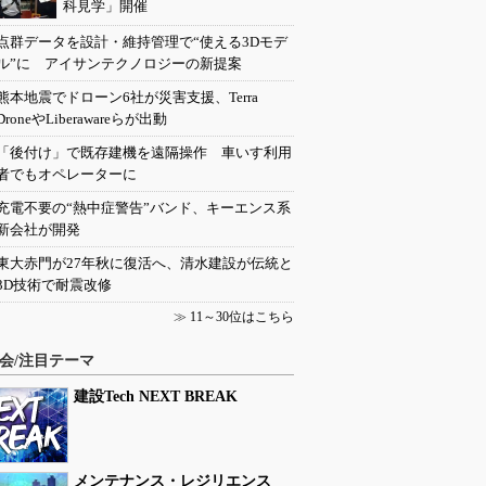
科見学」開催
点群データを設計・維持管理で“使える3Dモデ
ル”に アイサンテクノロジーの新提案
熊本地震でドローン6社が災害支援、Terra
DroneやLiberawareらが出動
「後付け」で既存建機を遠隔操作 車いす利用
者でもオペレーターに
充電不要の“熱中症警告”バンド、キーエンス系
新会社が開発
東大赤門が27年秋に復活へ、清水建設が伝統と
3D技術で耐震改修
≫
11～30位はこちら
会/注目テーマ
建設Tech NEXT BREAK
メンテナンス・レジリエンス