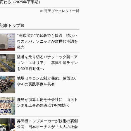
変わる（2025年下半期）
≫ 電子ブックレット一覧
記事トップ10
“高除湿力”で猛暑でも快適 積水ハ
ウスとパナソニックが次世代空調を
発売
猛暑を乗り切るパナソニック製エア
コン「エオリア」 草津生産ライン
を50％自動化へ
地場ゼネコン22社が集結、建設DX
やAIの実践事例を共有
鹿島が演算工房を子会社に 山岳ト
ンネル工事の建設ICTを内製化
昇降機トップメーカーが技術の裏側
公開 日本オーチスが「大人の社会