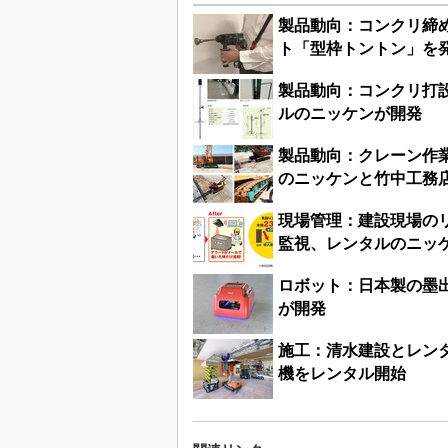
製品動向：コンクリ締
ト「型枠トントン」を
製品動向：コンクリ打
ルのニッケンが開発
製品動向：クレーン作
のニッケンと竹中工務
現場管理：建設現場の
監視、レンタルのニッ
ロボット：日本製の墨
が開発
施工：清水建設とレン
機をレンタル開始