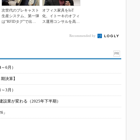
次世代のプレキャスト
オフィス家具をIoT
生産システム、第一弾
化、イトーキのオフィ
は“RFIDタグ”で出荷
ス運用コンサルを高度
までを一括管理
化へ RFルーカスに...
Recommended by
PR
4～6月）
月期決算】
1～3月）
建設業が変わる（2025年下半期）
26」