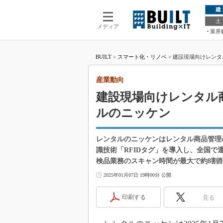
建
土
メディア
業界
BUILT
>
スマート化・リノベ
>
建設現場向けレンタ
産業動向
建設現場向けレンタル商
ルのニッケン
レンタルのニッケンはレンタル商品管理
識技術「RFIDタグ」を導入し、全国で
検品業務のスキャン時間が最大で約8割
2025年01月07日 19時00分 公開
印刷する
見る