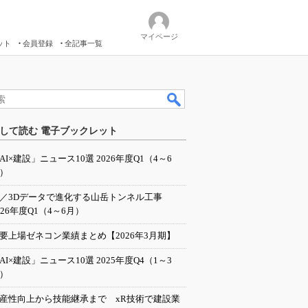
マイページ
ット
会員登録
全記事一覧
して読む 電子ブックレット
AI×建設」ニュース10選 2026年度Q1（4～6
）
I／3Dデータで進化する山岳トンネル工事
026年度Q1（4～6月）
要上場ゼネコン業績まとめ【2026年3月期】
AI×建設」ニュース10選 2025年度Q4（1～3
）
産性向上から技能継承まで xR技術で建設業