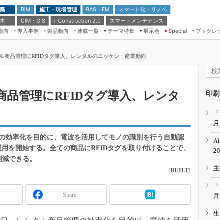
 築
施工・現場管理
BAS・FM
スマート化・リノベ
BIM
 木
CIM・GIS
スマートメンテナンス
i-Construction 2.0
動向
導入事例
製品動向
連載一覧
テーマ特集
展示会
ブックレ
Special
建設Tech NEXT BREAK
メンテナンス・レジリエンス
TOKYO2026
ル商品管理にRFIDタグ導入、レンタルのニッケン：産業動向
ドローンがもたらす建設業界の“ゲー
第8回 国際 建設・測量展
ムチェンジ” Ver.2.0
（CSPI2026）
脱3Kから新3Kへ導く建設×IT
第10回 JAPAN BUILD TOKYO－建
品管理にRFIDタグ導入、レンタ
印刷
築・土木・不動産の先端技術展－
“Society5.0”時代のスマートビル
Japan Drone 2023
VR／ARが描くモノづくりのミライ
「
月
メンテナンス・レジリエンスOSAKA
2020
の効率化を目的に、電波を活用してモノの識別を行う自動認
A
日本 ものづくりワールド 2020
運用を開始する。全ての商品にRFIDタグを取り付けることで、
2
削減できる。
メンテナンス・レジリエンスTOKYO
主
2019
[
BUILT
]
IGAS2018
「
Share
月
生