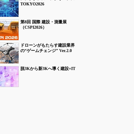
TOKYO2026
第8回 国際 建設・測量展
（CSPI2026）
ドローンがもたらす建設業界
の“ゲームチェンジ” Ver.2.0
脱3Kから新3Kへ導く建設×IT