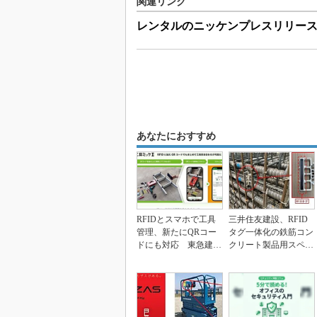
関連リンク
レンタルのニッケンプレスリリー
あなたにおすすめ
RFIDとスマホで工具
三井住友建設、RFID
管理、新たにQRコー
タグ一体化の鉄筋コン
ドにも対応 東急建設
クリート製品用スペー
とアイリッジ
サー開発