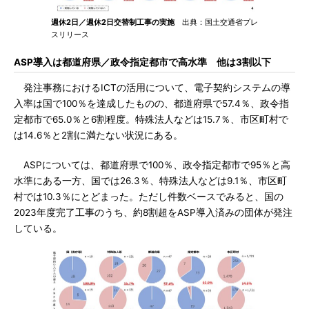
週休2日／週休2日交替制工事の実施
出典：国土交通省プレ
スリリース
ASP導入は都道府県／政令指定都市で高水準 他は3割以下
発注事務におけるICTの活用について、電子契約システムの導
入率は国で100％を達成したものの、都道府県で57.4％、政令指
定都市で65.0％と6割程度。特殊法人などは15.7％、市区町村で
は14.6％と2割に満たない状況にある。
ASPについては、都道府県で100％、政令指定都市で95％と高
水準にある一方、国では26.3％、特殊法人などは9.1％、市区町
村では10.3％にとどまった。ただし件数ベースでみると、国の
2023年度完了工事のうち、約8割超をASP導入済みの団体が発注
している。