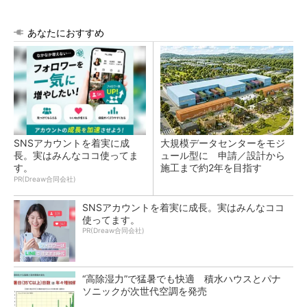
あなたにおすすめ
SNSアカウントを着実に成
大規模データセンターをモジ
長。実はみんなココ使ってま
ュール型に 申請／設計から
す。
施工まで約2年を目指す
PR(Dreaw合同会社)
SNSアカウントを着実に成長。実はみんなココ
使ってます。
PR(Dreaw合同会社)
“高除湿力”で猛暑でも快適 積水ハウスとパナ
ソニックが次世代空調を発売