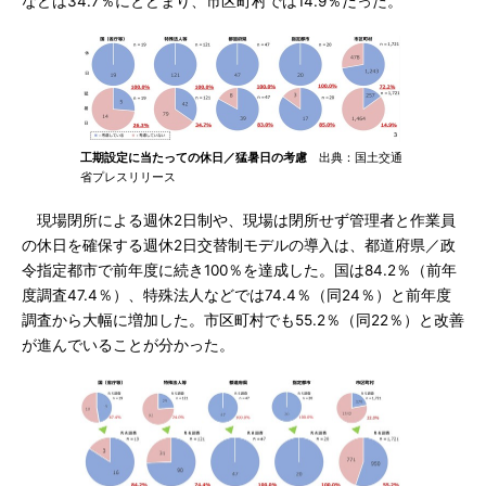
などは34.7％にとどまり、市区町村では14.9％だった。
工期設定に当たっての休日／猛暑日の考慮
出典：国土交通
省プレスリリース
現場閉所による週休2日制や、現場は閉所せず管理者と作業員
の休日を確保する週休2日交替制モデルの導入は、都道府県／政
令指定都市で前年度に続き100％を達成した。国は84.2％（前年
度調査47.4％）、特殊法人などでは74.4％（同24％）と前年度
調査から大幅に増加した。市区町村でも55.2％（同22％）と改善
が進んでいることが分かった。