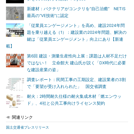
新建材：バクテリアがコンクリを“自己治癒” NETIS
最高の“VE技術”に認定
「従業員エンゲージメント」を高め、建設2024年問
題を乗り越える（1）：建設業の2024年問題、解決の
鍵は「従業員エンゲージメント」向上にあり【新連
載】
第6回 建設・測量生産性向上展：課題は人材不足だけ
ではない！ 立命館大 建山氏が説く「DX時代に必要
な建設産業の姿」
調査レポート：民間工事の工期設定、建設業者の3割
で「要望が受け入れられた」 国交省調査
耐火：2時間耐久仕様の耐火集成木材「燃エンウッ
ド」、4社と公共工事向けライセンス契約
関連リンク
国土交通省プレスリリース