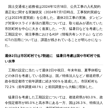
国土交通省と総務省は2024年12月18日、公共工事の入札契約
適正化に関する実施状況（2024年7月1日時点、工事契約実績な
どは2023年度実績）を公表した。週休2日工事の実施、ダンピン
グ対策やスライド条項の運用については、取り組みが遅れていた
市区町村を中心に大きく進展した。一方、猛暑日などを考慮した
工期設定や、発注事務におけるASP（情報共有システム）などの
ICTの活用については、課題が残されていることが明らかになっ
た。
週休2日は市区町村でも7割超に 猛暑日考慮は国や市町村で低
い水準
工期の設定に当たって週休2日や祝日、年末年始、夏季休暇な
どの休日を考慮している団体は、国／特殊法人など／都道府県／
政令指定都市で前年調査に続き100％を達成した。市区町村も
72.2％（前年調査48.1％）と前回調査から大幅に増加した。
猛暑日を考慮した工期設定については、都道府県が83.0％、政
令指定都市が85.0％と高水準にある一方、国は26.3％、特殊法人