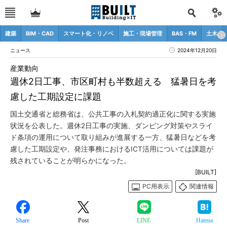
建築
BIM・CAD
スマート化・リノベ
施工・現場管理
BAS・FM
土木
ニュース
2024年12月20日
産業動向
週休2日工事、市区町村も半数超える 猛暑日を考
慮した工期設定に課題
国土交通省と総務省は、公共工事の入札契約適正化に関する実施
状況を公表した。週休2日工事の実施、ダンピング対策やスライ
ド条項の運用について取り組みが進展する一方、猛暑日などを考
慮した工期設定や、発注事務におけるICT活用については課題が
残されていることが明らかになった。
[BUILT]
PC用表示
関連情報
Share
Post
LINE
Hatena