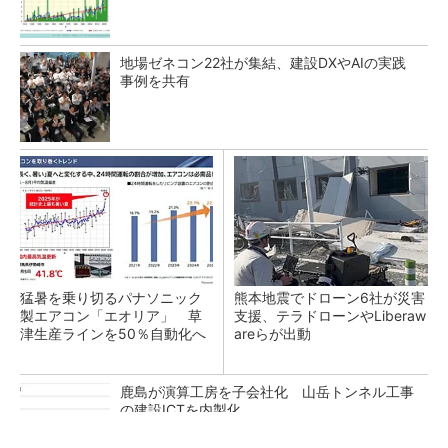
地場ゼネコン22社が集結、建設DXやAIの実践
事例を共有
猛暑を乗り切るパナソニック
熊本地震でドローン6社が災害
製エアコン「エオリア」 草
支援、テラドローンやLiberaw
津生産ラインを50％自動化へ
areらが出動
鹿島が演算工房を子会社化 山岳トンネル工事
の建設ICTを内製化