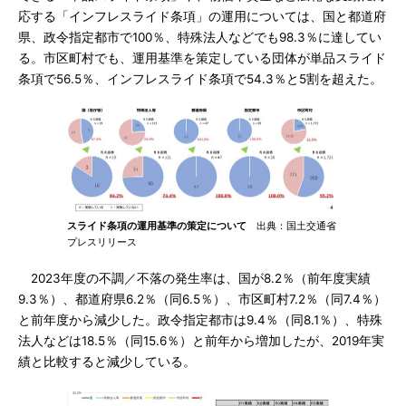
応する「インフレスライド条項」の運用については、国と都道府
県、政令指定都市で100％、特殊法人などでも98.3％に達してい
る。市区町村でも、運用基準を策定している団体が単品スライド
条項で56.5％、インフレスライド条項で54.3％と5割を超えた。
スライド条項の運用基準の策定について
出典：国土交通省
プレスリリース
2023年度の不調／不落の発生率は、国が8.2％（前年度実績
9.3％）、都道府県6.2％（同6.5％）、市区町村7.2％（同7.4％）
と前年度から減少した。政令指定都市は9.4％（同8.1％）、特殊
法人などは18.5％（同15.6％）と前年から増加したが、2019年実
績と比較すると減少している。