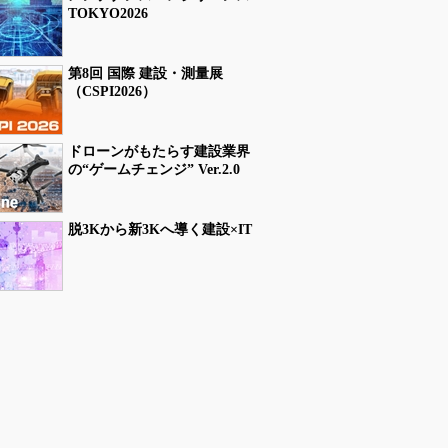
TOKYO2026
第8回 国際 建設・測量展
（CSPI2026）
ドローンがもたらす建設業界
の“ゲームチェンジ” Ver.2.0
脱3Kから新3Kへ導く建設×IT