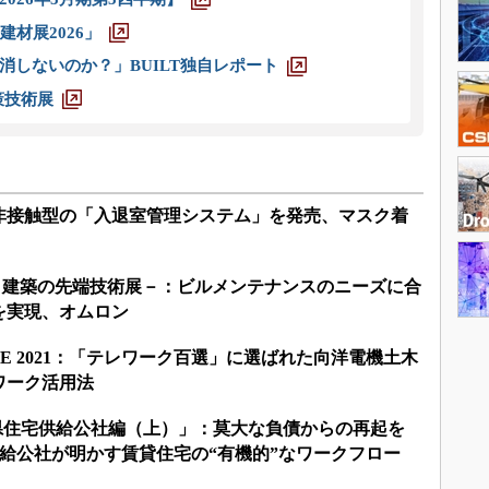
材展2026」
消しないのか？」BUILT独自レポート
策技術展
非接触型の「入退室管理システム」を発売、マスク着
－建築の先端技術展－：ビルメンテナンスのニーズに合
を実現、オムロン
INE 2021：「テレワーク百選」に選ばれた向洋電機土木
ワーク活用法
奈川県住宅供給公社編（上）」：莫大な負債からの再起を
給公社が明かす賃貸住宅の“有機的”なワークフロー