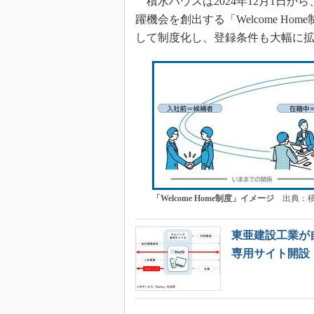
積水ハウスは2024年12月1日
躍機会を創出する「Welcome H
して制度化し、登録条件も大幅に
「Welcome Home制度」イメージ
出典：積
東亜建設工業が
専用サイト開設