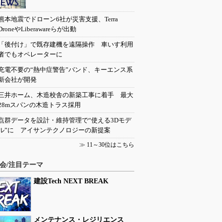
熊本地震でドローン6社が災害支援、Terra
DroneやLiberawareらが出動
「後付け」で既存建機を遠隔操作 車いす利用
者でもオペレーターに
充電不要の“熱中症警告”バンド、キーエンス系
新会社が開発
三井ホーム、木造校舎の新築工事に着手 最大
28mスパンの木造トラス採用
点群データを設計・維持管理で“使える3Dモデ
ル”に アイサンテクノロジーの新提案
≫
11～30位はこちら
会/注目テーマ
建設Tech NEXT BREAK
メンテナンス・レジリエンス