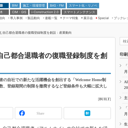
 築
施工・現場管理
BAS・FM
スマート化・リノベ
BIM
 木
CIM・GIS
スマートメンテナンス
i-Construction 2.0
動向
導入事例
製品動向
連載一覧
テーマ特集
展示会
ブックレ
Special
建設Tech NEXT BREAK
メンテナンス・レジリエンス
TOKYO2026
む自己都合退職者の復職登録制度を創設：産業動向
ドローンがもたらす建設業界の“ゲー
第8回 国際 建設・測量展
ムチェンジ” Ver.2.0
（CSPI2026）
脱3Kから新3Kへ導く建設×IT
第10回 JAPAN BUILD TOKYO－建
自己都合退職者の復職登録制度を創
印刷
築・土木・不動産の先端技術展－
“Society5.0”時代のスマートビル
Japan Drone 2023
VR／ARが描くモノづくりのミライ
「
月
メンテナンス・レジリエンスOSAKA
2020
自社での新たな活躍機会を創出する「Welcome Home制
A
日本 ものづくりワールド 2020
数、登録期間の制限を撤廃するなど登録条件も大幅に拡大し
2
メンテナンス・レジリエンスTOKYO
主
2019
[
BUILT
]
IGAS2018
「
Share
月
生