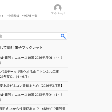
マイページ
ット
会員登録
全記事一覧
して読む 電子ブックレット
AI×建設」ニュース10選 2026年度Q1（4～6
）
I／3Dデータで進化する山岳トンネル工事
026年度Q1（4～6月）
要上場ゼネコン業績まとめ【2026年3月期】
AI×建設」ニュース10選 2025年度Q4（1～3
）
産性向上から技能継承まで xR技術で建設業