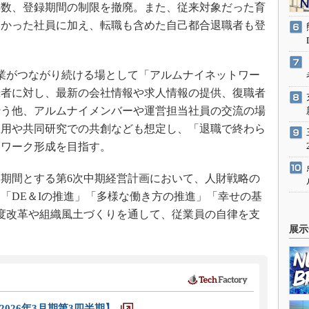
数、登録期間の制限を撤廃。また、従来対象だった育
なかった社員に加え、転職も含めた自己都合退職者も登
と企業がつながり続ける場として「アルムナイネットワー
録者に対し、最新の会社情報や求人情報の提供、復職者
行う他、アルムナイメンバーや運営担当社員の交流の場
雇用や共同研究での共創なども想定し、「退職で終わら
トワーク形成を目指す。
度を期間とする第6次中期経営計画において、人財戦略の
「DE＆Iの推進」「多様な働き方の推進」「幸せの基
度改革や組織風土づくりを通して、従業員の自律を支
展示
026年3月期第3四半期】