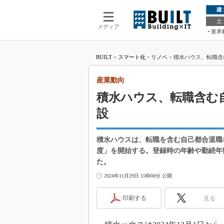
建
土
メディア
業界
BUILT
>
スマート化・リノベ
>
積水ハウス、転職含
産業動向
積水ハウス、転職含む
設
積水ハウスは、転職を含む自己都合退職者の
度」を開始する。登録時の年齢や勤続年
た。
2024年11月29日 15時00分 公開
印刷する
見る