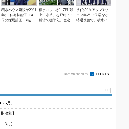
積水ハウス建設が2024
積水ハウスが「ZEH最
初任給9％アップやチ
年に“住宅技能工”2.4
上位水準」を戸建て・
ーフ年収1.8倍増など
倍の採用計画、4職務
賃貸で標準化、住宅性
待遇改善で、積水ハウ
等級に変更と...
能表示制度の4月施...
スの社員工3.4倍...
Recommended by
PR
4～6月）
月期決算】
1～3月）