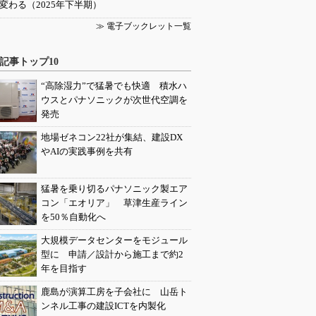
変わる（2025年下半期）
≫ 電子ブックレット一覧
記事トップ10
“高除湿力”で猛暑でも快適 積水ハ
ウスとパナソニックが次世代空調を
発売
地場ゼネコン22社が集結、建設DX
やAIの実践事例を共有
猛暑を乗り切るパナソニック製エア
コン「エオリア」 草津生産ライン
を50％自動化へ
大規模データセンターをモジュール
型に 申請／設計から施工まで約2
年を目指す
鹿島が演算工房を子会社に 山岳ト
ンネル工事の建設ICTを内製化