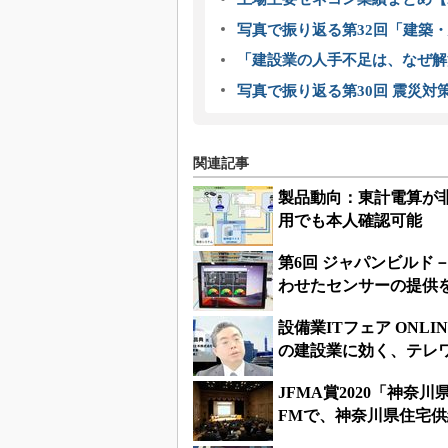
写真で振り返る第32回「建築・建
「建設業の人手不足は、なぜ解
写真で振り返る第30回 震災対
関連記事
製品動向：東計電算が
用でも本人確認可能
第6回 ジャパンビルド
わせたセンサーの提供
設備業ITフェア ONL
の建設業に効く、テレ
JFMA賞2020「神
FMで、神奈川県住宅供