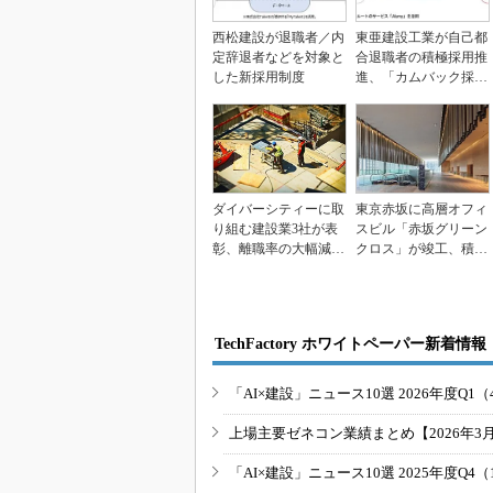
西松建設が退職者／内
東亜建設工業が自己都
定辞退者などを対象と
合退職者の積極採用推
した新採用制度
進、「カムバック採
用」専用サイト開設
ダイバーシティーに取
東京赤坂に高層オフィ
り組む建設業3社が表
スビル「赤坂グリーン
彰、離職率の大幅減や
クロス」が竣工、積水
シニアの活躍推進など
ハウスと日本生命
TechFactory ホワイトペーパー新着情報
「AI×建設」ニュース10選 2026年度Q1（
上場主要ゼネコン業績まとめ【2026年3
「AI×建設」ニュース10選 2025年度Q4（