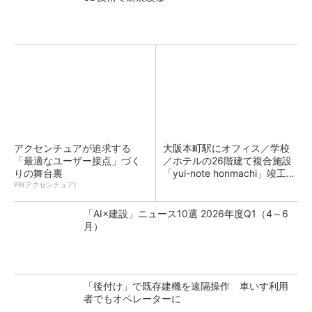
アクセンチュアが追求する
大阪本町駅にオフィス／学校
「最適なユーザー接点」づく
／ホテルの26階建て複合施設
りの舞台裏
「yui-note honmachi」竣工、
大成建設
PR(アクセンチュア)
「AI×建設」ニュース10選 2026年度Q1（4～6
月）
「後付け」で既存建機を遠隔操作 車いす利用
者でもオペレーターに