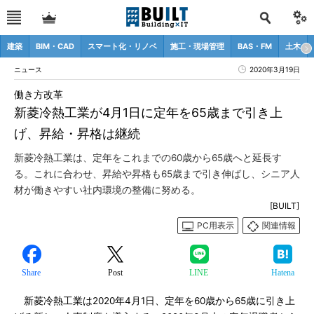
建築
BIM・CAD
スマート化・リノベ
施工・現場管理
BAS・FM
土木
ニュース
2020年3月19日
働き方改革
新菱冷熱工業が4月1日に定年を65歳まで引き上
げ、昇給・昇格は継続
新菱冷熱工業は、定年をこれまでの60歳から65歳へと延長す
る。これに合わせ、昇給や昇格も65歳まで引き伸ばし、シニア人
材が働きやすい社内環境の整備に努める。
[BUILT]
PC用表示
関連情報
Share
Post
LINE
Hatena
新菱冷熱工業は2020年4月1日、定年を60歳から65歳に引き上