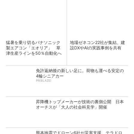
猛暑を乗り切るパナソニック
地場ゼネコン22社が集結、建
製エアコン「エオリア」 草
設DXやAIの実践事例を共有
津生産ラインを50％自動化へ
免許返納後の新しい足に。荷物も運べる安定の
4輪シニアカー
PR(BLAZE)
昇降機トップメーカーが技術の裏側公開 日本
オーチスが「大人の社会科見学」開催
熊本地震でドローン6社が災害支援、テラドロ