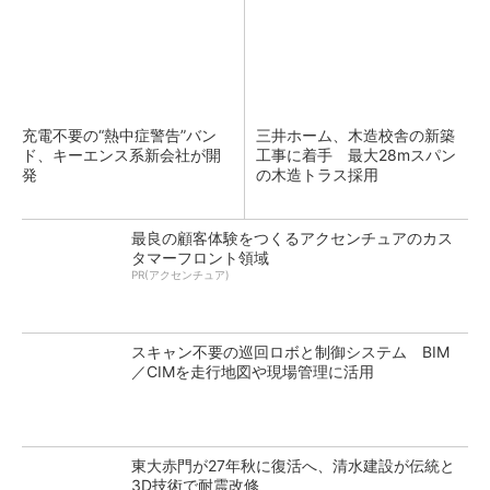
充電不要の“熱中症警告”バン
三井ホーム、木造校舎の新築
ド、キーエンス系新会社が開
工事に着手 最大28mスパン
発
の木造トラス採用
最良の顧客体験をつくるアクセンチュアのカス
タマーフロント領域
PR(アクセンチュア)
スキャン不要の巡回ロボと制御システム BIM
／CIMを走行地図や現場管理に活用
東大赤門が27年秋に復活へ、清水建設が伝統と
3D技術で耐震改修