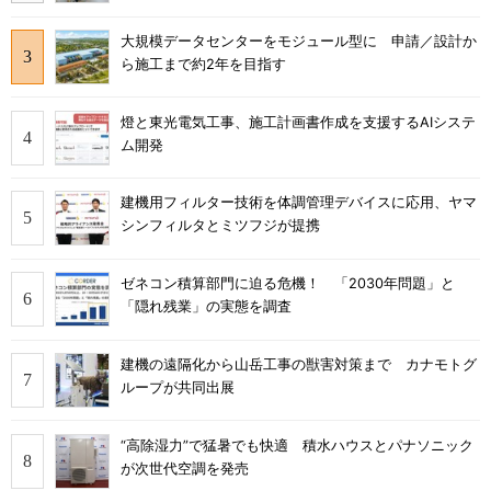
大規模データセンターをモジュール型に 申請／設計か
ら施工まで約2年を目指す
燈と東光電気工事、施工計画書作成を支援するAIシステ
ム開発
建機用フィルター技術を体調管理デバイスに応用、ヤマ
シンフィルタとミツフジが提携
ゼネコン積算部門に迫る危機！ 「2030年問題」と
「隠れ残業」の実態を調査
建機の遠隔化から山岳工事の獣害対策まで カナモトグ
ループが共同出展
“高除湿力”で猛暑でも快適 積水ハウスとパナソニック
が次世代空調を発売