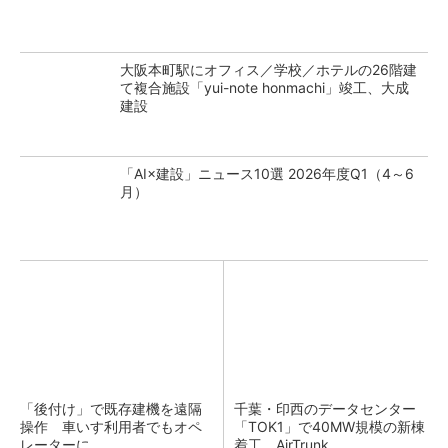
大阪本町駅にオフィス／学校／ホテルの26階建
て複合施設「yui-note honmachi」竣工、大成
建設
「AI×建設」ニュース10選 2026年度Q1（4～6
月）
「後付け」で既存建機を遠隔
千葉・印西のデータセンター
操作 車いす利用者でもオペ
「TOK1」で40MW規模の新棟
レーターに
着工、AirTrunk