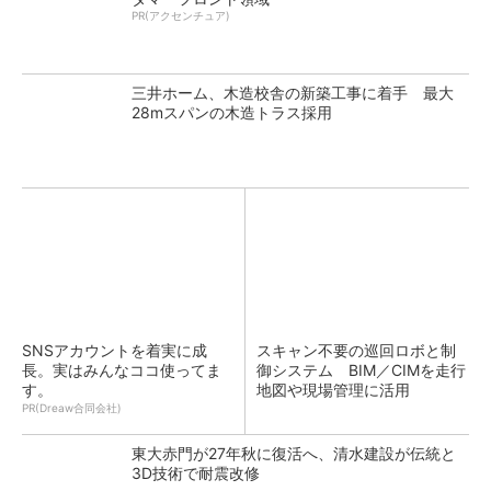
PR(アクセンチュア)
三井ホーム、木造校舎の新築工事に着手 最大
28mスパンの木造トラス採用
SNSアカウントを着実に成
スキャン不要の巡回ロボと制
長。実はみんなココ使ってま
御システム BIM／CIMを走行
す。
地図や現場管理に活用
PR(Dreaw合同会社)
東大赤門が27年秋に復活へ、清水建設が伝統と
3D技術で耐震改修