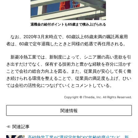
退職金の給付ポイントも65歳まで積み上げられる
なお、2020年3月末時点で、60歳以上65歳未満の嘱託再雇用
者は、60歳で定年退職したときと同様の処遇で再任用される。
新菱冷熱工業では、新制度によって、シニア層の高い意欲を引
き出すだけでなく、保有する技術力と豊かな経験を存分に活かす
ことで会社の総合力向上を図る。また、従業員が安心して長く働
き続けられる環境を整えることで、従業員の満足度も上げ、ひい
ては会社の活性化につなげていくとコメントしている。
Copyright © ITmedia, Inc. All Rights Reserved.
関連情報
関連記事
高砂熱学工業が“選択定年制”や“年齢給廃止”など、新