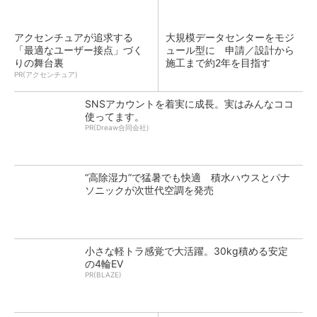
アクセンチュアが追求する
大規模データセンターをモジ
「最適なユーザー接点」づく
ュール型に 申請／設計から
りの舞台裏
施工まで約2年を目指す
PR(アクセンチュア)
SNSアカウントを着実に成長。実はみんなココ
使ってます。
PR(Dreaw合同会社)
“高除湿力”で猛暑でも快適 積水ハウスとパナ
ソニックが次世代空調を発売
小さな軽トラ感覚で大活躍。30kg積める安定
の4輪EV
PR(BLAZE)