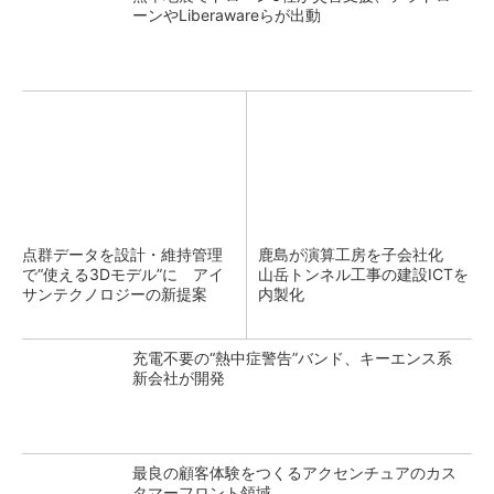
ーンやLiberawareらが出動
点群データを設計・維持管理
鹿島が演算工房を子会社化
で“使える3Dモデル”に アイ
山岳トンネル工事の建設ICTを
サンテクノロジーの新提案
内製化
充電不要の“熱中症警告”バンド、キーエンス系
新会社が開発
最良の顧客体験をつくるアクセンチュアのカス
タマーフロント領域