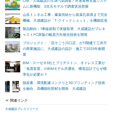
CIM：大成建設の土壌汚染調査／対策業務支援システ
ムに新機能 3次元モデルで調査状況把握
山岳トンネル工事：爆薬供給から装薬孔装填まで完全
機械、大成建設が「T-クイックショット」を機能拡張
製品動向：1車線規制で床版取替 大成建設がプレキ
ャストPC床版の幅員方向接合技術を開発
プロジェクト：「旧そごう川口店」が11階建て三井不
の商業施設に、大成建設の設計・施工で2025年春開
業
BIM：スーゼネ5社とブリヂストン、オイレス工業が
「免震装置」のBIMモデル共通化 構造設計でなぜ標
準化が必要か？
脱炭素：環境配慮コンクリと3Dプリンティング技術
を融合、高機能柱部材を開発 大成建設
関連リンク
大成建設プレスリリース