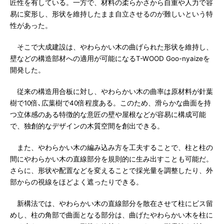
匠性を有している。一方で、材料の柔らかさから自重や人力で容
易に変形し、形状を維持したまま自立させるのが難しいという特
性があった。
そこで大成建設は、やわらかい木の曲げられた形状を維持し、
壁などの構造部材への適用が可能になるT-WOOD Goo-nyaizeを
開発した。
従来の構造用合板に対し、やわらかい木の曲率は原材料が針葉
樹で10倍､広葉樹で40倍程度ある。このため、滑らかな曲面を持
つ立体感のある特徴的な意匠の壁や屋根などが容易に構成可能
で、独創的なデザインの木質空間を創出できる。
また、やわらかい木の編み込み方を工夫することで、柱と柱の
間にやわらかい木の直線部分を規則的に生み出すことも可能だ。
さらに、形状や配置などを変えることで採光量を調整したり、外
部からの視線をほどよく遮ったりできる。
新構法では、やわらかい木の直線部分を散在させて柱にビス留
めし、柱の角部で曲面となる部分は、曲げたやわらかい木を柱に