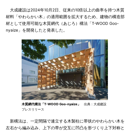
大成建設は2024年10月2日、従来の10倍以上の曲率を持つ木質
材料「やわらかい木」の適用範囲を拡大するため、建物の構造部
材として使用可能な木質網代（あじろ）構法「T-WOOD Goo-
nyaize」を開発したと発表した。
木質網代構法「T-WOOD Goo-nyaize」
出典：大成建設
プレスリリース
新構法は、一定間隔で連立する木製柱に帯状のやわらかい木を
左右から編み込み、上下の帯が交互に凹凸を形づくり上下対称と