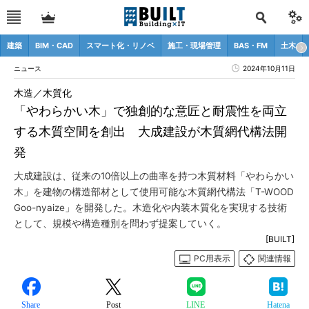
建築
BIM・CAD
スマート化・リノベ
施工・現場管理
BAS・FM
土木
ニュース
2024年10月11日
木造／木質化
「やわらかい木」で独創的な意匠と耐震性を両立
する木質空間を創出 大成建設が木質網代構法開
発
大成建設は、従来の10倍以上の曲率を持つ木質材料「やわらかい
木」を建物の構造部材として使用可能な木質網代構法「T-WOOD
Goo-nyaize」を開発した。木造化や内装木質化を実現する技術
として、規模や構造種別を問わず提案していく。
[BUILT]
PC用表示
関連情報
Share
Post
LINE
Hatena