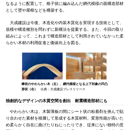
なるように配置して、格子状に編み込んだ網代模様の面構造部材
として壁や屋根などを構築する。
大成建設は今後、木造化や内装木質化を実現する技術として、
規模や構造種別を問わずに新構法を提案する。また、今回の取り
組みによって、これまで構造部材として利用されていなかった柔
らかい木材の利用促進と価値向上を図る。
棒状のやわらかい木（左）、網代模様となる上下対象の凹凸
形状（右）
出典：大成建設プレスリリース
独創的なデザインの木質空間を創出 耐震構造部材にも
やわらかい木は、木製薄板の間にシート状の粘着剤を挟んで貼
り合わせた素材を積層して形成する木質材料。変形性能が高いた
め柔らかく自在に曲げたりねじったりでき、従来にない独特の意