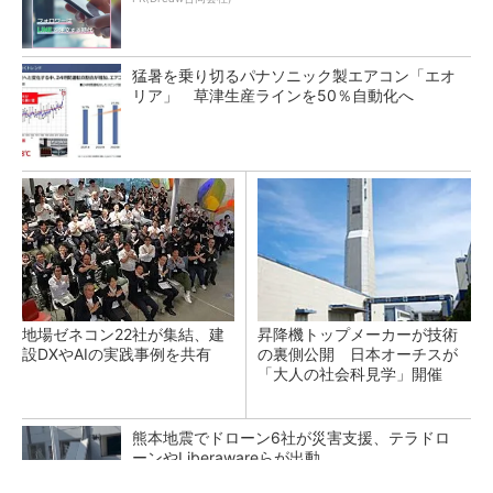
猛暑を乗り切るパナソニック製エアコン「エオ
リア」 草津生産ラインを50％自動化へ
地場ゼネコン22社が集結、建
昇降機トップメーカーが技術
設DXやAIの実践事例を共有
の裏側公開 日本オーチスが
「大人の社会科見学」開催
熊本地震でドローン6社が災害支援、テラドロ
ーンやLiberawareらが出動