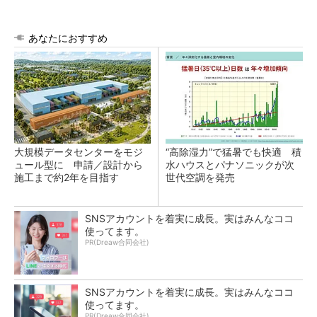
あなたにおすすめ
大規模データセンターをモジ
“高除湿力”で猛暑でも快適 積
ュール型に 申請／設計から
水ハウスとパナソニックが次
施工まで約2年を目指す
世代空調を発売
SNSアカウントを着実に成長。実はみんなココ
使ってます。
PR(Dreaw合同会社)
SNSアカウントを着実に成長。実はみんなココ
使ってます。
PR(Dreaw合同会社)