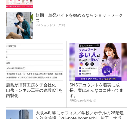
短期・単発バイトを始めるならショットワーク
ス
PR(ショットワークス)
鹿島が演算工房を子会社化
SNSアカウントを着実に成
山岳トンネル工事の建設ICTを
長。実はみんなココ使ってま
内製化
す。
PR(Dreaw合同会社)
大阪本町駅にオフィス／学校／ホテルの26階建
て複合施設「yui-note honmachi」竣工、大成
建設