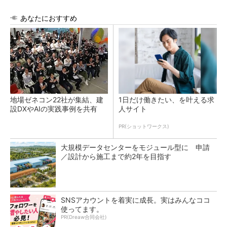
あなたにおすすめ
地場ゼネコン22社が集結、建
1日だけ働きたい、を叶える求
設DXやAIの実践事例を共有
人サイト
PR(ショットワークス)
大規模データセンターをモジュール型に 申請
／設計から施工まで約2年を目指す
SNSアカウントを着実に成長。実はみんなココ
使ってます。
PR(Dreaw合同会社)