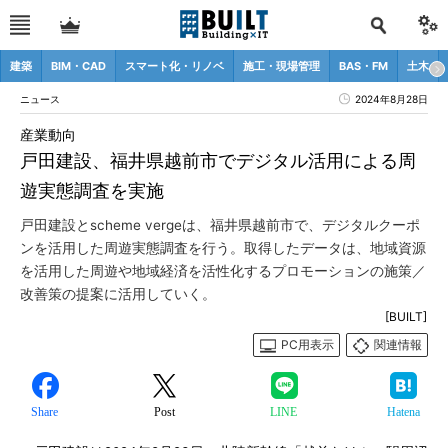
建築
BIM・CAD
スマート化・リノベ
施工・現場管理
BAS・FM
土木
ニュース
2024年8月28日
産業動向
戸田建設、福井県越前市でデジタル活用による周
遊実態調査を実施
戸田建設とscheme vergeは、福井県越前市で、デジタルクーポ
ンを活用した周遊実態調査を行う。取得したデータは、地域資源
を活用した周遊や地域経済を活性化するプロモーションの施策／
改善策の提案に活用していく。
[BUILT]
PC用表示
関連情報
Share
Post
LINE
Hatena