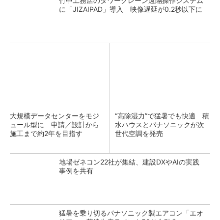
竹中工務店のタワークレーン遠隔操作システム
に「JIZAIPAD」導入 映像遅延が0.2秒以下に
大規模データセンターをモジ
“高除湿力”で猛暑でも快適 積
ュール型に 申請／設計から
水ハウスとパナソニックが次
施工まで約2年を目指す
世代空調を発売
地場ゼネコン22社が集結、建設DXやAIの実践
事例を共有
猛暑を乗り切るパナソニック製エアコン「エオ