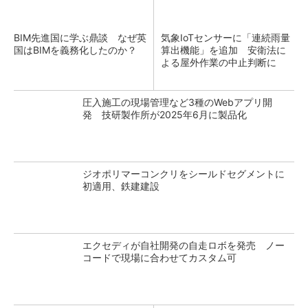
BIM先進国に学ぶ鼎談 なぜ英
気象IoTセンサーに「連続雨量
国はBIMを義務化したのか？
算出機能」を追加 安衛法に
よる屋外作業の中止判断に
圧入施工の現場管理など3種のWebアプリ開
発 技研製作所が2025年6月に製品化
ジオポリマーコンクリをシールドセグメントに
初適用、鉄建建設
エクセディが自社開発の自走ロボを発売 ノー
コードで現場に合わせてカスタム可