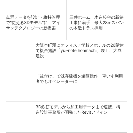
点群データを設計・維持管理
三井ホーム、木造校舎の新築
で“使える3Dモデル”に アイ
工事に着手 最大28mスパン
サンテクノロジーの新提案
の木造トラス採用
大阪本町駅にオフィス／学校／ホテルの26階建
て複合施設「yui-note honmachi」竣工、大成
建設
「後付け」で既存建機を遠隔操作 車いす利用
者でもオペレーターに
3D鉄筋モデルから加工用データまで連携、構
造設計事務所が開発したRevitアドイン