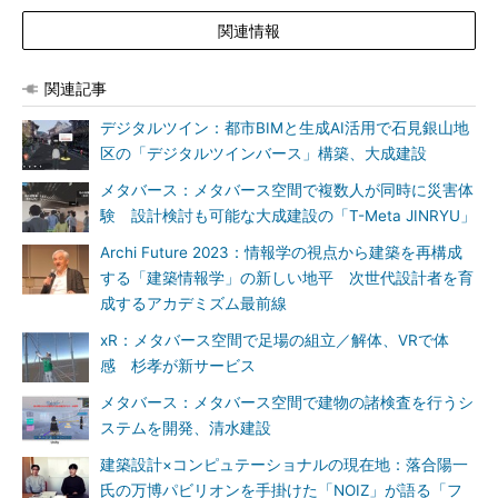
関連情報
関連記事
デジタルツイン：都市BIMと生成AI活用で石見銀山地
区の「デジタルツインバース」構築、大成建設
メタバース：メタバース空間で複数人が同時に災害体
験 設計検討も可能な大成建設の「T-Meta JINRYU」
Archi Future 2023：情報学の視点から建築を再構成
する「建築情報学」の新しい地平 次世代設計者を育
成するアカデミズム最前線
xR：メタバース空間で足場の組立／解体、VRで体
感 杉孝が新サービス
メタバース：メタバース空間で建物の諸検査を行うシ
ステムを開発、清水建設
建築設計×コンピュテーショナルの現在地：落合陽一
氏の万博パビリオンを手掛けた「NOIZ」が語る「フ