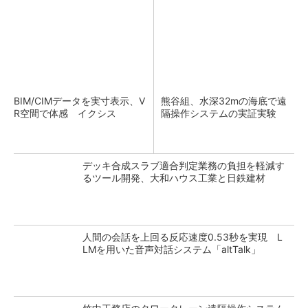
BIM/CIMデータを実寸表示、V
熊谷組、水深32mの海底で遠
R空間で体感 イクシス
隔操作システムの実証実験
デッキ合成スラブ適合判定業務の負担を軽減す
るツール開発、大和ハウス工業と日鉄建材
人間の会話を上回る反応速度0.53秒を実現 L
LMを用いた音声対話システム「altTalk」