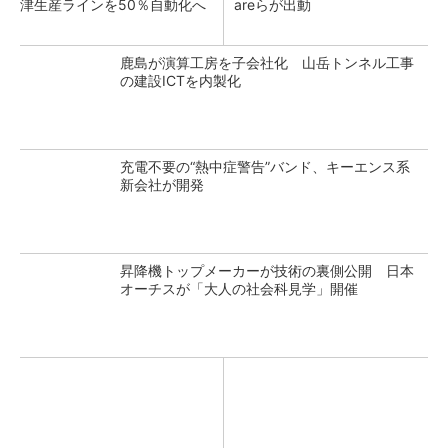
津生産ラインを50％自動化へ
areらが出動
鹿島が演算工房を子会社化 山岳トンネル工事
の建設ICTを内製化
充電不要の“熱中症警告”バンド、キーエンス系
新会社が開発
昇降機トップメーカーが技術の裏側公開 日本
オーチスが「大人の社会科見学」開催