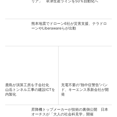
リア」 草津生産ラインを50％自動化へ
熊本地震でドローン6社が災害支援、テラドロ
ーンやLiberawareらが出動
鹿島が演算工房を子会社化
充電不要の“熱中症警告”バン
山岳トンネル工事の建設ICTを
ド、キーエンス系新会社が開
内製化
発
昇降機トップメーカーが技術の裏側公開 日本
オーチスが「大人の社会科見学」開催