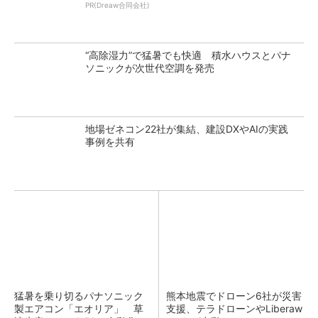
PR(Dreaw合同会社)
“高除湿力”で猛暑でも快適 積水ハウスとパナ
ソニックが次世代空調を発売
地場ゼネコン22社が集結、建設DXやAIの実践
事例を共有
猛暑を乗り切るパナソニック
熊本地震でドローン6社が災害
製エアコン「エオリア」 草
支援、テラドローンやLiberaw