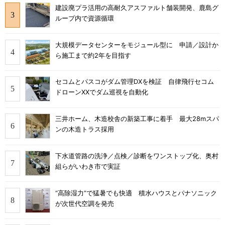
建設廃プラ活用の高耐久アスファルト舗装開発、鹿島グ
ループ内で資源循環
大規模データセンターをモジュール型に 申請／設計か
ら施工まで約2年を目指す
セコムとパスコがダム管理DXを検証 自律飛行セコム
ドローンXXでダム巡視を自動化
三井ホーム、木造校舎の新築工事に着手 最大28mスパ
ンの木造トラス採用
下水道管路の洗浄／点検／診断をワンストップ化、奥村
組らがいわき市で実証
“高除湿力”で猛暑でも快適 積水ハウスとパナソニック
が次世代空調を発売