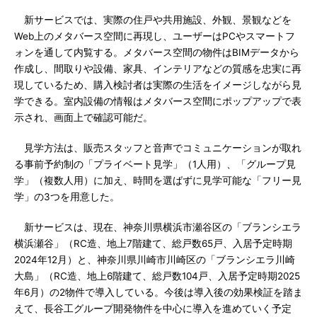
新サービスでは、実際の住戸や共用施設、外観、景観などを
Web上のメタバース空間に再現し、ユーザーはPCやスマートフ
ォンを通して内覧する。メタバース空間の物件はBIMデータから
作成し、間取りや設備、家具、インテリアなどの質感を忠実に再
現しているため、購入検討者は実際の生活をイメージしながら見
学できる。室内設備の情報はメタバース空間にポップアップで表
示され、画面上で確認可能だ。
見学方法は、販売スタッフと音声でコミュニケーションが取れ
る事前予約制の「プライベート見学」（1人用）、「グループ見
学」（複数人用）に加え、時間を選ばずに見学可能な「フリー見
学」の3つを用意した。
新サービスは、現在、神奈川県横浜市瀬谷区の「ブランシエラ
横浜瀬谷」（RC造、地上7階建て、総戸数65戸、入居予定時期
2024年12月）と、神奈川県川崎市川崎区の「ブランシエラ川崎
大島」（RC造、地上6階建て、総戸数104戸、入居予定時期2025
年6月）の2物件で導入している。今後は導入後の効果検証を踏ま
えて、長谷工グループ開発物件を中心に導入を進めていく予定