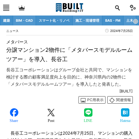
建築
BIM・CAD
スマート化・リノベ
施工・現場管理
BAS・FM
土木
ニュース
2024年7月25日
メタバース
分譲マンション2物件に「メタバースモデルルーム
ツアー」を導入、長谷工
長谷工コーポレーションはグループ会社と共同で、マンションを
検討する際の顧客満足度向上を目的に、神奈川県内の2物件に
「メタバースモデルルームツアー」を導入したと発表した。
[BUILT]
PC用表示
関連情報
Share
Post
LINE
Hatena
長谷工コーポレーションは2024年7月25日、マンションの購入