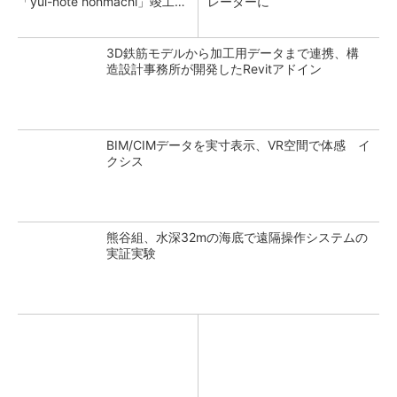
「yui-note honmachi」竣工、
レーターに
大成建設
3D鉄筋モデルから加工用データまで連携、構
造設計事務所が開発したRevitアドイン
BIM/CIMデータを実寸表示、VR空間で体感 イ
クシス
熊谷組、水深32mの海底で遠隔操作システムの
実証実験