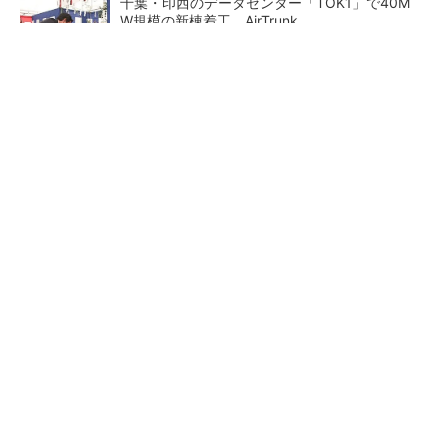
千葉・印西のデータセンター「TOK1」で40M
W規模の新棟着工、AirTrunk
充電不要の“熱中症警告”バンド、キーエンス系
新会社が開発
「後付け」で既存建機を遠隔操作 車いす利用
者でもオペレーターに
猛暑を乗り切るパナソニック
東大赤門が27年秋に復活へ、