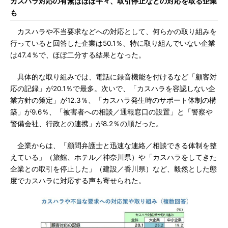
カスハラ対応の有無はほぼ半々、取引停止などの対応を取る企業
も
カスハラや不当要求などへの対応として、何らかの取り組みを
行っていると回答した企業は50.1％、特に取り組んでいない企業
は47.4％で、ほぼ二分する結果となった。
具体的な取り組みでは、電話に録音機能を付けるなど「顧客対
応の記録」が20.1％で最多。次いで、「カスハラを容認しない企
業方針の策定」が12.3％、「カスハラ発生時のサポート体制の構
築」が9.6％、「被害者への相談／通報窓口の設置」と「警察や
警備会社、行政との連携」が8.2％の順だった。
企業からは、「顧問弁護士と迅速な連絡／相談できる体制を整
えている」（旅館、ホテル／神奈川県）や「カスハラをしてきた
企業との取引を停止した」（建設／香川県）など、毅然とした態
度でカスハラに対応する声も寄せられた。