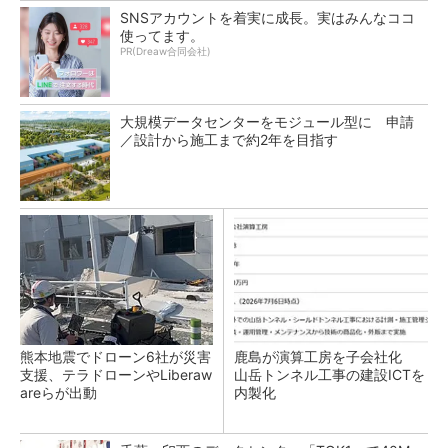
SNSアカウントを着実に成長。実はみんなココ
使ってます。
PR(Dreaw合同会社)
大規模データセンターをモジュール型に 申請
／設計から施工まで約2年を目指す
熊本地震でドローン6社が災害
鹿島が演算工房を子会社化
支援、テラドローンやLiberaw
山岳トンネル工事の建設ICTを
areらが出動
内製化