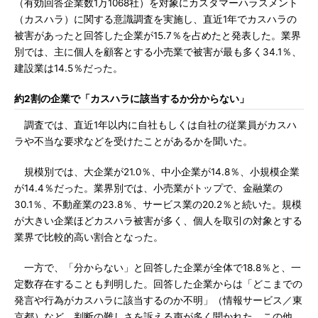
（有効回答企業数1万1068社）を対象にカスタマーハラスメント
（カスハラ）に関する意識調査を実施し、直近1年でカスハラの
被害があったと回答した企業が15.7％を占めたと発表した。業界
別では、主に個人を顧客とする小売業で被害が最も多く34.1％、
建設業は14.5％だった。
約2割の企業で「カスハラに該当するか分からない」
調査では、直近1年以内に自社もしくは自社の従業員がカスハ
ラや不当な要求などを受けたことがあるかを聞いた。
規模別では、大企業が21.0％、中小企業が14.8％、小規模企業
が14.4％だった。業界別では、小売業がトップで、金融業の
30.1％、不動産業の23.8％、サービス業の20.2％と続いた。規模
が大きい企業ほどカスハラ被害が多く、個人を取引の対象とする
業界で比較的高い割合となった。
一方で、「分からない」と回答した企業が全体で18.8％と、一
定数存在することも判明した。回答した企業からは「どこまでの
発言や行為がカスハラに該当するのか不明」（情報サービス／東
京都）など、判断の難しさを訴える声が多く聞かれた。この他