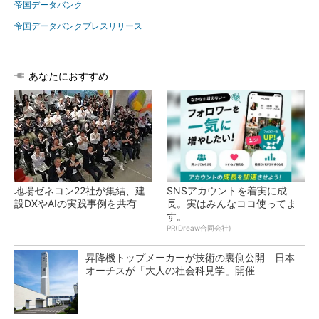
帝国データバンク
帝国データバンクプレスリリース
あなたにおすすめ
地場ゼネコン22社が集結、建
SNSアカウントを着実に成
設DXやAIの実践事例を共有
長。実はみんなココ使ってま
す。
PR(Dreaw合同会社)
昇降機トップメーカーが技術の裏側公開 日本
オーチスが「大人の社会科見学」開催