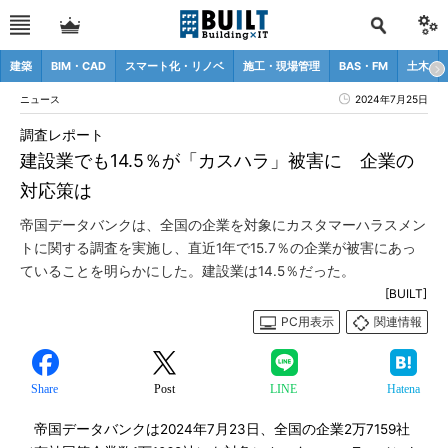
建築
BIM・CAD
スマート化・リノベ
施工・現場管理
BAS・FM
土木
ニュース
2024年7月25日
調査レポート
建設業でも14.5％が「カスハラ」被害に 企業の
対応策は
帝国データバンクは、全国の企業を対象にカスタマーハラスメン
トに関する調査を実施し、直近1年で15.7％の企業が被害にあっ
ていることを明らかにした。建設業は14.5％だった。
[BUILT]
PC用表示
関連情報
Share
Post
LINE
Hatena
帝国データバンクは2024年7月23日、全国の企業2万7159社