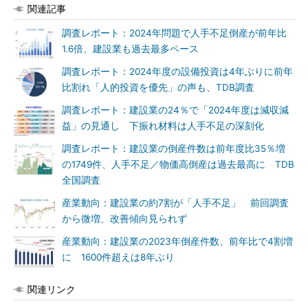
関連記事
調査レポート：2024年問題で人手不足倒産が前年比
1.6倍、建設業も過去最多ペース
調査レポート：2024年度の設備投資は4年ぶりに前年
比割れ「人的投資を優先」の声も、TDB調査
調査レポート：建設業の24％で「2024年度は減収減
益」の見通し 下振れ材料は人手不足の深刻化
調査レポート：建設業の倒産件数は前年度比35％増
の1749件、人手不足／物価高倒産は過去最高に TDB
全国調査
産業動向：建設業の約7割が「人手不足」 前回調査
から微増、改善傾向見られず
産業動向：建設業の2023年倒産件数、前年比で4割増
に 1600件超えは8年ぶり
関連リンク