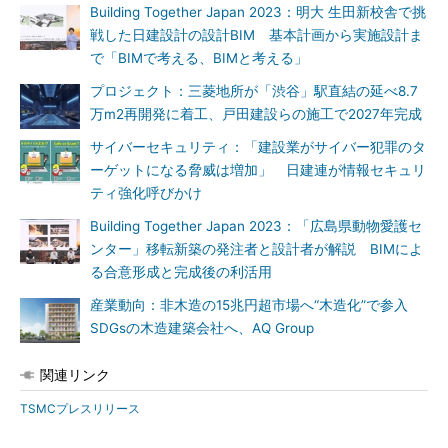
Building Together Japan 2023：明大 生田新校舎で挑
戦した日建設計の設計BIM 基本計画から実施設計ま
で「BIMで考える、BIMと考える」
プロジェクト：三菱地所が「渋谷」駅直結の延べ8.7
万m2再開発に着工、戸田建設らの施工で2027年完成
サイバーセキュリティ：「建設業がサイバー犯罪のタ
ーゲットになる脅威は増加」 日建連が情報セキュリ
ティ強化呼びかけ
Building Together Japan 2023：「広島県動物愛護セ
ンター」移転新築の発注者と設計者が解説 BIMによ
る合意形成と完成後の利活用
産業動向：非木造の15兆円超市場へ“木造化”で参入
SDGsの木造建築会社へ、AQ Group
関連リンク
TSMCプレスリリース