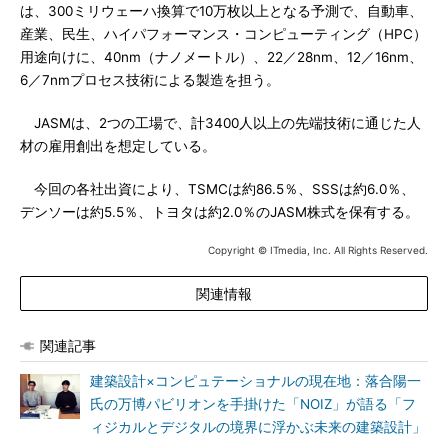
は、300ミリウェーハ換算で10万枚以上となる予測で、自動車、
産業、民生、ハイパフォーマンス・コンピューティング（HPC）
用途向けに、40nm（ナノメートル）、22／28nm、12／16nm、
6／7nmプロセス技術による製造を担う。
JASMは、2つの工場で、計3400人以上の先端技術に通じた人
材の雇用創出を想定している。
今回の各社出資により、TSMCは約86.5％、SSSは約6.0％、
デンソーは約5.5％、トヨタは約2.0％のJASM株式を保有する。
Copyright © ITmedia, Inc. All Rights Reserved.
関連情報
関連記事
建築設計×コンピュテーショナルの現在地：落合陽一
氏の万博パビリオンを手掛けた「NOIZ」が語る「フ
ィジカルとデジタルの境界に浮かぶ未来の建築設計」