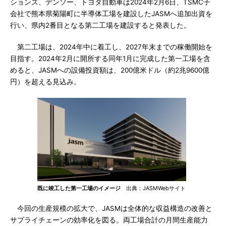
ションズ、デンソー、トヨタ自動車は2024年2月6日、TSMC子
会社で熊本県菊陽町に半導体工場を建設したJASMへ追加出資を
行い、県内2番目となる第二工場を建設すると発表した。
第二工場は、2024年中に着工し、2027年末までの稼働開始を
目指す。2024年2月に開所する同年1月に完成した第一工場を含
めると、JASMへの設備投資額は、200億米ドル（約2兆9600億
円）を超える見込み。
既に竣工した第一工場のイメージ
出典：JASMWebサイト
今回の生産規模の拡大で、JASMは全体的な収益構造の改善と
サプライチェーンの効率化を図る。両工場合計の月間生産能力