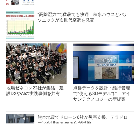
“高除湿力”で猛暑でも快適 積水ハウスとパナ
ソニックが次世代空調を発売
地場ゼネコン22社が集結、建
点群データを設計・維持管理
設DXやAIの実践事例を共有
で“使える3Dモデル”に アイ
サンテクノロジーの新提案
熊本地震でドローン6社が災害支援、テラドロ
ーンやLiberawareらが出動