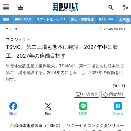
建築
BIM・CAD
スマート化・リノベ
施工・現場管理
BAS・FM
土木
ニュース
2024年2月13日
プロジェクト
TSMC、第二工場も熊本に建設 2024年中に着
工、2027年の稼働目指す
半導体受託生産の世界最大手TSMCが、第一工場と同じ熊本県で
第二工場を建設する。2024年内にも着工し、2027年の稼働を目
指す。
[BUILT]
PC用表示
関連情報
Share
Post
LINE
Hatena
台湾積体電路製造（TSMC）、ソニーセミコンダクタソリュー