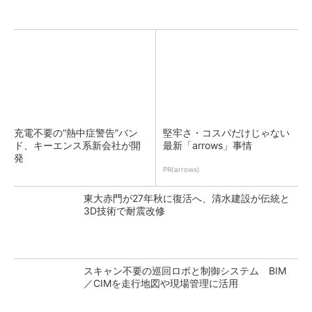
充電不要の“熱中症警告”バン
堅牢さ・コスパだけじゃない
ド、キーエンス系新会社が開
最新「arrows」事情
発
PR(arrows)
東大赤門が27年秋に復活へ、清水建設が伝統と
3D技術で耐震改修
スキャン不要の巡回ロボと制御システム BIM
／CIMを走行地図や現場管理に活用