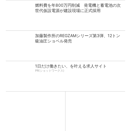
燃料費を年800万円削減 発電機と蓄電池の次
世代仮設電源が建設現場に正式採用
加藤製作所のREGZAMシリーズ第3弾、12トン
級油圧ショベル発売
1日だけ働きたい、を叶える求人サイト
PR(ショットワークス)