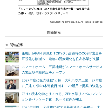
「シャーメゾンZEH」の入居者売電方式と住棟一括売電方式
の違い
出典：積水ハウスプレスリリース
Copyright © ITmedia, Inc. All Rights Reserved.
関連情報
関連記事
第8回 JAPAN BUILD TOKYO：建築時のCO2排出量を
可視化し削減へ 建物の脱炭素化を住友林業が支援
スマートホーム：三菱地所がスマートホームサービス
の常設型体験施設をオープン
2027年度に販売棟数1万棟：大和ハウス工業、27年度
に戸建て7割の木造化目指す VR活用で提案力強化も
ZEH：積水化学とリノべる、ZEH水準リノベのマンシ
ョンをパッケージ化 第一号案件が竣工
2025年以降、全建物に省エネ基準適合が義務化：大