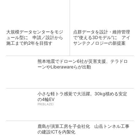
大規模データセンターをモジ
点群データを設計・維持管理
ュール型に 申請／設計から
で“使える3Dモデル”に アイ
施工まで約2年を目指す
サンテクノロジーの新提案
熊本地震でドローン6社が災害支援、テラドロ
ーンやLiberawareらが出動
小さな軽トラ感覚で大活躍。30kg積める安定
の4輪EV
PR(BLAZE)
鹿島が演算工房を子会社化 山岳トンネル工事
の建設ICTを内製化