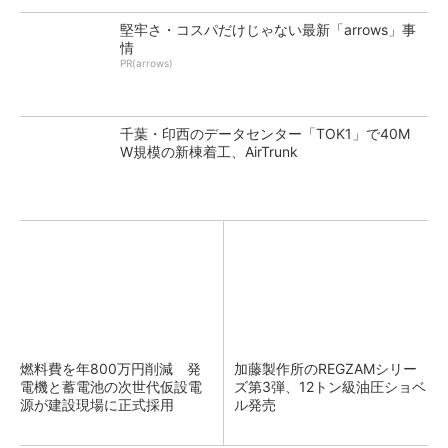
堅牢さ・コスパだけじゃない最新「arrows」事
情
PR(arrows)
千葉・印西のデータセンター「TOK1」で40M
W規模の新棟着工、AirTrunk
燃料費を年800万円削減 発
加藤製作所のREGZAMシリー
電機と蓄電池の次世代仮設電
ズ第3弾、12トン級油圧ショベ
源が建設現場に正式採用
ル発売