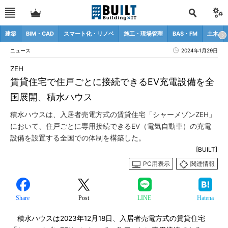
建築
BIM・CAD
スマート化・リノベ
施工・現場管理
BAS・FM
土木
ニュース
2024年1月29日
ZEH
賃貸住宅で住戸ごとに接続できるEV充電設備を全
国展開、積水ハウス
積水ハウスは、入居者売電方式の賃貸住宅「シャーメゾンZEH」
において、住戸ごとに専用接続できるEV（電気自動車）の充電
設備を設置する全国での体制を構築した。
[BUILT]
PC用表示
関連情報
Share
Post
LINE
Hatena
積水ハウスは2023年12月18日、入居者売電方式の賃貸住宅