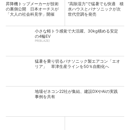
昇降機トップメーカーが技術
“高除湿力”で猛暑でも快適 積
の裏側公開 日本オーチスが
水ハウスとパナソニックが次
「大人の社会科見学」開催
世代空調を発売
小さな軽トラ感覚で大活躍。30kg積める安定
の4輪EV
PR(BLAZE)
猛暑を乗り切るパナソニック製エアコン「エオ
リア」 草津生産ラインを50％自動化へ
地場ゼネコン22社が集結、建設DXやAIの実践
事例を共有