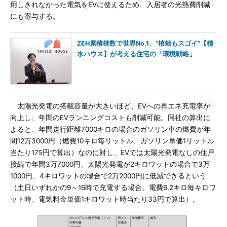
用しきれなかった電気をEVに使えるため、入居者の光熱費削減
にも寄与する。
ZEH累積棟数で世界No.1、“植栽もスゴイ”【積
水ハウス】が考える住宅の「環境戦略」
太陽光発電の搭載容量が大きいほど、EVへの再エネ充電率が
向上し、年間のEVランニングコストも削減可能。同社の算出に
よると、年間走行距離7000キロの場合のガソリン車の燃費が年
間12万3000円（燃費10キロ毎リットル、ガソリン単価1リットル
当たり175円で算出）なのに対し、EVでは太陽光発電なしの住戸
接続で年間3万7000円、太陽光発電が2キロワットの場合で3万
1000円、4キロワットの場合で2万2000円に低減できるという
（土日いずれかの9～16時で充電する場合。電費6.2キロ毎キロワ
ット時、電気料金単価1キロワット時当たり33円で算出）。