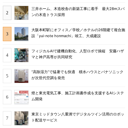
三井ホーム、木造校舎の新築工事に着手 最大28mスパ
ンの木造トラス採用
大阪本町駅にオフィス／学校／ホテルの26階建て複合施
設「yui-note honmachi」竣工、大成建設
フィジカルAIで建機自動化、人型ロボで操縦 安藤ハザ
マと神戸高専が共同研究
“高除湿力”で猛暑でも快適 積水ハウスとパナソニック
が次世代空調を発売
燈と東光電気工事、施工計画書作成を支援するAIシステ
ム開発
東京ミッドタウン八重洲でデジタルツイン活用のロボッ
ト配送サービス