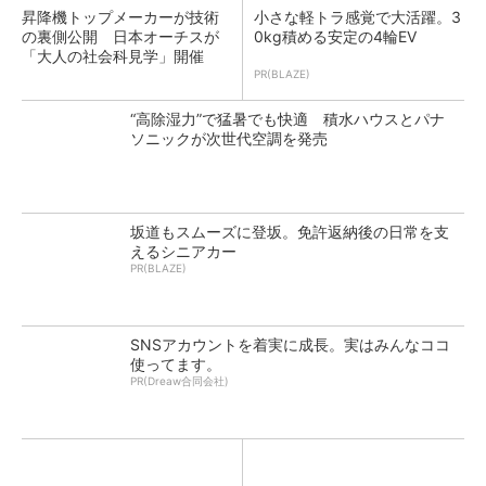
昇降機トップメーカーが技術
小さな軽トラ感覚で大活躍。3
の裏側公開 日本オーチスが
0kg積める安定の4輪EV
「大人の社会科見学」開催
PR(BLAZE)
“高除湿力”で猛暑でも快適 積水ハウスとパナ
ソニックが次世代空調を発売
坂道もスムーズに登坂。免許返納後の日常を支
えるシニアカー
PR(BLAZE)
SNSアカウントを着実に成長。実はみんなココ
使ってます。
PR(Dreaw合同会社)