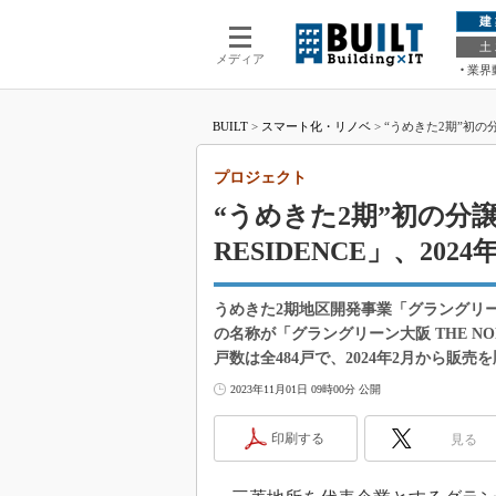
建
土
メディア
業界
BUILT
>
スマート化・リノベ
>
“うめきた2期”初の分
プロジェクト
“うめきた2期”初の分譲
RESIDENCE」、202
うめきた2期地区開発事業「グラングリーン
の名称が「グラングリーン大阪 THE NO
戸数は全484戸で、2024年2月から販売
2023年11月01日 09時00分 公開
印刷する
見る