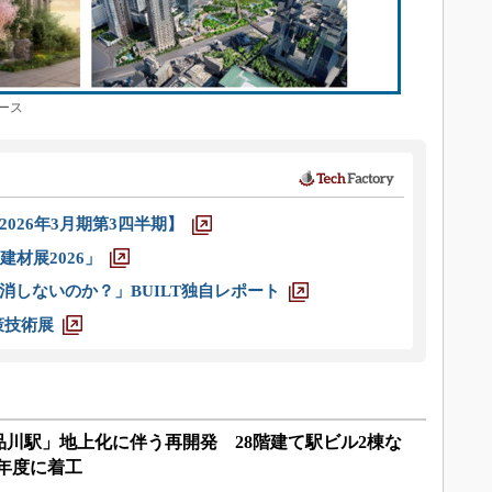
ース
026年3月期第3四半期】
材展2026」
消しないのか？」BUILT独自レポート
策技術展
川駅」地上化に伴う再開発 28階建て駅ビル2棟な
5年度に着工