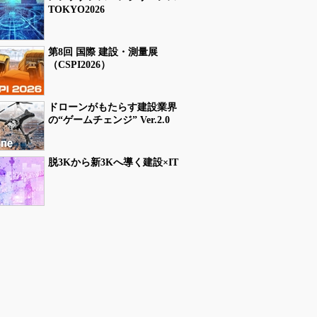
TOKYO2026
第8回 国際 建設・測量展
（CSPI2026）
ドローンがもたらす建設業界
の“ゲームチェンジ” Ver.2.0
脱3Kから新3Kへ導く建設×IT