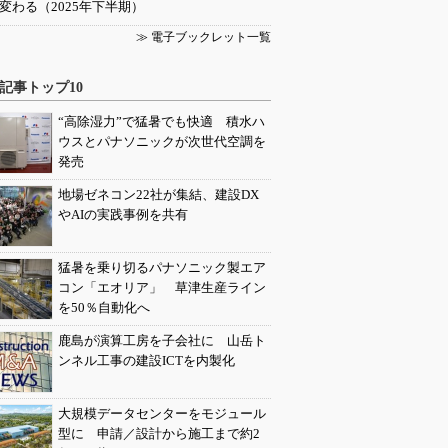
変わる（2025年下半期）
≫ 電子ブックレット一覧
記事トップ10
“高除湿力”で猛暑でも快適 積水ハ
ウスとパナソニックが次世代空調を
発売
地場ゼネコン22社が集結、建設DX
やAIの実践事例を共有
猛暑を乗り切るパナソニック製エア
コン「エオリア」 草津生産ライン
を50％自動化へ
鹿島が演算工房を子会社に 山岳ト
ンネル工事の建設ICTを内製化
大規模データセンターをモジュール
型に 申請／設計から施工まで約2