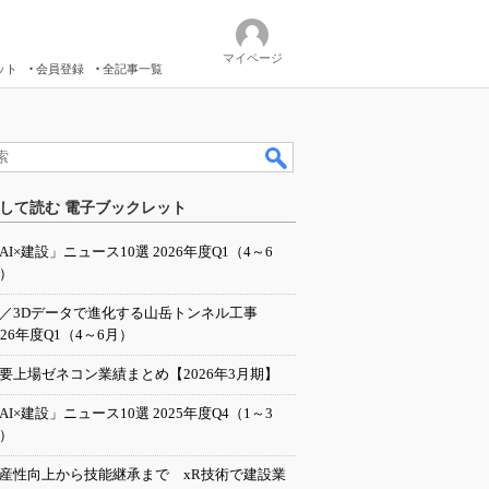
マイページ
ット
会員登録
全記事一覧
して読む 電子ブックレット
AI×建設」ニュース10選 2026年度Q1（4～6
）
I／3Dデータで進化する山岳トンネル工事
026年度Q1（4～6月）
要上場ゼネコン業績まとめ【2026年3月期】
AI×建設」ニュース10選 2025年度Q4（1～3
）
産性向上から技能継承まで xR技術で建設業