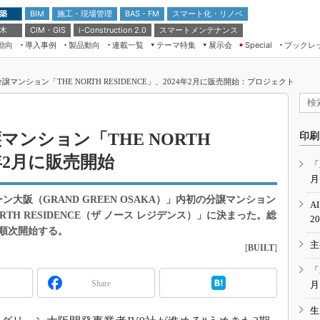
 築
施工・現場管理
BAS・FM
スマート化・リノベ
BIM
 木
CIM・GIS
スマートメンテナンス
i-Construction 2.0
動向
導入事例
製品動向
連載一覧
テーマ特集
展示会
ブックレ
Special
建設Tech NEXT BREAK
メンテナンス・レジリエンス
TOKYO2026
譲マンション「THE NORTH RESIDENCE」、2024年2月に販売開始：プロジェクト
ドローンがもたらす建設業界の“ゲー
第8回 国際 建設・測量展
ムチェンジ” Ver.2.0
（CSPI2026）
脱3Kから新3Kへ導く建設×IT
第10回 JAPAN BUILD TOKYO－建
マンション「THE NORTH
印刷
築・土木・不動産の先端技術展－
“Society5.0”時代のスマートビル
4年2月に販売開始
Japan Drone 2023
VR／ARが描くモノづくりのミライ
「
月
メンテナンス・レジリエンスOSAKA
2020
大阪（GRAND GREEN OSAKA）」内初の分譲マンション
A
日本 ものづくりワールド 2020
RTH RESIDENCE（ザ ノース レジデンス）」に決まった。総
2
を順次開始する。
メンテナンス・レジリエンスTOKYO
主
2019
[
BUILT
]
IGAS2018
「
Share
月
生