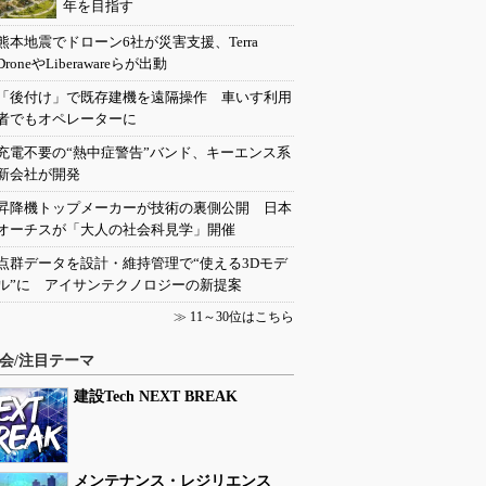
年を目指す
熊本地震でドローン6社が災害支援、Terra
DroneやLiberawareらが出動
「後付け」で既存建機を遠隔操作 車いす利用
者でもオペレーターに
充電不要の“熱中症警告”バンド、キーエンス系
新会社が開発
昇降機トップメーカーが技術の裏側公開 日本
オーチスが「大人の社会科見学」開催
点群データを設計・維持管理で“使える3Dモデ
ル”に アイサンテクノロジーの新提案
≫
11～30位はこちら
会/注目テーマ
建設Tech NEXT BREAK
メンテナンス・レジリエンス