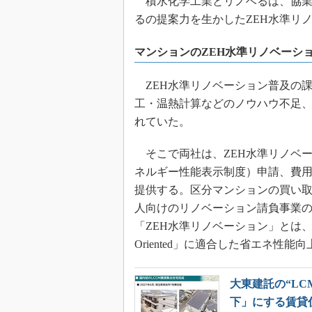
積水化学工業とリノベるは、協業
るの提案力を生かしたZEH水準リ
マンションのZEH水準リノベーシ
ZEH水準リノベーション普及の
工・温熱計算などのノウハウ不足
れていた。
そこで両社は、ZEH水準リノベー
ネルギー性能表示制度）申請、費
提供する。区分マンションの買い
人向けのリノベーション請負事業の
「ZEH水準リノベーション」とは
Oriented」に適合した省エネ性
大東建託の“LC
下」にする賃貸