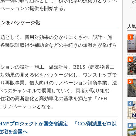
第一弾の取り組みとして、積水化学の技術力とリノベ
が
ノベーションの提供を開始する。
ョンをパッケージ化
人気
課題として、費用対効果の分かりにくさや、設計・施
、各種認証取得や補助金などの手続きの煩雑さが挙げら
ションの設計・施工、温熱計算、BELS（建築物省エ
用対効果の見える化をパッケージ化し、ワンストップで
取り再販事業、個人向けのリノベーション請負事業、法
3つのチャンネルで展開していく。両者が取り組む
、住宅の高断熱化と高効率化の基準を満たす「ZEH
能向上リノベーションとなる。
MM”プロジェクトが国交省認定 「CO2削減量ゼロ以
住宅を全国へ