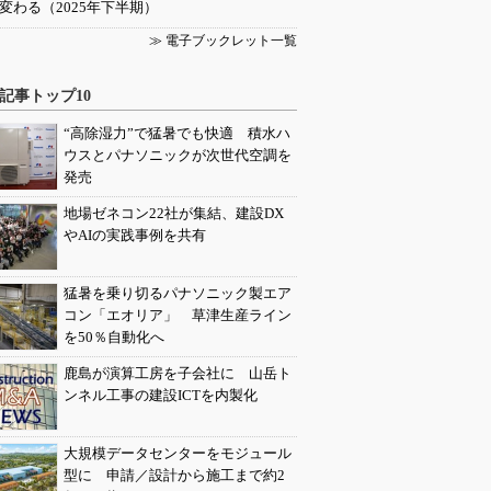
変わる（2025年下半期）
≫ 電子ブックレット一覧
記事トップ10
“高除湿力”で猛暑でも快適 積水ハ
ウスとパナソニックが次世代空調を
発売
地場ゼネコン22社が集結、建設DX
やAIの実践事例を共有
猛暑を乗り切るパナソニック製エア
コン「エオリア」 草津生産ライン
を50％自動化へ
鹿島が演算工房を子会社に 山岳ト
ンネル工事の建設ICTを内製化
大規模データセンターをモジュール
型に 申請／設計から施工まで約2