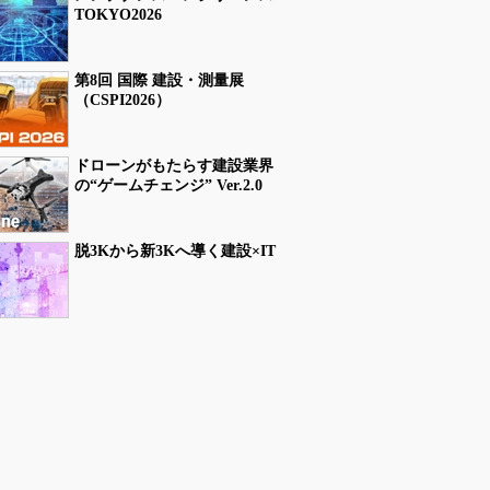
TOKYO2026
第8回 国際 建設・測量展
（CSPI2026）
ドローンがもたらす建設業界
の“ゲームチェンジ” Ver.2.0
脱3Kから新3Kへ導く建設×IT