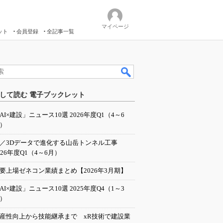
マイページ
ット
会員登録
全記事一覧
して読む 電子ブックレット
AI×建設」ニュース10選 2026年度Q1（4～6
）
I／3Dデータで進化する山岳トンネル工事
026年度Q1（4～6月）
要上場ゼネコン業績まとめ【2026年3月期】
AI×建設」ニュース10選 2025年度Q4（1～3
）
産性向上から技能継承まで xR技術で建設業