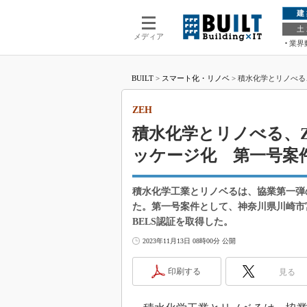
建
土
メディア
業界
BUILT
>
スマート化・リノベ
>
積水化学とリノべる
ZEH
積水化学とリノべる、
ッケージ化 第一号案
積水化学工業とリノベるは、協業第一弾
た。第一号案件として、神奈川県川崎市宮前
BELS認証を取得した。
2023年11月13日 08時00分 公開
印刷する
見る