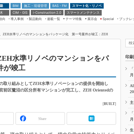
 築
施工・現場管理
BAS・FM
スマート化・リノベ
BIM
 木
CIM・GIS
スマートメンテナンス
i-Construction 2.0
動向
導入事例
製品動向
連載一覧
テーマ特集
展示会
ブックレ
Special
建設Tech NEXT BREAK
メンテナンス・レジリエンス
TOKYO2026
、ZEH水準リノベのマンションをパッケージ化 第一号案件が竣工：ZEH
ドローンがもたらす建設業界の“ゲー
第8回 国際 建設・測量展
ムチェンジ” Ver.2.0
（CSPI2026）
脱3Kから新3Kへ導く建設×IT
第10回 JAPAN BUILD TOKYO－建
ZEH水準リノベのマンションをパ
印刷
築・土木・不動産の先端技術展－
“Society5.0”時代のスマートビル
件が竣工
Japan Drone 2023
VR／ARが描くモノづくりのミライ
「
月
メンテナンス・レジリエンスOSAKA
2020
の取り組みとしてZEH水準リノベーションの提供を開始し
A
日本 ものづくりワールド 2020
区鷺沼の区分所有マンションが完工し、ZEH Orientedの
2
メンテナンス・レジリエンスTOKYO
主
2019
[
BUILT
]
IGAS2018
「
Share
月
生