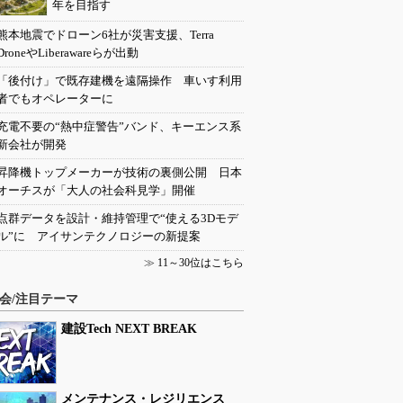
年を目指す
熊本地震でドローン6社が災害支援、Terra
DroneやLiberawareらが出動
「後付け」で既存建機を遠隔操作 車いす利用
者でもオペレーターに
充電不要の“熱中症警告”バンド、キーエンス系
新会社が開発
昇降機トップメーカーが技術の裏側公開 日本
オーチスが「大人の社会科見学」開催
点群データを設計・維持管理で“使える3Dモデ
ル”に アイサンテクノロジーの新提案
≫
11～30位はこちら
会/注目テーマ
建設Tech NEXT BREAK
メンテナンス・レジリエンス