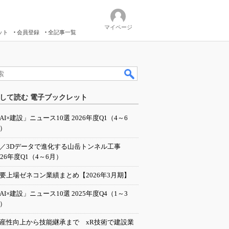
マイページ
ット
会員登録
全記事一覧
して読む 電子ブックレット
AI×建設」ニュース10選 2026年度Q1（4～6
）
I／3Dデータで進化する山岳トンネル工事
026年度Q1（4～6月）
要上場ゼネコン業績まとめ【2026年3月期】
AI×建設」ニュース10選 2025年度Q4（1～3
）
産性向上から技能継承まで xR技術で建設業