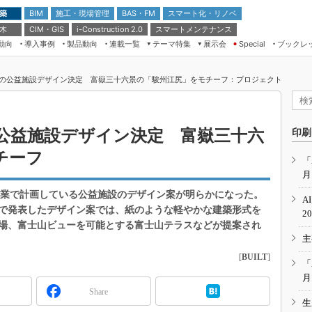
 築
施工・現場管理
BAS・FM
スマート化・リノベ
BIM
 木
CIM・GIS
スマートメンテナンス
i-Construction 2.0
動向
導入事例
製品動向
連載一覧
テーマ特集
展示会
ブックレ
Special
建設Tech NEXT BREAK
メンテナンス・レジリエンス
TOKYO2026
口の公益施設デザイン決定 富嶽三十六景の「駿州江尻」をモチーフ：プロジェクト
ドローンがもたらす建設業界の“ゲー
第8回 国際 建設・測量展
ムチェンジ” Ver.2.0
（CSPI2026）
脱3Kから新3Kへ導く建設×IT
第10回 JAPAN BUILD TOKYO－建
の公益施設デザイン決定 富嶽三十六
印刷
築・土木・不動産の先端技術展－
“Society5.0”時代のスマートビル
チーフ
Japan Drone 2023
VR／ARが描くモノづくりのミライ
「
月
メンテナンス・レジリエンスOSAKA
2020
事業で計画している公益施設のデザイン案が明らかになった。
A
日本 ものづくりワールド 2020
で発表したデザイン案では、紙のような軽やかな建築形式を
2
場、富士山ビューを可能とする富士山テラスなどが提案され
メンテナンス・レジリエンスTOKYO
主
2019
[
BUILT
]
IGAS2018
「
月
Share
生