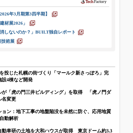
026年3月期第3四半期】
材展2026」
消しないのか？」BUILT独自レポート
策技術展
円を投じた札幌の街づくり「マールク新さっぽろ」完
施設4棟など開発
ルが「虎の門三井ビルディング」を取得 「虎ノ門ダ
ル名変更
ション：地下工事の地盤陥没を未然に防ぐ、応用地質
で自動解析
動車研の土地を大和ハウスが取得 東京ドーム約3.3