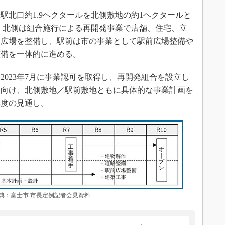
北口約1.9ヘクタールを北側敷地の約1ヘクタールと
割。北側は組合施行による再開発事業で店舗、住宅、立
、広場を整備し、駅前は市の事業として駅前広場整備や
整備を一体的に進める。
2023年7月に事業認可を取得し、再開発組合を設立し
手に向け、北側敷地／駅前敷地ともに具体的な事業計画を
年度の見通し。
：富士市 市長定例記者会見資料