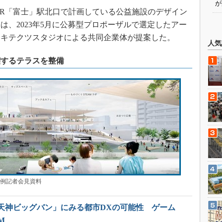
が
、JR「富士」駅北口で計画している公益施設のデザイン
は、2023年5月に公募型プロポーザルで選定したアー
ーキテクツスタジオによる共同企業体が提案した。
人気
喫するテラスを整備
例記者会見資料
天神ビッグバン」にみる都市DXの可能性 ゲーム
M