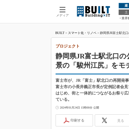
建
土
メディア
業界
BUILT
>
スマート化・リノベ
>
静岡県JR富士駅北
プロジェクト
静岡県JR富士駅北口
景の「駿州江尻」をモ
富士市が、JR「富士」駅北口の再開発
富士市の小長井義正市長が定例記者会見
はじめ、街と一体的につながるお祭り広
ている。
2024年01月24日 15時00分 公開
印刷する
見る