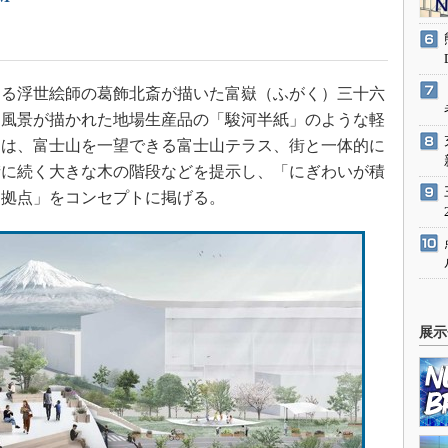
る浮世絵師の葛飾北斎が描いた富嶽（ふがく）三十六
う風景が描かれた地場生産品の「駿河半紙」のような軽
には、富士山を一望できる富士山テラス、街と一体的に
街に続く大きな木の階段などを提示し、「にぎわいが積
動拠点」をコンセプトに掲げる。
展示