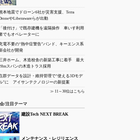
熊本地震でドローン6社が災害支援、Terra
DroneやLiberawareらが出動
「後付け」で既存建機を遠隔操作 車いす利用
者でもオペレーターに
充電不要の“熱中症警告”バンド、キーエンス系
新会社が開発
三井ホーム、木造校舎の新築工事に着手 最大
28mスパンの木造トラス採用
点群データを設計・維持管理で“使える3Dモデ
ル”に アイサンテクノロジーの新提案
≫
11～30位はこちら
会/注目テーマ
建設Tech NEXT BREAK
メンテナンス・レジリエンス