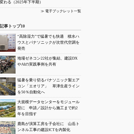
変わる（2025年下半期）
≫ 電子ブックレット一覧
記事トップ10
“高除湿力”で猛暑でも快適 積水ハ
ウスとパナソニックが次世代空調を
発売
地場ゼネコン22社が集結、建設DX
やAIの実践事例を共有
猛暑を乗り切るパナソニック製エア
コン「エオリア」 草津生産ライン
を50％自動化へ
大規模データセンターをモジュール
型に 申請／設計から施工まで約2
年を目指す
鹿島が演算工房を子会社に 山岳ト
ンネル工事の建設ICTを内製化