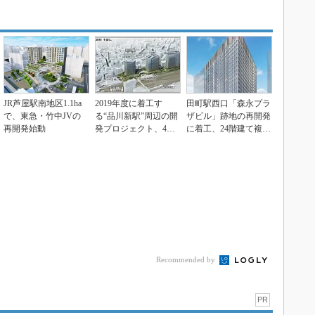
JR芦屋駅南地区1.1ha
2019年度に着工す
田町駅西口「森永プラ
で、東急・竹中JVの
る“品川新駅”周辺の開
ザビル」跡地の再開発
再開発始動
発プロジェクト、4街
に着工、24階建て複合
区に5棟を計画
ビル建設
Recommended by
PR