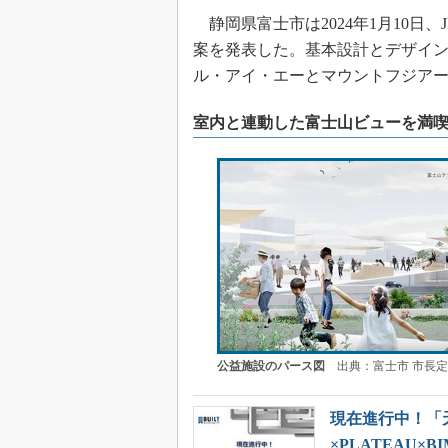
静岡県富士市は2024年1月10日
案を発表した。基本設計とデザイン
ル・アイ・エーとマウントフジア
室内と連動した富士山ビューを満
公益施設のパース図
出典：富士市 市長定
現在進行中！「
×PLATEAU×BI