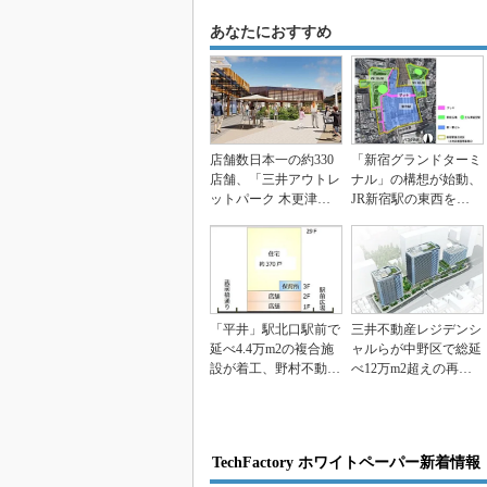
あなたにおすすめ
店舗数日本一の約330
「新宿グランドターミ
店舗、「三井アウトレ
ナル」の構想が始動、
ットパーク 木更津」
JR新宿駅の東西を結
の第4期棟建築に着...
ぶデッキを整備
「平井」駅北口駅前で
三井不動産レジデンシ
延べ4.4万m2の複合施
ャルらが中野区で総延
設が着工、野村不動産
べ12万m2超えの再開
と阪急阪神不動産
発計画を始動
TechFactory ホワイトペーパー新着情報