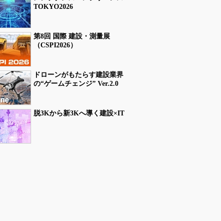
TOKYO2026
第8回 国際 建設・測量展
（CSPI2026）
ドローンがもたらす建設業界
の“ゲームチェンジ” Ver.2.0
脱3Kから新3Kへ導く建設×IT