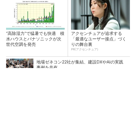
“高除湿力”で猛暑でも快適 積
アクセンチュアが追求する
水ハウスとパナソニックが次
「最適なユーザー接点」づく
世代空調を発売
りの舞台裏
PR(アクセンチュア)
地場ゼネコン22社が集結、建設DXやAIの実践
事例を共有
点群データを設計・維持管理で“使える3Dモデ
ル”に アイサンテクノロジーの新提案
熊本地震でドローン6社が災害支援、テラドロ
ーンやLiberawareらが出動