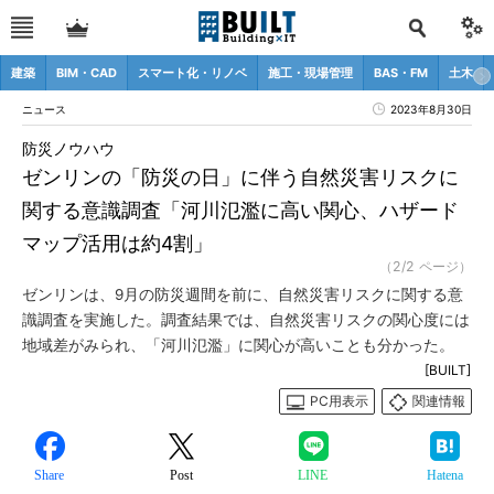
建築
BIM・CAD
スマート化・リノベ
施工・現場管理
BAS・FM
土木
ニュース
2023年8月30日
防災ノウハウ
ゼンリンの「防災の日」に伴う自然災害リスクに
関する意識調査「河川氾濫に高い関心、ハザード
マップ活用は約4割」
（2/2 ページ）
ゼンリンは、9月の防災週間を前に、自然災害リスクに関する意
識調査を実施した。調査結果では、自然災害リスクの関心度には
地域差がみられ、「河川氾濫」に関心が高いことも分かった。
[BUILT]
PC用表示
関連情報
Share
Post
LINE
Hatena