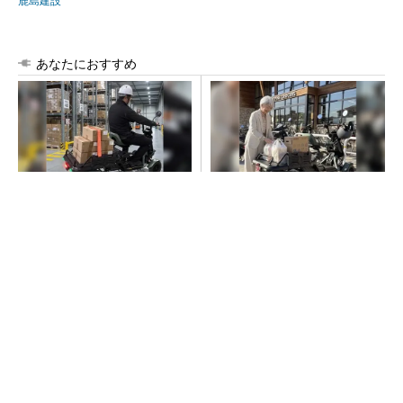
鹿島建設
あなたにおすすめ
狭い道もスイスイ。小口配送
車1台分の場所に4台駐車可
で活躍する小さな軽トラ感覚E
能。現場で使える小さな軽ト
V
ラ
PR(BLAZE)
PR(BLAZE)
大規模データセンターをモジュール型に 申請
／設計から施工まで約2年を目指す
“高除湿力”で猛暑でも快適 積水ハウスとパナ
ソニックが次世代空調を発売