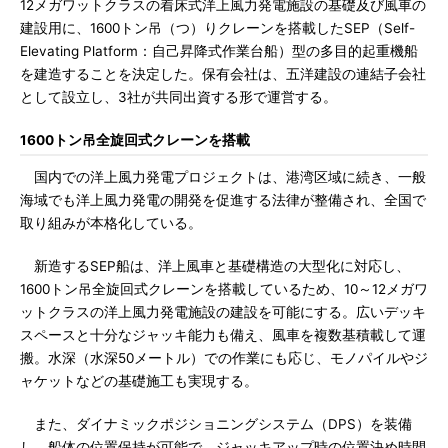
12メガワットクラスの着床式洋上風力発電施設の基礎及び風車の
建設用に、1600トン吊（つ）りクレーンを搭載したSEP（Self-
Elevating Platform：自己昇降式作業台船）型の多目的起重機船
を建造することを決定した。保有会社は、五洋建設の連結子会社
として設立し、3社が共同出資する形で運営する。
1600トン吊全旋回式クレーンを搭載
国内での洋上風力発電プロジェクトは、港湾区域に続き、一般
海域でも洋上風力発電の開発を促進する法律が整備され、全国で
取り組みが本格化している。
新造するSEP船は、洋上風車と基礎構造の大型化に対応し、
1600トン吊全旋回式クレーンを搭載しているため、10～12メガワ
ットクラスの洋上風力発電施設の建設を可能にする。広いデッキ
スペースと十分なジャッキ能力も備え、風車を複数基積載して運
搬。水深（水深50メートル）での作業にも応じ、モノパイルやジ
ャケットなどの基礎施工も実現する。
また、ダイナミックポジショニングシステム（DPS）を装備
し、船体の位置保持が可能で、ジャッキアップ時の位置決め時間