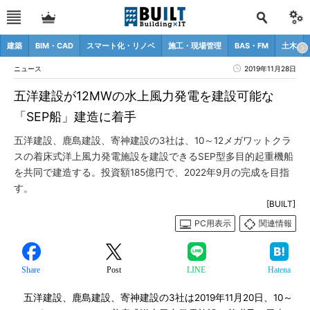
建築
BIM・CAD
スマート化・リノベ
施工・現場管理
BAS・FM
土木
ニュース
2019年11月28日
五洋建設が12MWの水上風力発電を建設可能な
「SEP船」建造に着手
五洋建設、鹿島建設、寄神建設の3社は、10～12メガワットクラ
スの着床式洋上風力発電施設を建設できるSEP型多目的起重機船
を共同で建造する。投資額185億円で、2022年9月の完成を目指
す。
[BUILT]
PC用表示
関連情報
Share
Post
LINE
Hatena
五洋建設、鹿島建設、寄神建設の3社は2019年11月20日、10～