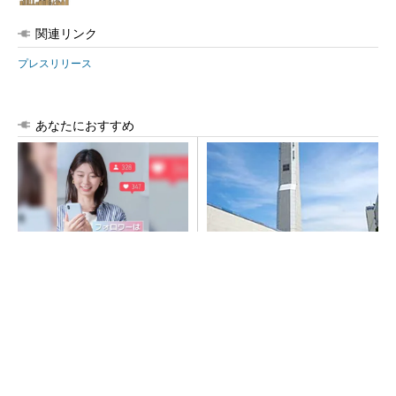
関連リンク
プレスリリース
あなたにおすすめ
SNSアカウントを着実に成
昇降機トップメーカーが技術
長。実はみんなココ使ってま
の裏側公開 日本オーチスが
す。
「大人の社会科見学」開催
PR(Dreaw合同会社)
SNSアカウントを着実に成長。実はみんなココ
使ってます。
PR(Dreaw合同会社)