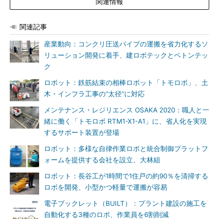
関連情報
関連記事
産業動向：コンクリ圧送パイプの運搬を省力化するソ
リューション開発に着手、建ロボテックとベトンテッ
ク
ロボット：鉄筋結束の相棒ロボット「トモロボ」、土
木・インフラ工事の“太径”に対応
メンテナンス・レジリエンス OSAKA 2020：職人と一
緒に働く「トモロボ RTM1-X1-A1」に、省人化を実現
するサポート装置が登場
ロボット：多様な自律作業ロボと統合制御プラットフ
ォームを提供する会社を設立、大林組
ロボット：長谷工が1時間で1住戸の約90％を清掃する
ロボを開発、小型かつ軽量で運搬が容易
電子ブックレット（BUILT）：プラント建設の施工を
自動化する3種のロボ、作業員を6割削減