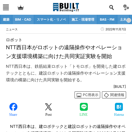
建築
BIM・CAD
スマート化・リノベ
施工・現場管理
BAS・FM
土木
ニュース
2022年11月7日
ロボット
NTT西日本がロボットの遠隔操作やオペレーショ
ン支援環境構築に向けた共同実証実験を開始
NTT西日本は、鉄筋結束ロボット「トモロボ」を開発した建ロボ
テックとともに、建設ロボットの遠隔操作やオペレーション支援
環境の構築に向けた共同実験を開始する。
[BUILT]
PC用表示
関連情報
Share
Post
LINE
Hatena
NTT西日本は、建ロボテックと建設ロボットの遠隔操作やオペ