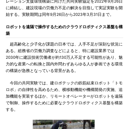
レーション支援環境構築に向けた共同実験協定を2022年9月26日
に締結し、建設現場の労働力不足の解決を目指して実証実験を開
始する。実験期間は同年9月26日から2023年3月31日まで。
ロボットを遠隔で操作するためのクラウドロボティクス基盤を構
築
超高齢化と少子化が課題の日本では、人手不足が深刻な状況に
ある。総務省の労働力調査などによると、特に建設業界では
2030年に建設技術労働者が約130万人不足する可能性があり、魅
力的な産業への転換と国内外問わずあらゆる人が参画できる環境
の構築が急務となっている背景がある。
今回の共同実験では、建ロボテックの鉄筋結束ロボット「トモ
ロボ」の自律性を高めるため、横移動機能や機構開発の実施、追
加機能を実装するほか、リモートオペレーターがロボットを遠隔
で制御、操作するために必要なクラウドロボティクス基盤を構築
する。