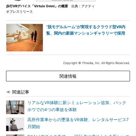
歩行VRデバイス「Virtuix Omni」の概要
出典：アクティ
オプレスリリース
“脱モデルルーム”が実現するクラウド型VR内
覧、関内の新築マンションギャラリーで採用
Copyright © ITmedia, Inc. All Rights Reserved.
関連情報
関連記事
リアルなVR体験に新シミュレーション追加、バック
ホウでの4つの事故を体験
高所作業車からの墜落をVR体験、レンタルサービス7
月開始