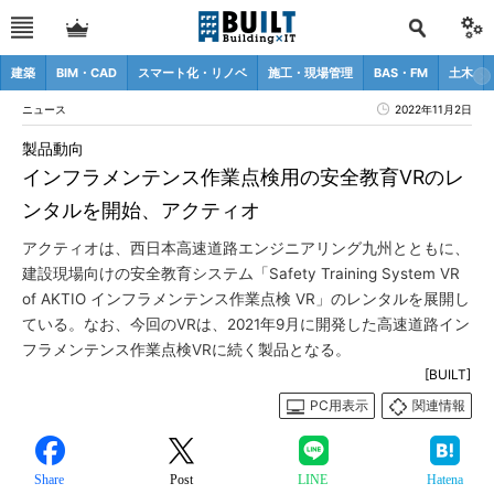
建築
BIM・CAD
スマート化・リノベ
施工・現場管理
BAS・FM
土木
ニュース
2022年11月2日
製品動向
インフラメンテンス作業点検用の安全教育VRのレ
ンタルを開始、アクティオ
アクティオは、西日本高速道路エンジニアリング九州とともに、
建設現場向けの安全教育システム「Safety Training System VR
of AKTIO インフラメンテンス作業点検 VR」のレンタルを展開し
ている。なお、今回のVRは、2021年9月に開発した高速道路イン
フラメンテンス作業点検VRに続く製品となる。
[BUILT]
PC用表示
関連情報
Share
Post
LINE
Hatena