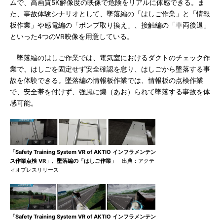
ムで、高画質5K解像度の映像で危険をリアルに体感できる。ま
た、事故体験シナリオとして、墜落編の「はしご作業」と「情報
板作業」や感電編の「ポンプ取り換え」、接触編の「車両後退」
といった4つのVR映像を用意している。
墜落編のはしご作業では、電気室におけるダクトのチェック作
業で、はしごを固定せず安全確認を怠り、はしごから墜落する事
故を体験できる。墜落編の情報板作業では、情報板の点検作業
で、安全帯を付けず、強風に煽（あお）られて墜落する事故を体
感可能。
「Safety Training System VR of AKTIO インフラメンテン
ス作業点検 VR」、墜落編の「はしご作業」
出典：アクテ
ィオプレスリリース
「Safety Training System VR of AKTIO インフラメンテン