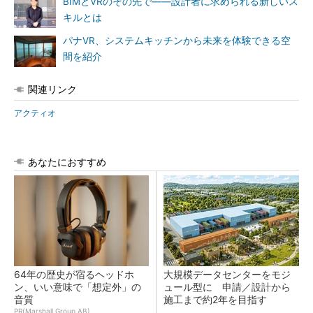
BIMとVRのその先で――設計者に求められる新しいス
キルとは
パナVR、システムキッチンから未来を体験できる空
間を紹介
関連リンク
アクティオ
あなたにおすすめ
64年の歴史が宿るヘッドホ
大規模データセンターをモジ
ン、いい意味で「想定外」の
ュール型に 申請／設計から
音質
施工まで約2年を目指す
PR(Marshall Group AB)