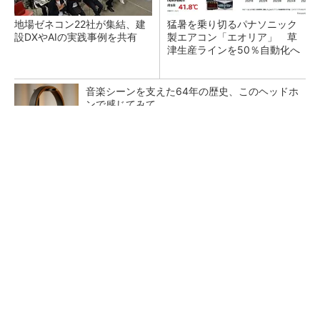
地場ゼネコン22社が集結、建
猛暑を乗り切るパナソニック
設DXやAIの実践事例を共有
製エアコン「エオリア」 草
津生産ラインを50％自動化へ
音楽シーンを支えた64年の歴史、このヘッドホ
ンで感じてみて
PR(Marshall Group AB)
熊本地震でドローン6社が災害支援、テラドロ
ーンやLiberawareらが出動
鹿島が演算工房を子会社化 山岳トンネル工事
の建設ICTを内製化