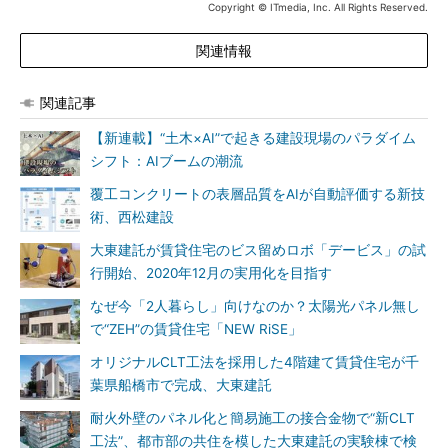
Copyright © ITmedia, Inc. All Rights Reserved.
関連情報
関連記事
【新連載】“土木×AI”で起きる建設現場のパラダイム
シフト：AIブームの潮流
覆工コンクリートの表層品質をAIが自動評価する新技
術、西松建設
大東建託が賃貸住宅のビス留めロボ「デービス」の試
行開始、2020年12月の実用化を目指す
なぜ今「2人暮らし」向けなのか？太陽光パネル無し
で“ZEH”の賃貸住宅「NEW RiSE」
オリジナルCLT工法を採用した4階建て賃貸住宅が千
葉県船橋市で完成、大東建託
耐火外壁のパネル化と簡易施工の接合金物で“新CLT
工法”、都市部の共住を模した大東建託の実験棟で検