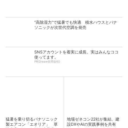
“高除湿力”で猛暑でも快適 積水ハウスとパナ
ソニックが次世代空調を発売
SNSアカウントを着実に成長。実はみんなココ
使ってます。
PR(Dreaw合同会社)
猛暑を乗り切るパナソニック
地場ゼネコン22社が集結、建
製エアコン「エオリア」 草
設DXやAIの実践事例を共有