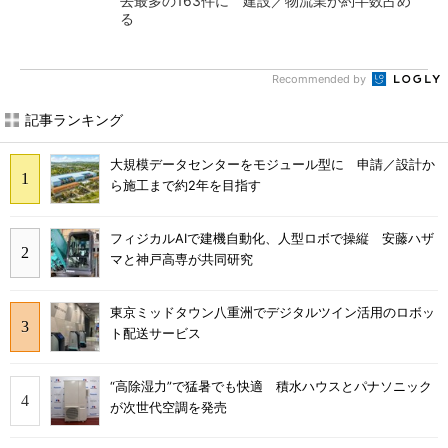
去最多の163件に 建設／物流業が約半数占め
る
Recommended by
記事ランキング
大規模データセンターをモジュール型に 申請／設計か
ら施工まで約2年を目指す
フィジカルAIで建機自動化、人型ロボで操縦 安藤ハザ
マと神戸高専が共同研究
東京ミッドタウン八重洲でデジタルツイン活用のロボッ
ト配送サービス
“高除湿力”で猛暑でも快適 積水ハウスとパナソニック
が次世代空調を発売