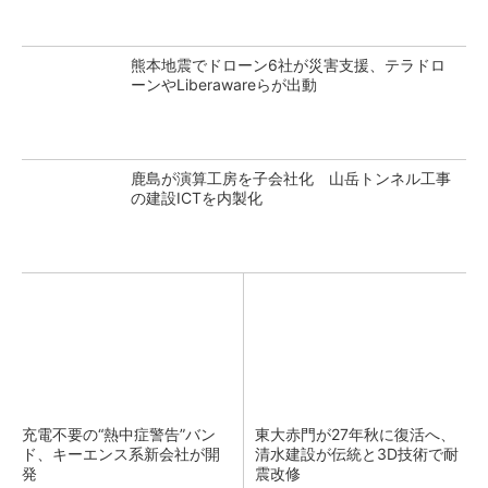
熊本地震でドローン6社が災害支援、テラドロ
ーンやLiberawareらが出動
鹿島が演算工房を子会社化 山岳トンネル工事
の建設ICTを内製化
充電不要の“熱中症警告”バン
東大赤門が27年秋に復活へ、
ド、キーエンス系新会社が開
清水建設が伝統と3D技術で耐
発
震改修