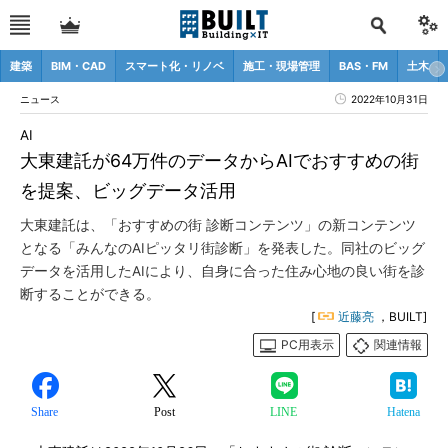
建築
BIM・CAD
スマート化・リノベ
施工・現場管理
BAS・FM
土木
ニュース
2022年10月31日
AI
大東建託が64万件のデータからAIでおすすめの街
を提案、ビッグデータ活用
大東建託は、「おすすめの街 診断コンテンツ」の新コンテンツ
となる「みんなのAIピッタリ街診断」を発表した。同社のビッグ
データを活用したAIにより、自身に合った住み心地の良い街を診
断することができる。
[
近藤亮
，BUILT]
PC用表示
関連情報
Share
Post
LINE
Hatena