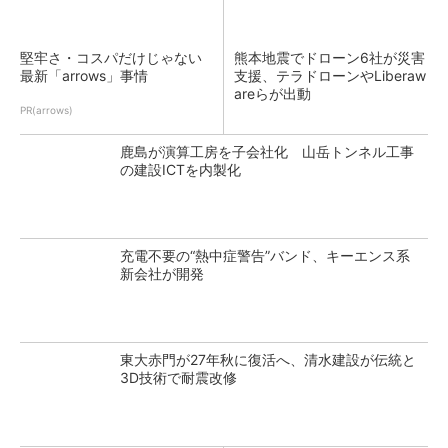
堅牢さ・コスパだけじゃない
熊本地震でドローン6社が災害
最新「arrows」事情
支援、テラドローンやLiberaw
areらが出動
PR(arrows)
鹿島が演算工房を子会社化 山岳トンネル工事
の建設ICTを内製化
充電不要の“熱中症警告”バンド、キーエンス系
新会社が開発
東大赤門が27年秋に復活へ、清水建設が伝統と
3D技術で耐震改修