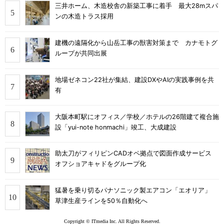
三井ホーム、木造校舎の新築工事に着手 最大28mスパ
ンの木造トラス採用
建機の遠隔化から山岳工事の獣害対策まで カナモトグ
ループが共同出展
地場ゼネコン22社が集結、建設DXやAIの実践事例を共
有
大阪本町駅にオフィス／学校／ホテルの26階建て複合施
設「yui-note honmachi」竣工、大成建設
助太刀がフィリピンCADオペ拠点で図面作成サービス
オフショアキャドをグループ化
猛暑を乗り切るパナソニック製エアコン「エオリア」
草津生産ラインを50％自動化へ
Copyright © ITmedia Inc. All Rights Reserved.