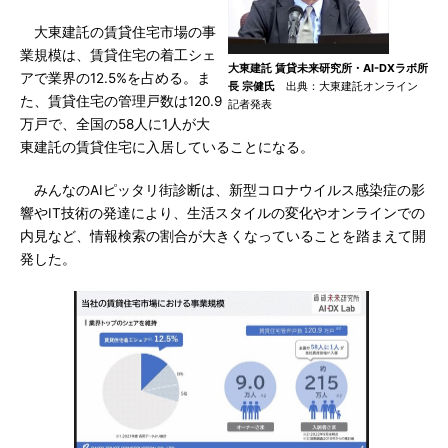
大東建託の賃貸住宅市場の事
業規模は、賃貸住宅の着工シェ
大東建託 賃貸未来研究所・AI-DXラボ所
アで業界の12.5%を占める。ま
長 宗健氏
出典：大東建託オンライン
た、賃貸住宅の管理戸数は120.9
記者発表
万戸で、全国の58人に1人が大
東建託の賃貸住宅に入居していることになる。
みんなのAIピッタリ街診断は、新型コロナウイルス感染症の影
響やIT技術の発達により、生活スタイルの変化やオンラインでの
内見など、情報検索の割合が大きくなっていることを踏まえて開
発した。