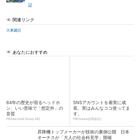
証
関連リンク
大東建託
あなたにおすすめ
64年の歴史が宿るヘッドホ
SNSアカウントを着実に成
ン、いい意味で「想定外」の
長。実はみんなココ使ってま
音質
す。
PR(Marshall Group AB)
PR(Dreaw合同会社)
昇降機トップメーカーが技術の裏側公開 日本
オーチスが「大人の社会科見学」開催