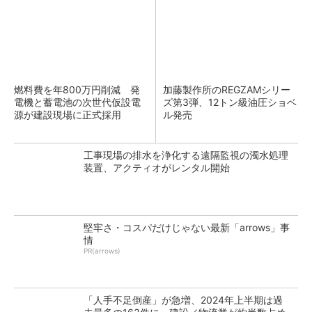
燃料費を年800万円削減 発
加藤製作所のREGZAMシリー
電機と蓄電池の次世代仮設電
ズ第3弾、12トン級油圧ショベ
源が建設現場に正式採用
ル発売
工事現場の排水を浄化する遠隔監視の濁水処理
装置、アクティオがレンタル開始
堅牢さ・コスパだけじゃない最新「arrows」事
情
PR(arrows)
「人手不足倒産」が急増、2024年上半期は過