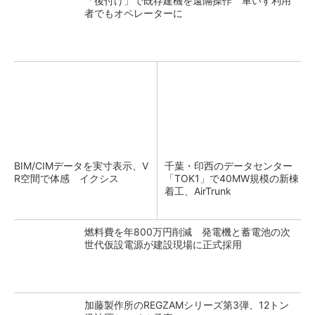
「後付け」で既存建機を遠隔操作 車いす利用
者でもオペレーターに
BIM/CIMデータを実寸表示、V
千葉・印西のデータセンター
R空間で体感 イクシス
「TOK1」で40MW規模の新棟
着工、AirTrunk
燃料費を年800万円削減 発電機と蓄電池の次
世代仮設電源が建設現場に正式採用
加藤製作所のREGZAMシリーズ第3弾、12トン