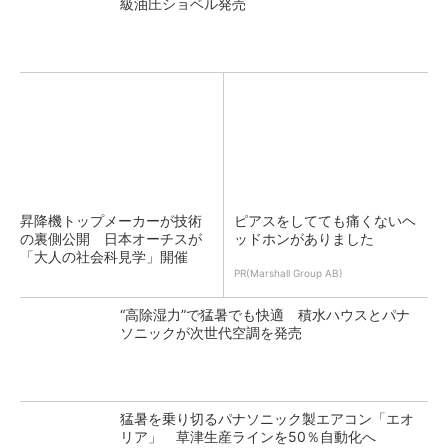
級油圧ショベル発売
昇降機トップメーカーが技術
ピアスをしてても痛くないヘ
の裏側公開 日本オーチスが
ッドホンがありました
「大人の社会科見学」開催
PR(Marshall Group AB)
“高除湿力”で猛暑でも快適 積水ハウスとパナ
ソニックが次世代空調を発売
猛暑を乗り切るパナソニック製エアコン「エオ
リア」 草津生産ラインを50％自動化へ