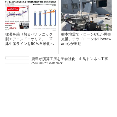
猛暑を乗り切るパナソニック
熊本地震でドローン6社が災害
製エアコン「エオリア」 草
支援、テラドローンやLiberaw
津生産ラインを50％自動化へ
areらが出動
鹿島が演算工房を子会社化 山岳トンネル工事
の建設ICTを内製化
充電不要の“熱中症警告”バンド、キーエンス系
新会社が開発
昇降機トップメーカーが技術の裏側公開 日本