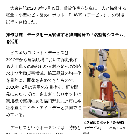
大東建託は2019年3月19日、賃貸住宅を対象に、人と協働する
軽量・小型のビス留めロボット「D-AVIS（デービス）」の現場
試行を開始した。
操作は施工データを一元管理する独自開発の「名監督システム」
を活用
ビス留めロボット・デービスは、
2017年から建築現場において深刻化す
る大工職人の高齢化や人材不足への対応
および労働災害撲滅、施工品質の均一化
を目的に、開発を進めてきたもので、
2020年12月の実用化を目指す。研究開
発にあたっては、さまざまなロボットの
実用機で実績のある福岡県北九州市に本
社を置くエイチ・アイ・デーと共同で進
めている。
ビス留めロボット「D-AVIS
デービスというネーミングは、特徴と
（デービス）」
出典：大東
建託