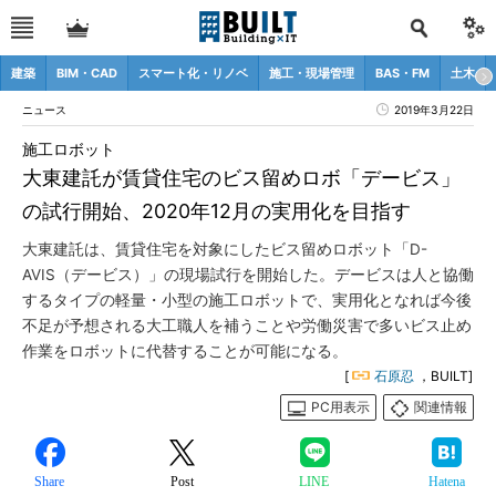
建築
BIM・CAD
スマート化・リノベ
施工・現場管理
BAS・FM
土木
ニュース
2019年3月22日
施工ロボット
大東建託が賃貸住宅のビス留めロボ「デービス」
の試行開始、2020年12月の実用化を目指す
大東建託は、賃貸住宅を対象にしたビス留めロボット「D-
AVIS（デービス）」の現場試行を開始した。デービスは人と協働
するタイプの軽量・小型の施工ロボットで、実用化となれば今後
不足が予想される大工職人を補うことや労働災害で多いビス止め
作業をロボットに代替することが可能になる。
[
石原忍
，BUILT]
PC用表示
関連情報
Share
Post
LINE
Hatena