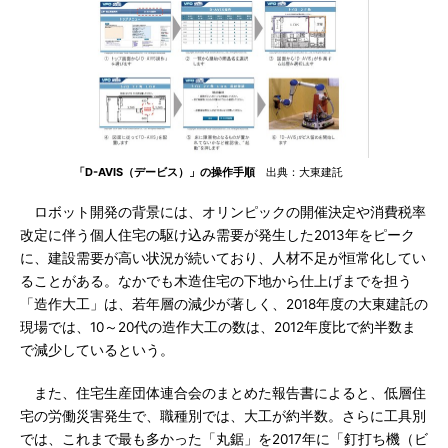
「D-AVIS（デービス）」の操作手順
出典：大東建託
ロボット開発の背景には、オリンピックの開催決定や消費税率
改定に伴う個人住宅の駆け込み需要が発生した2013年をピーク
に、建設需要が高い状況が続いており、人材不足が恒常化してい
ることがある。なかでも木造住宅の下地から仕上げまでを担う
「造作大工」は、若年層の減少が著しく、2018年度の大東建託の
現場では、10～20代の造作大工の数は、2012年度比で約半数ま
で減少しているという。
また、住宅生産団体連合会のまとめた報告書によると、低層住
宅の労働災害発生で、職種別では、大工が約半数。さらに工具別
では、これまで最も多かった「丸鋸」を2017年に「釘打ち機（ビ