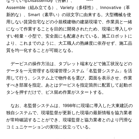
なっているDisassembly（分解）、
Assemble（組み立てる）、Variety（多様性）、Innovative（革
新的な）、Smart（素早い）の頭文字に由来する。大型機械を使
用しない賃貸住宅などの小規模建物の建築現場で、作業員と一緒
になって作業することを目的に開発されたため、現場に導入しや
すい軽量・小型で、安全面にも配慮されている。施工ロボットに
より、これまでのように、大工職人の熟練度に依存せず、施工品
質を均一化することが可能となる。
デービスの操作方法は、タブレット端末などで施工状況などの
データを一元管理する現場管理システム「名監督システム」を活
用して行う。システム上で物件名を選び、図面を表示させ、作業
すべき部屋を指定。あとはデービスを指定箇所に配置して起動ボ
タンを押すだけで、ビス留め作業がスタートする。
なお、名監督システムは、1998年に現場に導入した大東建託の
独自システムで、現場監督が更新した現場の最新情報を協力業者
が常時確認することができ、現場監督と協力業者とのより円滑な
コミュニケーションの実現に役立っている。