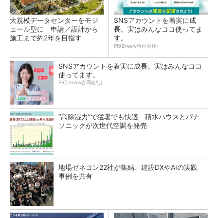
大規模データセンターをモジ
SNSアカウントを着実に成
ュール型に 申請／設計から
長。実はみんなココ使ってま
施工まで約2年を目指す
す。
PR(Dreaw合同会社)
SNSアカウントを着実に成長。実はみんなココ
使ってます。
PR(Dreaw合同会社)
“高除湿力”で猛暑でも快適 積水ハウスとパナ
ソニックが次世代空調を発売
地場ゼネコン22社が集結、建設DXやAIの実践
事例を共有