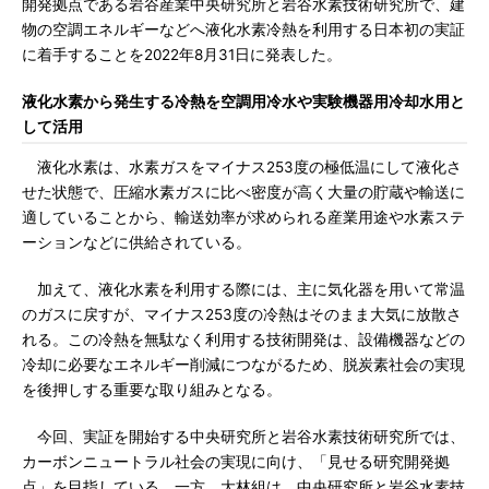
開発拠点である岩谷産業中央研究所と岩谷水素技術研究所で、建
物の空調エネルギーなどへ液化水素冷熱を利用する日本初の実証
に着手することを2022年8月31日に発表した。
液化水素から発生する冷熱を空調用冷水や実験機器用冷却水用と
して活用
液化水素は、水素ガスをマイナス253度の極低温にして液化さ
せた状態で、圧縮水素ガスに比べ密度が高く大量の貯蔵や輸送に
適していることから、輸送効率が求められる産業用途や水素ステ
ーションなどに供給されている。
加えて、液化水素を利用する際には、主に気化器を用いて常温
のガスに戻すが、マイナス253度の冷熱はそのまま大気に放散さ
れる。この冷熱を無駄なく利用する技術開発は、設備機器などの
冷却に必要なエネルギー削減につながるため、脱炭素社会の実現
を後押しする重要な取り組みとなる。
今回、実証を開始する中央研究所と岩谷水素技術研究所では、
カーボンニュートラル社会の実現に向け、「見せる研究開発拠
点」を目指している。一方、大林組は、中央研究所と岩谷水素技