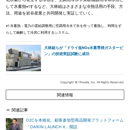
して氷蓄熱
するなど、大林組はさまざまな冷熱活用の手段、方
※1
法、用途を岩谷産業と共同開発し実証していく。
※1 氷蓄熱：電力の需給調整用に空調用冷水で氷を作って蓄熱し、時間をず
らして融解して冷房に利用するシステム。
大林組らが「ドライ低NOx水素専焼ガスタービ
ン」の技術実証試験に成功
Copyright © ITmedia, Inc. All Rights Reserved.
関連情報
関連記事
D2Cを本格化、顧客参加型商品開発プラットフォーム
「DAIKIN LAUNCH X」開設