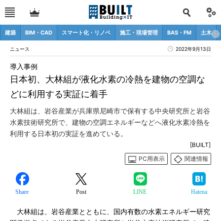
建築
BIM・CAD
スマート化・リノベ
施工・現場管理
BAS・FM
土木
ニュース
2022年9月13日
導入事例
日本初、大林組が液化水素の冷熱を建物の空調な
どに利用する実証に着手
大林組は、岩谷産業が兵庫県尼崎市で保有する中央研究所と岩谷
水素技術研究所で、建物の空調エネルギーなどへ液化水素冷熱を
利用する日本初の実証を進めている。
[BUILT]
PC用表示
関連情報
Share
Post
LINE
Hatena
大林組は、岩谷産業とともに、国内有数の水素エネルギー研究