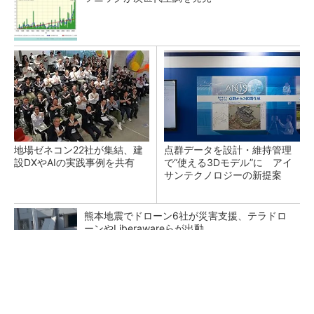
地場ゼネコン22社が集結、建
点群データを設計・維持管理
設DXやAIの実践事例を共有
で“使える3Dモデル”に アイ
サンテクノロジーの新提案
熊本地震でドローン6社が災害支援、テラドロ
ーンやLiberawareらが出動
鹿島が演算工房を子会社化 山岳トンネル工事
の建設ICTを内製化