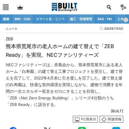
建築
BIM・CAD
スマート化・リノベ
施工・現場管理
BAS・FM
土木
ニュース
2022年7月5日
ZEB
熊本県荒尾市の老人ホームの建て替えで「ZEB
Ready」を実現、NECファシリティーズ
NECファシリティーズは、杏風会から、熊本県荒尾市にある老人
ホーム「白寿園」の建て替え工事プロジェクトを受注し、建て替
えを完了して、2022年4月末に引き渡しを完了した。建て替え後
の白寿園は、快適な室内環境を実現しながら、建物で消費する年
間の一次エネルギー収支をゼロにすることを目指し、
「ZEB（Net Zero Energy Building）」シリーズ4分類のうち
「ZEB Ready」に該当する。
[BUILT]
PC用表示
関連情報