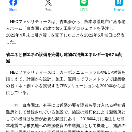
Share
Post
LINE
Hatena
NECファシリティーズは、杏風会から、熊本県荒尾市にある老
人ホーム「白寿園」の建て替え工事プロジェクトを受注し、
2022年4月末に引き渡しを完了したことを2022年5月16日に発表
した。
省エネと創エネの設備を完備し建物の消費エネルギーを67％削
減
NECファシリティーズは、カーボンニュートラルやBCP対策を
踏まえて、計画から設計、施工、運用までワンストップで建築物
の省エネ・創エネを実現するZEBソリューションを2019年から提
供している。
一方、白寿園は、有事には近隣の要介護者も受け入れる福祉避
難所として登録されている施設で、施設の老朽化により避難所と
しての機能は改善が必要な状態にあり、2016年4月に発生した熊
本地震では被災地への救援物資の中継拠点として機能し、施設の