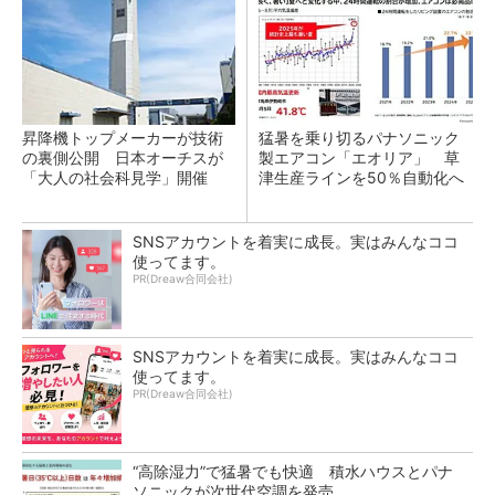
昇降機トップメーカーが技術
猛暑を乗り切るパナソニック
の裏側公開 日本オーチスが
製エアコン「エオリア」 草
「大人の社会科見学」開催
津生産ラインを50％自動化へ
SNSアカウントを着実に成長。実はみんなココ
使ってます。
PR(Dreaw合同会社)
SNSアカウントを着実に成長。実はみんなココ
使ってます。
PR(Dreaw合同会社)
“高除湿力”で猛暑でも快適 積水ハウスとパナ
ソニックが次世代空調を発売