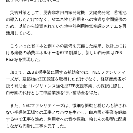
ECファシリティーズプレスリリース
災害対策として、災害非常用自家発電機、太陽光発電、蓄電池
の導入しただけでなく、省エネ性と利用者への快適な空間提供の
ため、以前から設置されていた地中熱利用換気空調システムを再
活用している。
こういった省エネと創エネの設備を完備した結果、設計上にお
ける建物の消費エネルギーを67％削減し、新しい白寿園はZEB
Readyを実現した。
加えて、ZEB支援事業に関する補助金では、NECファシリティ
ーズが、建築物のZEB認証を取得しただけでなく、経済産業省が
扱う補助金「レジリエンス強化型ZEB支援事業」の採択に際し、
白寿園の代行として申請業務を行い補助金を得た。
また、NECファシリティーズは、微細な振動と粉じんも許され
ない半導体工場での工事ノウハウを生かし、白寿園が事業を継続
する中で工事を進め、利用者への音や振動、粉じんの影響に配慮
しながら円滑に工事を完了した。