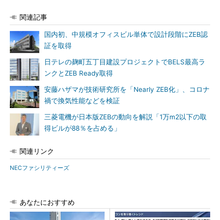
関連記事
国内初、中規模オフィスビル単体で設計段階にZEB認
証を取得
日テレの麹町五丁目建設プロジェクトでBELS最高ラ
ンクとZEB Ready取得
安藤ハザマが技術研究所を「Nearly ZEB化」、コロナ
禍で換気性能などを検証
三菱電機が日本版ZEBの動向を解説「1万m2以下の取
得ビルが88％を占める」
関連リンク
NECファシリティーズ
あなたにおすすめ