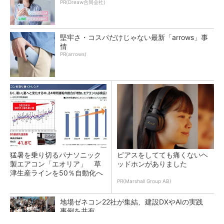
PR(Dreaw合同会社)
堅牢さ・コスパだけじゃない最新「arrows」事
情
PR(arrows)
猛暑を乗り切るパナソニック
ピアスをしてても痛くないヘ
製エアコン「エオリア」 草
ッドホンがありました
津生産ラインを50％自動化へ
PR(Marshall Group AB)
地場ゼネコン22社が集結、建設DXやAIの実践
事例を共有