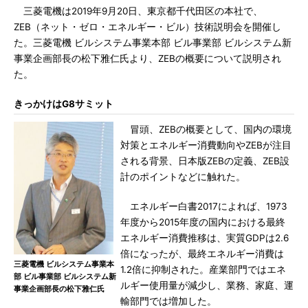
三菱電機は2019年9月20日、東京都千代田区の本社で、
ZEB（ネット・ゼロ・エネルギー・ビル）技術説明会を開催し
た。三菱電機 ビルシステム事業本部 ビル事業部 ビルシステム新
事業企画部長の松下雅仁氏より、ZEBの概要について説明され
た。
きっかけはG8サミット
冒頭、ZEBの概要として、国内の環境
対策とエネルギー消費動向やZEBが注目
される背景、日本版ZEBの定義、ZEB設
計のポイントなどに触れた。
エネルギー白書2017によれば、1973
年度から2015年度の国内における最終
エネルギー消費推移は、実質GDPは2.6
倍になったが、最終エネルギー消費は
三菱電機 ビルシステム事業本
1.2倍に抑制された。産業部門ではエネ
部 ビル事業部 ビルシステム新
ルギー使用量が減少し、業務、家庭、運
事業企画部長の松下雅仁氏
輸部門では増加した。