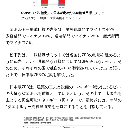
COP21（パリ協定）で日本が定めたCO2削減目標
（クリッ
クで拡大） 出典：環境共創イニシアチブ
エネルギー削減目標の内訳は、業務他部門でマイナス40％、
家庭部門でマイナス39％、運輸部門でマイナス28％、産業部門
でマイナス7％。
松下氏は、「洞爺湖サミットでは各国にZEBの対応を進めるよ
うに勧告したが、具体的な仕様については決められなかった。そ
のため、それぞれの国で独自のZEBが構築されていった」と語っ
た上で、日本版ZEBの定義を解説した。
日本版ZEBは、建築の工夫と設備のエネルギー減少によるビル
の大幅な省エネ化を前提としているという。その上で、太陽光を
主とする再生可能エネルギー（再エネ）で、最終的には、年間の
1次エネルギー消費量収支をゼロにすることを目指している。