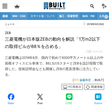
建築
BIM・CAD
スマート化・リノベ
施工・現場管理
BAS・FM
土木
ニュース
2019年9月26日
ZEB
三菱電機が日本版ZEBの動向を解説「1万m2以下
の取得ビルが88％を占める」
（1/2 ページ）
三菱電機は2019年8月、国内で初めて6000平方メートル以上の中
規模オフィスビル単体で、BELSの5スターとZEBを設計段階で取
得した。技術説明会なども開催しZEBの普及啓発に注力してい
る。
[
遠藤和宏
，BUILT]
PC用表示
関連情報
Share
Post
LINE
Hatena