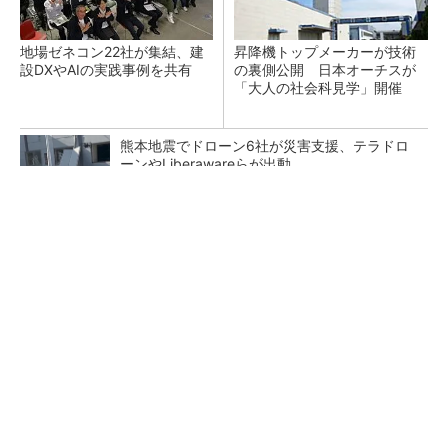
地場ゼネコン22社が集結、建
昇降機トップメーカーが技術
設DXやAIの実践事例を共有
の裏側公開 日本オーチスが
「大人の社会科見学」開催
熊本地震でドローン6社が災害支援、テラドロ
ーンやLiberawareらが出動
点群データを設計・維持管理で“使える3Dモデ
ル”に アイサンテクノロジーの新提案
鹿島が演算工房を子会社化 山岳トンネル工事
の建設ICTを内製化