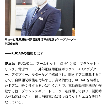
リョービ 建築用品本部 営業部 営業推進課 グループリーダー
伊豆俊介氏
――RUCADの機能とは？
伊豆氏
RUCADは、アームセット、取り付け板、ブラケット・
リンク、電源コード、外部配線用配線ボックス、ACアダプタ
ー、アダプターホルダーなどで構成され、開きドアに搭載するこ
とで、自動開閉機能を付与する。具体的には、RUCADを装着し
たドアは、軽く押すあるいは引くことで、電動自動開閉機能が作
動する他、ブラシレスギアードモーターを採用しており、開閉時
の作動音は小さく、最大消費電力は15キロワットとエコな設計と
なっている。