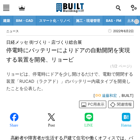
建築
BIM・CAD
スマート化・リノベ
施工・現場管理
BAS・FM
土木
ニュース
2022年6月2日
日経メッセ 街づくり・店づくり総合展
停電時にバッテリーによりドアの自動開閉を実現
する装置を開発、リョービ
（1/2 ページ）
リョービは、停電時にドアを少し開けるだけで、電動で開閉する
装置「RUCAD（ラクアド）」のバッテリー内蔵タイプを開発し
たことを公表した。
[
遠藤和宏
，BUILT]
PC用表示
関連情報
Share
Post
LINE
Hatena
高齢者や障害者が生活する戸建て住宅や働くオフィスでは、バ