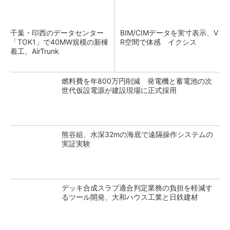
千葉・印西のデータセンター
BIM/CIMデータを実寸表示、V
「TOK1」で40MW規模の新棟
R空間で体感 イクシス
着工、AirTrunk
燃料費を年800万円削減 発電機と蓄電池の次
世代仮設電源が建設現場に正式採用
熊谷組、水深32mの海底で遠隔操作システムの
実証実験
デッキ合成スラブ適合判定業務の負担を軽減す
るツール開発、大和ハウス工業と日鉄建材