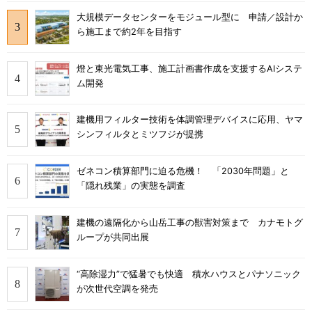
大規模データセンターをモジュール型に 申請／設計か
ら施工まで約2年を目指す
燈と東光電気工事、施工計画書作成を支援するAIシステ
ム開発
建機用フィルター技術を体調管理デバイスに応用、ヤマ
シンフィルタとミツフジが提携
ゼネコン積算部門に迫る危機！ 「2030年問題」と
「隠れ残業」の実態を調査
建機の遠隔化から山岳工事の獣害対策まで カナモトグ
ループが共同出展
“高除湿力”で猛暑でも快適 積水ハウスとパナソニック
が次世代空調を発売