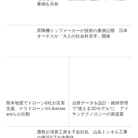
事例を共有
昇降機トップメーカーが技術の裏側公開 日本
オーチスが「大人の社会科見学」開催
熊本地震でドローン6社が災害
点群データを設計・維持管理
支援、テラドローンやLiberaw
で“使える3Dモデル”に アイ
areらが出動
サンテクノロジーの新提案
鹿島が演算工房を子会社化 山岳トンネル工事
の建設ICTを内製化