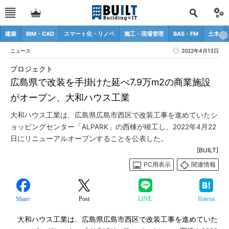
建築
BIM・CAD
スマート化・リノベ
施工・現場管理
BAS・FM
土木
ニュース
2022年4月13日
プロジェクト
広島県で改装を手掛けた延べ7.9万m2の商業施設
がオープン、大和ハウス工業
大和ハウス工業は、広島県広島市西区で改装工事を進めていたシ
ョッピングセンター「ALPARK」の西棟が竣工し、2022年4月22
日にリニューアルオープンすることを公表した。
[BUILT]
PC用表示
関連情報
Share
Post
LINE
Hatena
大和ハウス工業は、広島県広島市西区で改装工事を進めていた