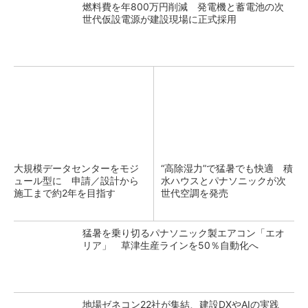
燃料費を年800万円削減 発電機と蓄電池の次
世代仮設電源が建設現場に正式採用
大規模データセンターをモジ
“高除湿力”で猛暑でも快適 積
ュール型に 申請／設計から
水ハウスとパナソニックが次
施工まで約2年を目指す
世代空調を発売
猛暑を乗り切るパナソニック製エアコン「エオ
リア」 草津生産ラインを50％自動化へ
地場ゼネコン22社が集結、建設DXやAIの実践