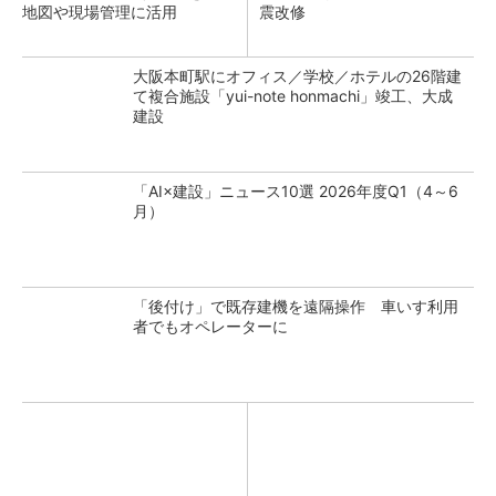
地図や現場管理に活用
震改修
大阪本町駅にオフィス／学校／ホテルの26階建
て複合施設「yui-note honmachi」竣工、大成
建設
「AI×建設」ニュース10選 2026年度Q1（4～6
月）
「後付け」で既存建機を遠隔操作 車いす利用
者でもオペレーターに