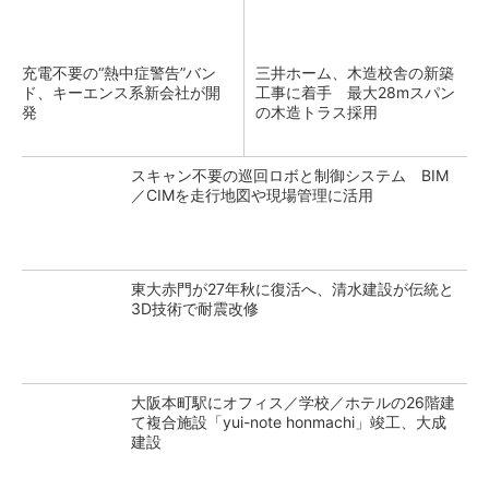
充電不要の“熱中症警告”バン
三井ホーム、木造校舎の新築
ド、キーエンス系新会社が開
工事に着手 最大28mスパン
発
の木造トラス採用
スキャン不要の巡回ロボと制御システム BIM
／CIMを走行地図や現場管理に活用
東大赤門が27年秋に復活へ、清水建設が伝統と
3D技術で耐震改修
大阪本町駅にオフィス／学校／ホテルの26階建
て複合施設「yui-note honmachi」竣工、大成
建設