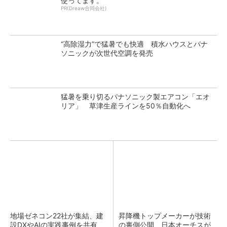
使ってます。
PR(Dreaw合同会社)
“高除湿力”で猛暑でも快適 積水ハウスとパナ
ソニックが次世代空調を発売
猛暑を乗り切るパナソニック製エアコン「エオ
リア」 草津生産ラインを50％自動化へ
地場ゼネコン22社が集結、建
昇降機トップメーカーが技術
設DXやAIの実践事例を共有
の裏側公開 日本オーチスが