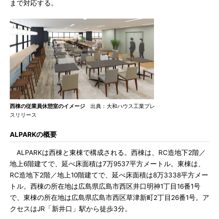
まで対応する。
西棟の従業員休憩室のイメージ
出典：大和ハウス工業プレ
スリリース
ALPARKの概要
ALPARKは西棟と東棟で構成される。西棟は、RC造地下2階／
地上6階建てで、延べ床面積は7万9537平方メートル。東棟は、
RC造地下2階／地上10階建てで、延べ床面積は8万3338平方メー
トル。西棟の所在地は広島県広島市西区井口明神1丁目16番1号
で、東棟の所在地は広島県広島市西区草津新町2丁目26番1号。ア
クセスはJR「新井口」駅から徒歩3分。