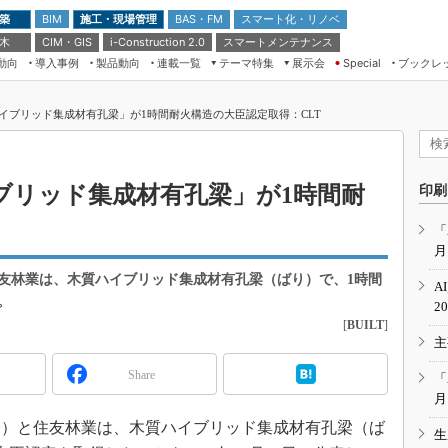
 築
施工・現場管理
BAS・FM
スマート化・リノベ
BIM
 木
CIM・GIS
スマートメンテナンス
i-Construction 2.0
動向
導入事例
製品動向
連載一覧
テーマ特集
展示会
ブックレ
Special
建設Tech NEXT BREAK
メンテナンス・レジリエンス
TOKYO2026
イブリッド集成材有孔梁」が1時間耐火構造の大臣認定取得：CLT
ドローンがもたらす建設業界の“ゲー
第8回 国際 建設・測量展
ムチェンジ” Ver.2.0
（CSPI2026）
脱3Kから新3Kへ導く建設×IT
第10回 JAPAN BUILD TOKYO－建
ブリッド集成材有孔梁」が1時間耐
印刷
築・土木・不動産の先端技術展－
“Society5.0”時代のスマートビル
Japan Drone 2023
VR／ARが描くモノづくりのミライ
「
月
メンテナンス・レジリエンスOSAKA
2020
友林業は、木質ハイブリッド集成材有孔梁（ばり）で、1時間
A
日本 ものづくりワールド 2020
。
2
[
BUILT
]
メンテナンス・レジリエンスTOKYO
主
2019
IGAS2018
Share
「
月
）と住友林業は、木質ハイブリッド集成材有孔梁（ば
生