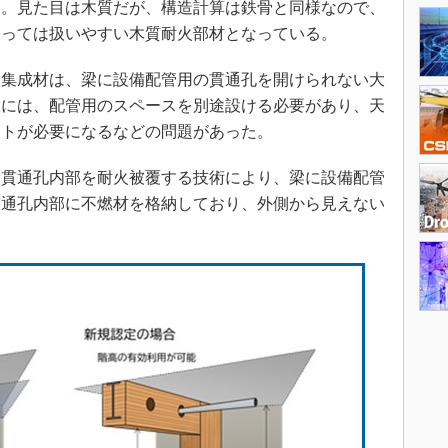
た。見た目は木質だが、構造計算は鉄骨と同様なので、
とっては扱いやすい木質耐火部材となっている。
集成材は、梁に設備配管用の貫通孔を開けられない大
置には、配管用のスペースを別途設ける必要があり、天
ストが必要になるなどの問題があった。
貫通孔内部を耐火被覆する技術により、梁に設備配管
貫通孔内部に不燃材を格納しており、外側から見えない