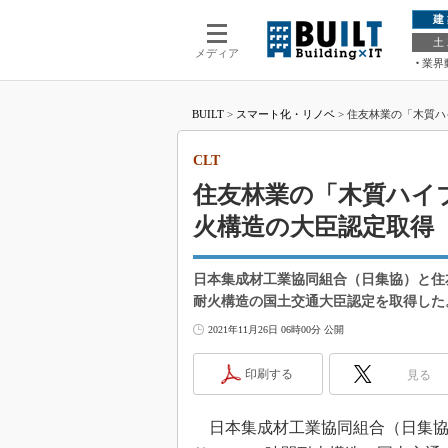
建
土
メディア
業界
BUILT
>
スマート化・リノベ
>
住友林業の「木質ハ
CLT
住友林業の「木質ハイ
火構造の大臣認定取得
日本集成材工業協同組合（日集協）と住
耐火構造の国土交通大臣認定を取得した
2021年11月26日 06時00分 公開
印刷する
見る
日本集成材工業協同組合（日集協