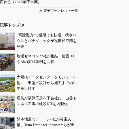
変わる（2025年下半期）
≫ 電子ブックレット一覧
記事トップ10
“高除湿力”で猛暑でも快適 積水ハ
ウスとパナソニックが次世代空調を
発売
地場ゼネコン22社が集結、建設DX
やAIの実践事例を共有
大規模データセンターをモジュール
型に 申請／設計から施工まで約2
年を目指す
鹿島が演算工房を子会社に 山岳ト
ンネル工事の建設ICTを内製化
熊本地震でドローン6社が災害支
援、Terra DroneやLiberawareらが出