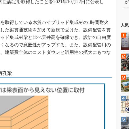
臣認定を取得したことを2021年10月22日に公表し
が
を取得している木質ハイブリッド集成材の1時間耐火
人気
発した梁貫通技術を加えて新規で受けた。設備配管を貫
リッド集成材梁と比べ天井高を確保でき、設計の自由度
なくなるので意匠性がアップする。また、設備配管用の
り、建築費全体のコストダウンと汎用性の拡大にもつな
有孔梁