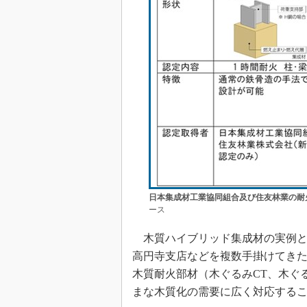
日本集成材工業協同組合及び住友林業の耐
ース
木質ハイブリッド集成材の実例と
高円寺支店などを複数手掛けてき
木質耐火部材（木ぐるみCT、木ぐ
まな木質化の需要に広く対応する