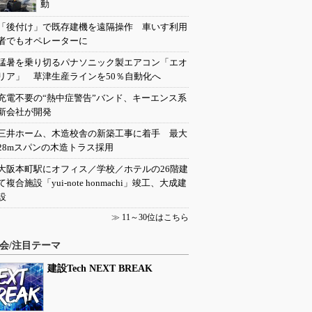
動
「後付け」で既存建機を遠隔操作 車いす利用
者でもオペレーターに
猛暑を乗り切るパナソニック製エアコン「エオ
リア」 草津生産ラインを50％自動化へ
充電不要の“熱中症警告”バンド、キーエンス系
新会社が開発
三井ホーム、木造校舎の新築工事に着手 最大
28mスパンの木造トラス採用
大阪本町駅にオフィス／学校／ホテルの26階建
て複合施設「yui-note honmachi」竣工、大成建
設
≫
11～30位はこちら
会/注目テーマ
建設Tech NEXT BREAK