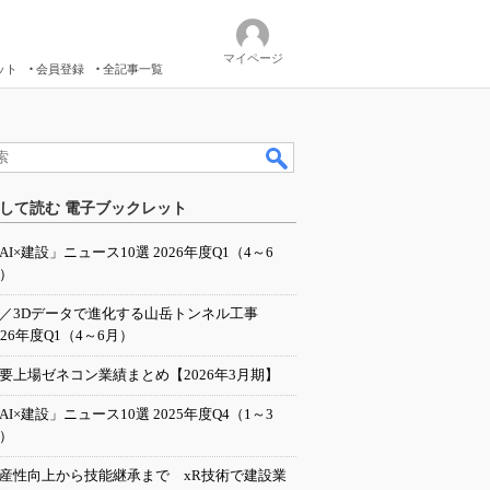
マイページ
ット
会員登録
全記事一覧
して読む 電子ブックレット
AI×建設」ニュース10選 2026年度Q1（4～6
）
I／3Dデータで進化する山岳トンネル工事
026年度Q1（4～6月）
要上場ゼネコン業績まとめ【2026年3月期】
AI×建設」ニュース10選 2025年度Q4（1～3
）
産性向上から技能継承まで xR技術で建設業