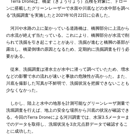
Terra Droneは、橋梁（きょうりょう）点検を対象に、ドロー
ンに搭載したグリーンレーザーで水面や川底などの水中部を調べ
る“洗掘調査”を実施したと2021年10月22日に公表した。
河川や水路の上に架かっている道路橋は、橋脚部分に上流から
の水流が絶えず当たっている。これにより、橋脚部分が水流で削
られて洗掘を引き起こすことがあり、洗掘が進むと橋脚の基部が
露出し、橋梁倒壊の原因となるため、定期的に洗掘調査を行う必
要がある。
従来、洗掘調査は潜水士が水中に潜って調べていたため、増水
などの影響で水の流れが速いと事故の危険性が高かった。また、
川底を撮影した写真が不鮮明で、洗掘状況を把握できないことも
少なくなかった。
しかし、陸上と水中の地形を計測可能なグリーンレーザ測量で
洗堀調査を行えば、地上の安全な場所から川底の状況が確認でき
る。今回のTerra Droneによる河川調査では、水深3.5メーターま
でのデータを取得し、洗堀状況を3次元点群データで確認するこ
とに成功した。