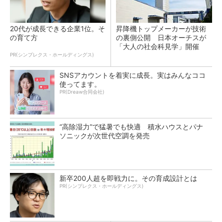
20代が成長できる企業1位。そ
昇降機トップメーカーが技術
の育て方
の裏側公開 日本オーチスが
「大人の社会科見学」開催
PR(シンプレクス・ホールディングス)
SNSアカウントを着実に成長。実はみんなココ
使ってます。
PR(Dreaw合同会社)
“高除湿力”で猛暑でも快適 積水ハウスとパナ
ソニックが次世代空調を発売
新卒200人超を即戦力に。その育成設計とは
PR(シンプレクス・ホールディングス)