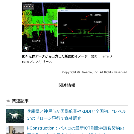
図4 点群データから出力した断面図イメージ
出典：Terra D
roneプレスリリース
Copyright © ITmedia, Inc. All Rights Reserved.
関連情報
関連記事
兵庫県と神戸市が国際航業やKDDIと全国初、“レベル
3”のドローン飛行で森林調査
i-Construction：パスコの最新ICT測量や請負契約の