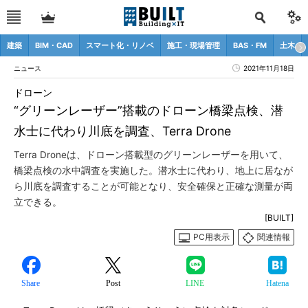
建築
BIM・CAD
スマート化・リノベ
施工・現場管理
BAS・FM
土木
ニュース
2021年11月18日
ドローン
“グリーンレーザー”搭載のドローン橋梁点検、潜
水士に代わり川底を調査、Terra Drone
Terra Droneは、ドローン搭載型のグリーンレーザーを用いて、
橋梁点検の水中調査を実施した。潜水士に代わり、地上に居なが
ら川底を調査することが可能となり、安全確保と正確な測量が両
立できる。
[BUILT]
PC用表示
関連情報
Share
Post
LINE
Hatena