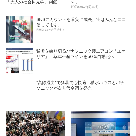
「大人の社会科見学」開催
す。
PR(Dreaw合同会社)
SNSアカウントを着実に成長。実はみんなココ
使ってます。
PR(Dreaw合同会社)
猛暑を乗り切るパナソニック製エアコン「エオ
リア」 草津生産ラインを50％自動化へ
“高除湿力”で猛暑でも快適 積水ハウスとパナ
ソニックが次世代空調を発売