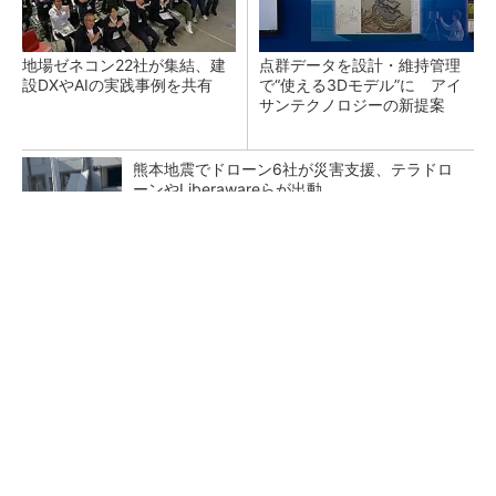
地場ゼネコン22社が集結、建
点群データを設計・維持管理
設DXやAIの実践事例を共有
で“使える3Dモデル”に アイ
サンテクノロジーの新提案
熊本地震でドローン6社が災害支援、テラドロ
ーンやLiberawareらが出動
鹿島が演算工房を子会社化 山岳トンネル工事
の建設ICTを内製化
大規模データセンターをモジュール型に 申請
／設計から施工まで約2年を目指す