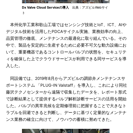
Dx Valve Cloud Serviceの導入
出典：アズビルWebサイ
ト
本州化学工業和歌山工場ではセンシング技術とIoT、ICT、AIや
デジタル技術を活用したPDCAサイクル実施、業務効率の向上、
品質管理の徹底、メンテナンスの最適化に取り組んでいる。その
中で、製品を安定的に生産するために必要不可欠な動力設備にお
いて、重要機器であるコントロールバルブの状態を、セキュリテ
ィを確保した上でクラウドサービスが利用できる同サービスを導
入した。
同設備では、2019年8月からアズビルの調節弁メンテナンスサ
ポートシステム 「PLUG-IN Valstaff」を導入し、これにより同社
藤沢テクノセンターから遠隔で収集したデータを、レポート形式
で診断結果として提供するバルブ解析診断サービスの活用を開始
した。バルブの異常兆候を定期修理前に把握することで大きなト
ラブルを回避できると判断し、データに基づく定量的なメンテナ
ンス業務の確立に向けて、ノウハウの蓄積に努めてきた。