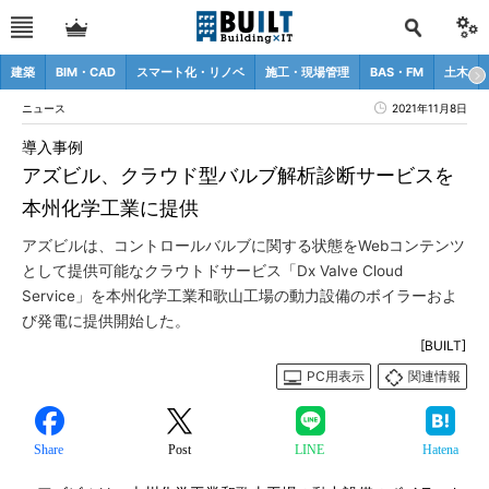
建築
BIM・CAD
スマート化・リノベ
施工・現場管理
BAS・FM
土木
ニュース
2021年11月8日
導入事例
アズビル、クラウド型バルブ解析診断サービスを
本州化学工業に提供
アズビルは、コントロールバルブに関する状態をWebコンテンツ
として提供可能なクラウトドサービス「Dx Valve Cloud
Service」を本州化学工業和歌山工場の動力設備のボイラーおよ
び発電に提供開始した。
[BUILT]
PC用表示
関連情報
Share
Post
LINE
Hatena