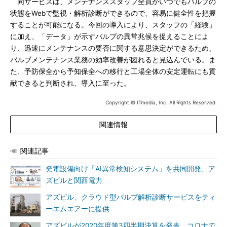
同サービスは、メンテナンススタッフ全員がいつでもバルブの
状態をWebで監視・解析診断ができるので、容易に健全性を把握
することが可能になる。今回の導入により、スタッフの「経験」
に加え、「データ」が示すバルブの異常兆候を捉えることによ
り、迅速にメンテナンスの要否に関する意思決定ができるため、
バルブメンテナンス業務の効率改善が図れると見込んでいる。ま
た、予防保全から予知保全への移行と工場全体の安定運転にも貢
献できると判断され、導入に至った。
Copyright © ITmedia, Inc. All Rights Reserved.
関連情報
関連記事
発電設備向け「AI異常検知システム」を共同開発、ア
ズビルと関西電力
アズビル、クラウド型バルブ解析診断サービスをティ
ーエムエアーに提供
アズビルが2020年度第3四半期決算を発表、コロナで