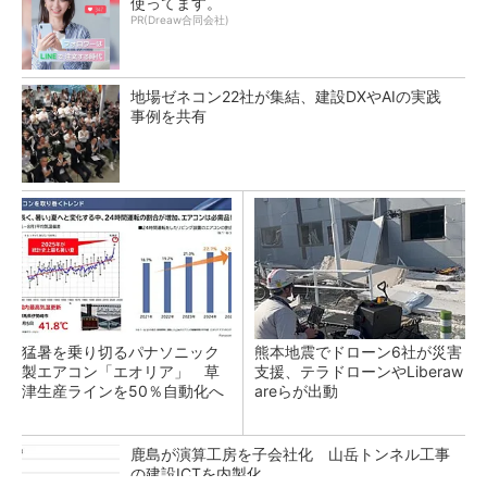
使ってます。
PR(Dreaw合同会社)
地場ゼネコン22社が集結、建設DXやAIの実践
事例を共有
猛暑を乗り切るパナソニック
熊本地震でドローン6社が災害
製エアコン「エオリア」 草
支援、テラドローンやLiberaw
津生産ラインを50％自動化へ
areらが出動
鹿島が演算工房を子会社化 山岳トンネル工事
の建設ICTを内製化