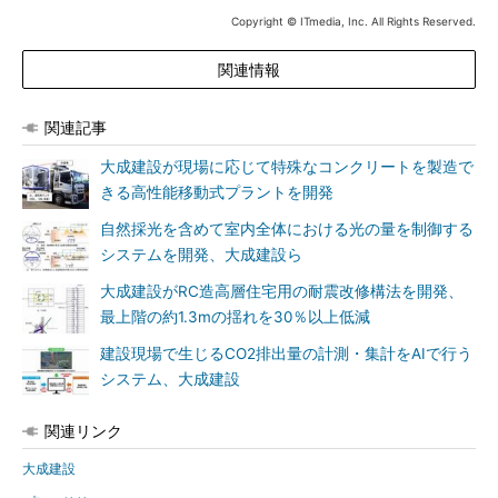
Copyright © ITmedia, Inc. All Rights Reserved.
関連情報
関連記事
大成建設が現場に応じて特殊なコンクリートを製造で
きる高性能移動式プラントを開発
自然採光を含めて室内全体における光の量を制御する
システムを開発、大成建設ら
大成建設がRC造高層住宅用の耐震改修構法を開発、
最上階の約1.3mの揺れを30％以上低減
建設現場で生じるCO2排出量の計測・集計をAIで行う
システム、大成建設
関連リンク
大成建設