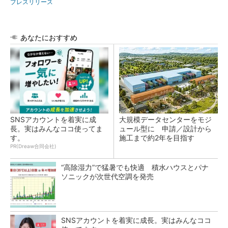
プレスリリース
あなたにおすすめ
SNSアカウントを着実に成
大規模データセンターをモジ
長。実はみんなココ使ってま
ュール型に 申請／設計から
す。
施工まで約2年を目指す
PR(Dreaw合同会社)
“高除湿力”で猛暑でも快適 積水ハウスとパナ
ソニックが次世代空調を発売
SNSアカウントを着実に成長。実はみんなココ