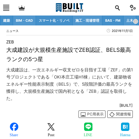
建築
BIM・CAD
スマート化・リノベ
施工・現場管理
BAS・FM
土木
ニュース
2021年11月1日
ZEB
大成建設が大規模生産施設でZEB認証、BELS最高
ランクの5つ星
大成建設は、一次エネルギー収支ゼロを目指す工場「ZEF」の第1
号プロジェクトである「OKI本庄工場H1棟」において、建築物省
エネルギー性能表示制度（BELS）で、5段階評価の最高ランクを
獲得し、大規模生産施設で国内初となる「ZEB」認証を取得し
た。
[BUILT]
PC用表示
関連情報
Share
Post
LINE
Hatena