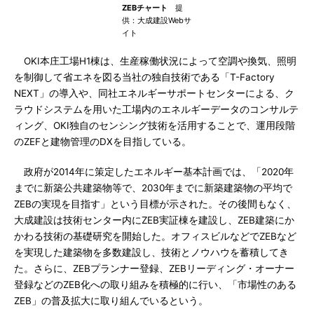
ZEBチャート
提
供：大成建設Webサ
イト
OKI本庄工場H1棟は、生産稼働状況によって空調や換気、照明
を制御して省エネを図る当社の独自技術である「T-Factory
NEXT」の導入や、同社エネルギーサポートセンターによる、ク
ラウドシステムを用いた工場内のエネルギーデータのコンサルテ
ィング、OKI独自のセンシング技術を活用することで、運用段階
のZEFと建物管理のDXを目指している。
政府が2014年に策定したエネルギー基本計画では、「2020年
までに新築公共建築物等で、2030年までに新築建築物の平均で
ZEBの実現を目指す」という目標が示された。その後間もなく、
大成建設は技術センター内にZEB実証棟を建設し、ZEB建築にか
かわる技術の基礎研究を開始した。オフィスビルなどでZEBなど
を実現した建築物を多数建設し、技術とノウハウを蓄積してき
た。さらに、ZEBプランナー登録、ZEBリーディング・オーナー
登録などのZEB化への取り組みを積極的に行い、「市場性のある
ZEB」の普及拡大に取り組んでいるという。