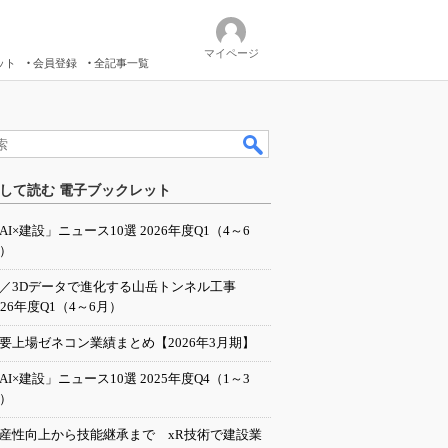
マイページ
ット
会員登録
全記事一覧
して読む 電子ブックレット
AI×建設」ニュース10選 2026年度Q1（4～6
）
I／3Dデータで進化する山岳トンネル工事
026年度Q1（4～6月）
要上場ゼネコン業績まとめ【2026年3月期】
AI×建設」ニュース10選 2025年度Q4（1～3
）
産性向上から技能継承まで xR技術で建設業