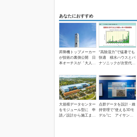
あなたにおすすめ
昇降機トップメーカー
“高除湿力”で猛暑でも
が技術の裏側公開 日
快適 積水ハウスとパ
本オーチスが「大人の
ナソニックが次世代空
社会科見学」開催
調を発売
大規模データセンター
点群データを設計・維
をモジュール型に 申
持管理で“使える3Dモ
請／設計から施工まで
デル”に アイサンテ
約2年を目指す
クノロジーの新提案