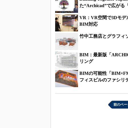
た“Archicad”で広が
VR：VR空間で3Dモ
BIM対応
竹中工務店とグラフィ
BIM：最新版「ARCH
リング
BIMの可能性「BIM
フィスビルのファシリ
前のペー