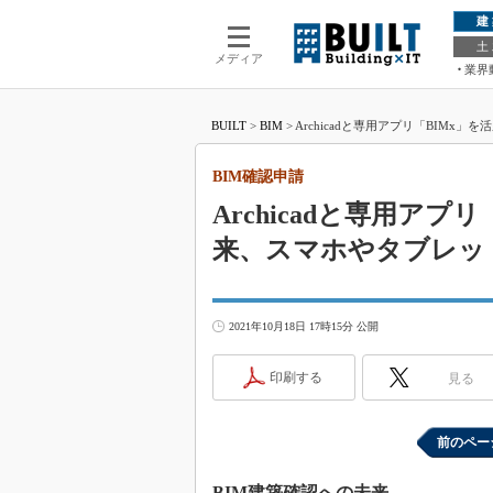
建
土
メディア
業界
BUILT
>
BIM
>
Archicadと専用アプリ「BIMx
BIM確認申請
Archicadと専用ア
来、スマホやタブレッ
2021年10月18日 17時15分 公開
印刷する
見る
前のペー
BIM建築確認への未来