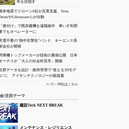
年を目指す
熊本地震でドローン6社が災害支援、Terra
DroneやLiberawareらが出動
「後付け」で既存建機を遠隔操作 車いす利用
者でもオペレーターに
充電不要の“熱中症警告”バンド、キーエンス系
新会社が開発
昇降機トップメーカーが技術の裏側公開 日本
オーチスが「大人の社会科見学」開催
点群データを設計・維持管理で“使える3Dモデ
ル”に アイサンテクノロジーの新提案
≫
11～30位はこちら
会/注目テーマ
建設Tech NEXT BREAK
メンテナンス・レジリエンス