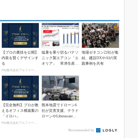
【プロの裏技を公開】
猛暑を乗り切るパナソ
地場ゼネコン22社が集
内装を賢くデザインす
ニック製エアコン「エ
結、建設DXやAIの実
る
オリア」 草津生産ラ
践事例を共有
インを50％自動化へ
PR(株式会社アルファーテクノ)
【完全無料】プロが教
熊本地震でドローン6
えるオフィス構築案の
社が災害支援、テラド
「イロハ」
ローンやLiberawareら
が出動
PR(株式会社アルファーテクノ)
Recommended by