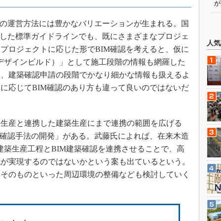
が
トの運営方法には豊かなバリエーションが生まれる。国
定した標準ガイドラインでも、既にさまざまなプロジェ
人気
プロジェクトに応じた形でBIM確認を考えると、仮に
デザインビルド）」として施工段階の情報も網羅した
は、建築確認申請の段階でかなり細かな情報も扱えるよ
に応じてBIM確認のあり方も違って良いのではないだ
生産と連携した建築生産にまで連携の範囲を広げる
築確認手法の開発」がある。武藤氏によれば、在来木造
建築生産工程とBIM建築確認を連携させることで、高
認が実現するのではないかという案も出ているという。
きそのものといった周辺環境の整備なども検討していく