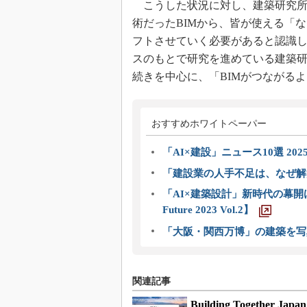
こうした状況に対し、建築研究所
術だったBIMから、皆が使える「
フトさせていく必要があると認識
スのもとで研究を進めている建築
続きを中心に、「BIMがつながる
おすすめホワイトペーパー
「AI×建設」ニュース10選 202
「建設業の人手不足は、なぜ解
「AI×建築設計」新時代の幕開け
Future 2023 Vol.2】
「大阪・関西万博」の建築を写
関連記事
Building Togeth