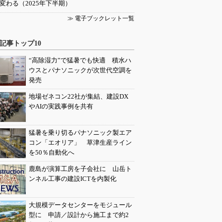
変わる（2025年下半期）
≫ 電子ブックレット一覧
記事トップ10
“高除湿力”で猛暑でも快適 積水ハ
ウスとパナソニックが次世代空調を
発売
地場ゼネコン22社が集結、建設DX
やAIの実践事例を共有
猛暑を乗り切るパナソニック製エア
コン「エオリア」 草津生産ライン
を50％自動化へ
鹿島が演算工房を子会社に 山岳ト
ンネル工事の建設ICTを内製化
大規模データセンターをモジュール
型に 申請／設計から施工まで約2