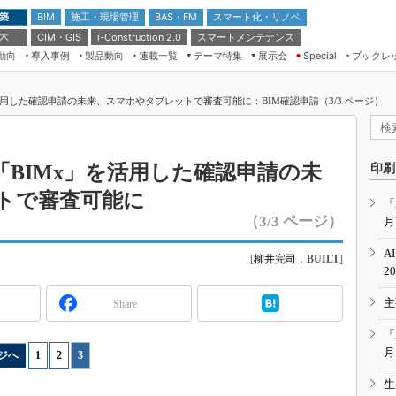
 築
施工・現場管理
BAS・FM
スマート化・リノベ
BIM
 木
CIM・GIS
スマートメンテナンス
i-Construction 2.0
動向
導入事例
製品動向
連載一覧
テーマ特集
展示会
ブックレ
Special
建設Tech NEXT BREAK
メンテナンス・レジリエンス
TOKYO2026
」を活用した確認申請の未来、スマホやタブレットで審査可能に：BIM確認申請（3/3 ページ）
ドローンがもたらす建設業界の“ゲー
第8回 国際 建設・測量展
ムチェンジ” Ver.2.0
（CSPI2026）
脱3Kから新3Kへ導く建設×IT
第10回 JAPAN BUILD TOKYO－建
プリ「BIMx」を活用した確認申請の未
印刷
築・土木・不動産の先端技術展－
“Society5.0”時代のスマートビル
トで審査可能に
Japan Drone 2023
VR／ARが描くモノづくりのミライ
「
（3/3 ページ）
月
メンテナンス・レジリエンスOSAKA
2020
A
[
柳井完司
，
BUILT
]
日本 ものづくりワールド 2020
2
メンテナンス・レジリエンスTOKYO
主
Share
2019
IGAS2018
「
月
ジへ
1
|
2
|
3
生