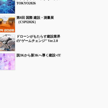
TOKYO2026
第8回 国際 建設・測量展
（CSPI2026）
ドローンがもたらす建設業界
の“ゲームチェンジ” Ver.2.0
脱3Kから新3Kへ導く建設×IT