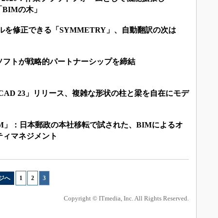
る「BIMの木」
デルを修正できる「SYMMETRY」、自動翻訳の次は
ソフトが戦略的パートナーシップを締結
ICAD 23」リリース、複雑な形状の柱と梁を自在にモデ
×FM」：日本郵政の本社移転で試された、BIMによるオ
ティマネジメント
ジへ
1
|
2
|
3
Copyright © ITmedia, Inc. All Rights Reserved.