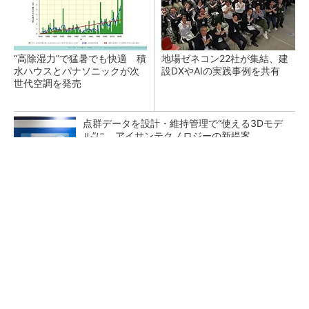
“高除湿力”で猛暑でも快適 積
地場ゼネコン22社が集結、建
水ハウスとパナソニックが次
設DXやAIの実践事例を共有
世代空調を発売
点群データを設計・維持管理で“使える3Dモデ
ル”に アイサンテクノロジーの新提案
SNSアカウントを着実に成長。実はみんなココ
使ってます。
PR(Dreaw合同会社)
熊本地震でドローン6社が災害支援、テラドロ
ーンやLiberawareらが出動