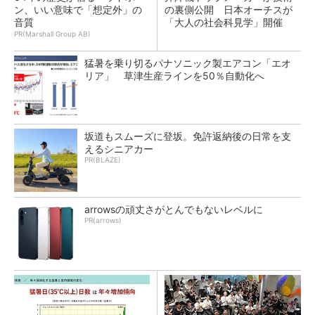
ン、いい意味で「想定外」の
の裏側公開 日本オーチスが
音質
「大人の社会科見学」開催
PR(Marshall Group AB)
猛暑を乗り切るパナソニック製エアコン「エオ
リア」 草津生産ラインを50％自動化へ
坂道もスムーズに登坂。免許返納後の日常を支
えるシニアカー
PR(BLAZE)
arrowsの頑丈さがとんでもないレベルに
PR(arrows)