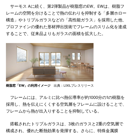
サーモス Aに続く、第2弾製品が樹脂窓のEW。EWは、樹脂フ
レームの空間を分けることで熱の伝わりを抑制する「多層ホロー
構造」やトリプルガラスなどの「高性能ガラス」を採用した他、
プロファインの優れた形材押出技術でフレームのスリム化を達成
することで、従来品よりもガラスの面積を拡大した。
樹脂窓「EW」の利用イメージ
出典：LIXILプレスリリース
フレームには、アルミに比べ熱伝導率が約1000分の1の樹脂を
採用し、熱を伝えにくくする空気層をフレームに設けることで、
フレームから熱が出入りすることを抑制している。
搭載されたトリプルガラスは、3枚のガラスと2重の空気層で
構成され、優れた断熱効果を発揮する。さらに、特殊金属膜