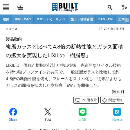
建築
BIM・CAD
スマート化・リノベ
施工・現場管理
BAS・FM
土木
ニュース
2021年9月16日
製品動向
複層ガラスと比べて4.8倍の断熱性能とガラス面積
の拡大を実現したLIXILの「樹脂窓」
LIXILは、優れた樹脂の設計と押出技術、先進的なリイクル技術
を持つ独プロファインと共同で、一般複層ガラスと比較して約
4.8倍の断熱性能を備え、フレームをスリム化し、従来品よりも
ガラスの面積を拡大した樹脂窓「EW」を開発した。
[BUILT]
PC用表示
関連情報
Share
Post
LINE
Hatena