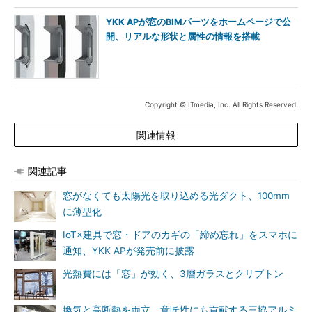
YKK APが窓のBIMパーツをホームページで公
開、リアルな形状と属性の情報を搭載
Copyright © ITmedia, Inc. All Rights Reserved.
関連情報
関連記事
窓がなくても太陽光を取り込める光ダクト、100mm
に薄型化
IoT×建具で窓・ドアのカギの「締め忘れ」をスマホに
通知、YKK APが発売前に披露
光熱費には「窓」が効く、3層ガラスとクリプトン
換気と高断熱を両立、意匠性にも貢献する三協アルミ