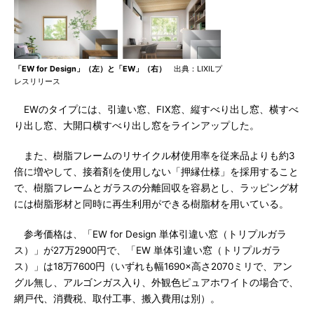
「EW for Design」（左）と「EW」（右）
出典：LIXILプ
レスリリース
EWのタイプには、引違い窓、FIX窓、縦すべり出し窓、横すべ
り出し窓、大開口横すべり出し窓をラインアップした。
また、樹脂フレームのリサイクル材使用率を従来品よりも約3
倍に増やして、接着剤を使用しない「押縁仕様」を採用すること
で、樹脂フレームとガラスの分離回収を容易とし、ラッピング材
には樹脂形材と同時に再生利用ができる樹脂材を用いている。
参考価格は、「EW for Design 単体引違い窓（トリプルガラ
ス）」が27万2900円で、「EW 単体引違い窓（トリプルガラ
ス）」は18万7600円（いずれも幅1690×高さ2070ミリで、アン
グル無し、アルゴンガス入り、外観色ピュアホワイトの場合で、
網戸代、消費税、取付工事、搬入費用は別）。