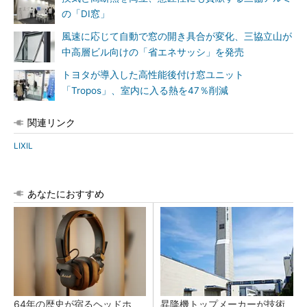
の「DI窓」
風速に応じて自動で窓の開き具合が変化、三協立山が
中高層ビル向けの「省エネサッシ」を発売
トヨタが導入した高性能後付け窓ユニット
「Tropos」、室内に入る熱を47％削減
関連リンク
LIXIL
あなたにおすすめ
64年の歴史が宿るヘッドホ
昇降機トップメーカーが技術