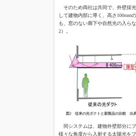
そのため両社は共同で、外壁採光
して建物内部に導く、高さ100m
も、窓のない廊下や自然光の入ら
2）。
図2 従来の光ダクトと新製品の比較 出
同システムは、建物外壁部分にプ
様々な角度から入射する太陽光を