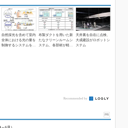
自然採光を含めて室内
布製ダクトを用いた新
天井裏を自在に点検、
全体における光の量を
たなクリーンルームシ
大成建設がロボットシ
制御するシステムを開
ステム、各部材が軽量
ステム
発、大成建設ら
で落下リスクを低減
Recommended by
PR
4～6月）