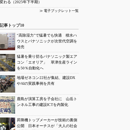
変わる（2025年下半期）
≫ 電子ブックレット一覧
記事トップ10
“高除湿力”で猛暑でも快適 積水ハ
ウスとパナソニックが次世代空調を
発売
猛暑を乗り切るパナソニック製エア
コン「エオリア」 草津生産ライン
を50％自動化へ
地場ゼネコン22社が集結、建設DX
やAIの実践事例を共有
鹿島が演算工房を子会社に 山岳ト
ンネル工事の建設ICTを内製化
昇降機トップメーカーが技術の裏側
公開 日本オーチスが「大人の社会