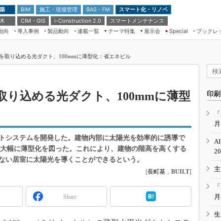
 築
施工・現場管理
BAS・FM
スマート化・リノベ
BIM
 木
CIM・GIS
スマートメンテナンス
i-Construction 2.0
動向
導入事例
製品動向
連載一覧
テーマ特集
展示会
ブックレ
Special
建設Tech NEXT BREAK
メンテナンス・レジリエンス
TOKYO2026
を取り込める光ダクト、100mmに薄型化：省エネビル
ドローンがもたらす建設業界の“ゲー
第8回 国際 建設・測量展
ムチェンジ” Ver.2.0
（CSPI2026）
脱3Kから新3Kへ導く建設×IT
第10回 JAPAN BUILD TOKYO－建
り込める光ダクト、100mmに薄型
印刷
築・土木・不動産の先端技術展－
“Society5.0”時代のスマートビル
Japan Drone 2023
VR／ARが描くモノづくりのミライ
「
月
メンテナンス・レジリエンスOSAKA
2020
トシステムを開発した。建物内部に太陽光を効率的に誘導で
A
日本 ものづくりワールド 2020
より大幅に薄型化を図った。これにより、建物の階高を高くする
2
ない居室に太陽光を導くことができるという。
メンテナンス・レジリエンスTOKYO
主
2019
[
長町基
，
BUILT
]
IGAS2018
「
月
Share
生