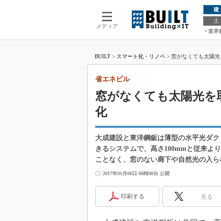
建
土
メディア
業界
BUILT
>
スマート化・リノベ
>
窓がなくても太陽光
省エネビル
窓がなくても太陽光を取
化
大成建設と東洋鋼鈑は薄型の水平光ダク
きるシステムで、高さ100mmと従来
ことなく、窓のない廊下や自然光の入ら
2017年01月06日 06時00分 公開
印刷する
見る