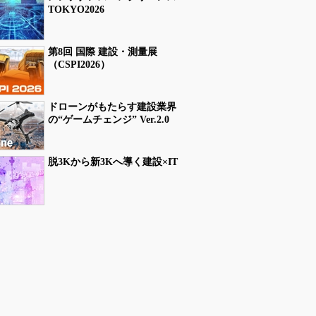
TOKYO2026
第8回 国際 建設・測量展
（CSPI2026）
ドローンがもたらす建設業界
の“ゲームチェンジ” Ver.2.0
脱3Kから新3Kへ導く建設×IT