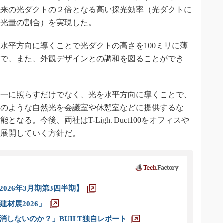
従来の光ダクトの２倍となる高い採光効率（光ダクトに
る光量の割合）を実現した。
平方向に導くことで光ダクトの高さを100ミリに薄
能で、また、外観デザインとの調和を図ることができ
一に照らすだけでなく、光を水平方向に導くことで、
日のような自然光を会議室や休憩室などに提供するな
る。今後、両社はT-Light Duct100をオフィスや
に展開していく方針だ。
026年3月期第3四半期】
材展2026」
消しないのか？」BUILT独自レポート