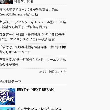
科見学」開催
熊本地震でドローン6社が災害支援、Terra
DroneやLiberawareらが出動
大規模データセンターをモジュール型に 申請
／設計から施工まで約2年を目指す
点群データを設計・維持管理で“使える3Dモデ
ル”に アイサンテクノロジーの新提案
「後付け」で既存建機を遠隔操作 車いす利用
者でもオペレーターに
充電不要の“熱中症警告”バンド、キーエンス系
新会社が開発
≫
11～30位はこちら
会/注目テーマ
建設Tech NEXT BREAK
メンテナンス・レジリエンス