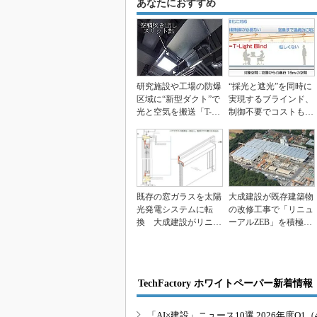
あなたにおすすめ
研究施設や工場の防爆
“採光と遮光”を同時に
区域に“新型ダクト”で
実現するブラインド、
光と空気を搬送「T-Li
制御不要でコストも低
ght Duc...
減
既存の窓ガラスを太陽
大成建設が既存建築物
光発電システムに転
の改修工事で「リニュ
換 大成建設がリニュ
ーアルZEB」を積極提
ーアル工法開発
案
TechFactory ホワイトペーパー新着情報
「AI×建設」ニュース10選 2026年度Q1（