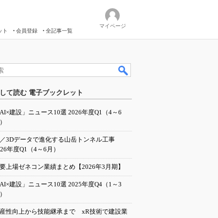
マイページ
ット
会員登録
全記事一覧
して読む 電子ブックレット
AI×建設」ニュース10選 2026年度Q1（4～6
）
I／3Dデータで進化する山岳トンネル工事
026年度Q1（4～6月）
要上場ゼネコン業績まとめ【2026年3月期】
AI×建設」ニュース10選 2025年度Q4（1～3
）
産性向上から技能継承まで xR技術で建設業