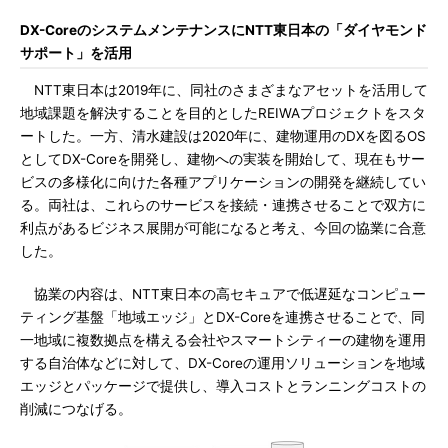
DX-CoreのシステムメンテナンスにNTT東日本の「ダイヤモンド
サポート」を活用
NTT東日本は2019年に、同社のさまざまなアセットを活用して
地域課題を解決することを目的としたREIWAプロジェクトをスタ
ートした。一方、清水建設は2020年に、建物運用のDXを図るOS
としてDX-Coreを開発し、建物への実装を開始して、現在もサー
ビスの多様化に向けた各種アプリケーションの開発を継続してい
る。両社は、これらのサービスを接続・連携させることで双方に
利点があるビジネス展開が可能になると考え、今回の協業に合意
した。
協業の内容は、NTT東日本の高セキュアで低遅延なコンピュー
ティング基盤「地域エッジ」とDX-Coreを連携させることで、同
一地域に複数拠点を構える会社やスマートシティーの建物を運用
する自治体などに対して、DX-Coreの運用ソリューションを地域
エッジとパッケージで提供し、導入コストとランニングコストの
削減につなげる。