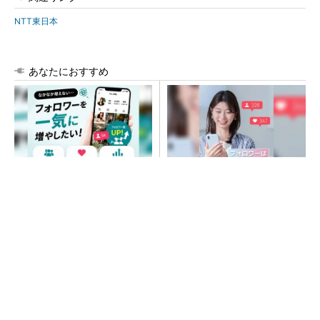
NTT東日本
あなたにおすすめ
SNSアカウントを着実に成
SNSアカウントを着実に成
長。実はみんなココ使ってま
長。実はみんなココ使ってま
す。
す。
PR(Dreaw合同会社)
PR(Dreaw合同会社)
大規模データセンターをモジュール型に 申請
／設計から施工まで約2年を目指す