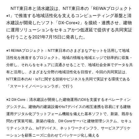
NTT東日本と清水建設は、NTT東日本の「REIWAプロジェクト
」で推進する地域活性化を支えるコンピューティング基盤と清
※1
水建設が開発したソフト「DX-Core
」を接続・連携させ、建物
※2
に運用ソリューションをセキュアかつ低遅延で提供する共同実証
を行うことを2021年7月15日に発表した。
※1 REIWAプロジェクト：NTT東日本のさまざまなアセットを活用して地域
活性化を推進するプロジェクト。地域の情報を地域エッジで効率的に収集・
分析し、それらをセキュアに流通させることで、地域社会全体でデータを共
有と活用し、さまざまな分野の地域活性化を目指す。今回の共同実証は、
NTT東日本のAI・IoTに関する技術やビジネスを共同で実証する環境である
「スマートイノベーションラボ」で行う
※2 DX-Core：清水建設が開発した建物運用のDXを支援するオペレーティン
グシステム。建物内の建築設備やIoTデバイスの相互連携を容易にする建物
運用デジタル化プラットフォーム機能を備えた基本ソフトで、新築、既存を
問わず実装可能。新築の場合、DX-Coreサーバと建物管理システム、セキュ
リティシステム、IoTデバイス、ネットワークインフラ、サービスアプリケ
ーションを顧客ニーズに合わせてパッケージ化し備える