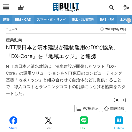
建築
BIM・CAD
スマート化・リノベ
施工・現場管理
BAS・FM
土木
ニュース
2021年9月13日
産業動向
NTT東日本と清水建設が建物運用のDXで協業、
「DX-Core」を「地域エッジ」と連携
NTT東日本と清水建設は、清水建設が開発したソフト「DX-
Core」の運用ソリューションをNTT東日のコンピューティング
基盤「地域エッジ」と組み合わせて自治体などに提供すること
で、導入コストとランニングコストの削減につなげる協業をスタ
ートした。
[BUILT]
PC用表示
関連情報
Share
Post
LINE
Hatena