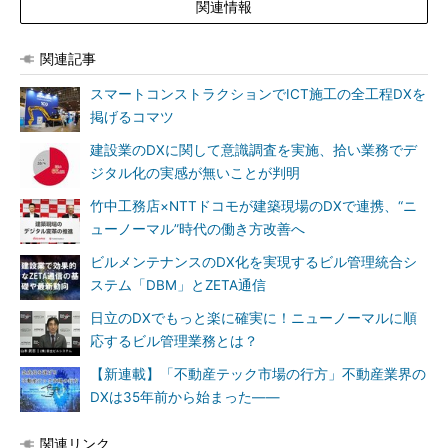
関連情報
関連記事
スマートコンストラクションでICT施工の全工程DXを
掲げるコマツ
建設業のDXに関して意識調査を実施、拾い業務でデ
ジタル化の実感が無いことが判明
竹中工務店×NTTドコモが建築現場のDXで連携、“ニ
ューノーマル”時代の働き方改善へ
ビルメンテナンスのDX化を実現するビル管理統合シ
ステム「DBM」とZETA通信
日立のDXでもっと楽に確実に！ニューノーマルに順
応するビル管理業務とは？
【新連載】「不動産テック市場の行方」不動産業界の
DXは35年前から始まった――
関連リンク