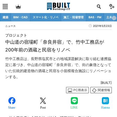
建築
BIM・CAD
スマート化・リノベ
施工・現場管理
BAS・FM
土木
ニュース
2021年5月23日
プロジェクト
中山道の宿場町「奈良井宿」で、竹中工務店が
200年前の酒蔵と民宿をリノベ
竹中工務店は、長野県塩尻市との地域課題解決に取り組む連携協
定に基づき、中山道の宿場町「奈良井宿」で、街の象徴となって
いた伝統的建造物の酒蔵と民宿を小規模複合施設にリノベーショ
ンする。
[BUILT]
PC用表示
関連情報
Share
Post
LINE
Hatena