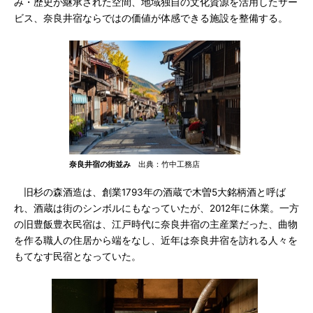
み・歴史が継承された空間、地域独自の文化資源を活用したサー
ビス、奈良井宿ならではの価値が体感できる施設を整備する。
奈良井宿の街並み
出典：竹中工務店
旧杉の森酒造は、創業1793年の酒蔵で木曽5大銘柄酒と呼ば
れ、酒蔵は街のシンボルにもなっていたが、2012年に休業。一方
の旧豊飯豊衣民宿は、江戸時代に奈良井宿の主産業だった、曲物
を作る職人の住居から端をなし、近年は奈良井宿を訪れる人々を
もてなす民宿となっていた。