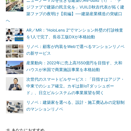
ニューノーマルを生きる建築のRe-build（1）：「デ
ジファブで建築の民主化を」VUILD秋吉代表が拓く建
築ファブの夜明け【前編】──建築産業構造の突破口
へ
AR／MR：“HoloLens 2”でマンション外壁の打診検査
を1人で完了、長谷工版DXが本格始動
リノベ：顧客が内装をWebで選べるマンションリノベ
の新サービス
産業動向：2022年に売上高1550億円を目指す、大和
ハウスが米国で商業施設事業を本格始動
次世代のスマートビルサービス：「目指すはアジア・
中東でのシェア確立。カギは新IoTダッシュボー
ド」、日立ビルシステムの事業展望を聞く
リノベ：建築家を選べる、設計・施工費込みの定額制
のマンションリノベ
あなたにおすすめ