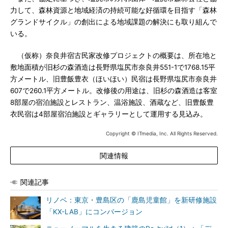
力して、森林資源と地域経済の持続可能な好循環を目指す「森林
グランドサイクル」の創出による地域課題の解決にも取り組んで
いる。
（仮称）奈良井宿古民家改修プロジェクトの概要は、所在地と
敷地面積が旧杉の森酒造は長野県塩尻市奈良井551-1で1768.15平
方メートル、旧豊飯豊衣（ほいほい）民宿は長野県塩尻市奈良井
607で260.1平方メートル。改修後の用途は、旧杉の森酒造は客室
8部屋の宿泊施設とレストラン、温浴施設、酒蔵など、旧豊飯豊
衣民宿は4部屋宿泊施設とギャラリーとして運用する見込み。
Copyright © ITmedia, Inc. All Rights Reserved.
関連情報
関連記事
リノベ：東京・豊島区の「鹿島児童館」を新研修施設
「KX-LAB」にコンバージョン