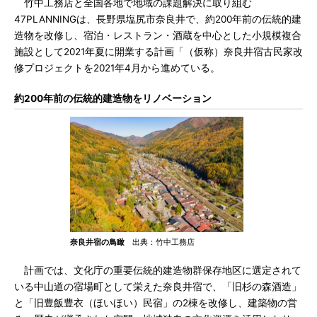
竹中工務店と全国各地で地域の課題解決に取り組む
47PLANNINGは、長野県塩尻市奈良井で、約200年前の伝統的建
造物を改修し、宿泊・レストラン・酒蔵を中心とした小規模複合
施設として2021年夏に開業する計画「（仮称）奈良井宿古民家改
修プロジェクトを2021年4月から進めている。
約200年前の伝統的建造物をリノベーション
奈良井宿の鳥瞰
出典：竹中工務店
計画では、文化庁の重要伝統的建造物群保存地区に選定されて
いる中山道の宿場町として栄えた奈良井宿で、「旧杉の森酒造」
と「旧豊飯豊衣（ほいほい）民宿」の2棟を改修し、建築物の営