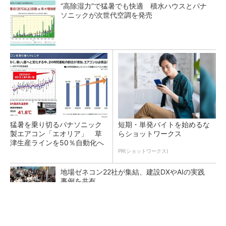
“高除湿力”で猛暑でも快適 積水ハウスとパナ
ソニックが次世代空調を発売
猛暑を乗り切るパナソニック
短期・単発バイトを始めるな
製エアコン「エオリア」 草
らショットワークス
津生産ラインを50％自動化へ
PR(ショットワークス)
地場ゼネコン22社が集結、建設DXやAIの実践
事例を共有
大規模データセンターをモジュール型に 申請