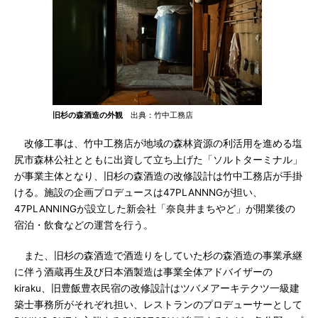
旧杉の森酒造の外観
出典：竹中工務店
改修工事は、竹中工務店が地域の森林資源の利活用を進める塩
尻市森林公社とともに出資して立ち上げた「ソルトターミナル」
が事業主体となり、旧杉の森酒造の改修設計は竹中工務店が手掛
ける。施設の企画プロデュースは47PLANNNGが担い、
47PLANNINGが設立した新会社「奈良井まちやど」が開業後の
宿泊・飲食などの運営を行う。
また、旧杉の森酒造で酒造りをしていた杉の森酒造の事業承継
に伴う酒蔵再生及び日本酒製造は事業全体アドバイザーの
kiraku、旧豊飯豊衣民宿の改修設計はツバメアーキテクツ一級建
築士事務所がそれぞれ担い、レストランのプロデューサーとして