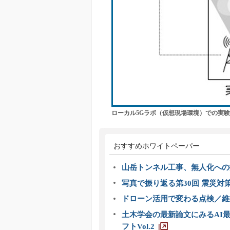
ローカル5Gラボ（仮想現場環境）での実験
おすすめホワイトペーパー
山岳トンネル工事、無人化への挑
写真で振り返る第30回 震災対
ドローン活用で変わる点検／維持
土木学会の最新論文にみるAI最
フトVol.2