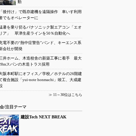
動
「後付け」で既存建機を遠隔操作 車いす利用
者でもオペレーターに
猛暑を乗り切るパナソニック製エアコン「エオ
リア」 草津生産ラインを50％自動化へ
充電不要の“熱中症警告”バンド、キーエンス系
新会社が開発
三井ホーム、木造校舎の新築工事に着手 最大
28mスパンの木造トラス採用
大阪本町駅にオフィス／学校／ホテルの26階建
て複合施設「yui-note honmachi」竣工、大成建
設
≫
11～30位はこちら
会/注目テーマ
建設Tech NEXT BREAK