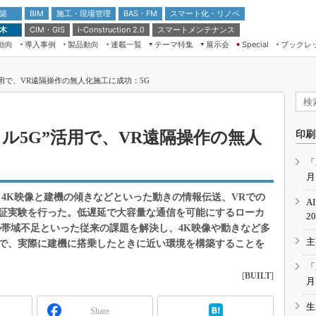
 築
施工・現場管理
BAS・FM
スマート化・リノベ
BIM
 木
CIM・GIS
スマートメンテナンス
i-Construction 2.0
動向
導入事例
製品動向
連載一覧
テーマ特集
展示会
ブックレ
Special
建設Tech NEXT BREAK
メンテナンス・レジリエンス
TOKYO2026
活用で、VR遠隔操作の無人化施工に成功：5G
ドローンがもたらす建設業界の“ゲー
第8回 国際 建設・測量展
ムチェンジ” Ver.2.0
（CSPI2026）
脱3Kから新3Kへ導く建設×IT
第10回 JAPAN BUILD TOKYO－建
カル5G”活用で、VR遠隔操作の無人
印刷
築・土木・不動産の先端技術展－
“Society5.0”時代のスマートビル
Japan Drone 2023
VR／ARが描くモノづくりのミライ
「
月
メンテナンス・レジリエンスOSAKA
2020
、4K映像と建機の傾きなどといった動きの情報伝送、VRでの
A
日本 ものづくりワールド 2020
証実験を行った。低遅延で大容量な通信を可能にするローカ
2
の帯域不足といった従来の課題を解決し、4K映像や動きなど多
メンテナンス・レジリエンスTOKYO
主
2019
で、実際に建機に搭乗したときに近い環境を構築することを
IGAS2018
「
[
BUILT
]
月
生
Share