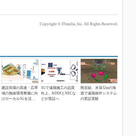
Copyright © ITmedia, Inc. All Rights Reserved.
建設現場の高速・広帯
5Gで遠隔施工の品質
熊谷組、水深32mの海
域の無線環境整備に向
向上、KDDIとNECな
底で遠隔操作システム
けローカル5Gを活用
どが実証へ
の実証実験
した共同実験、NTT...