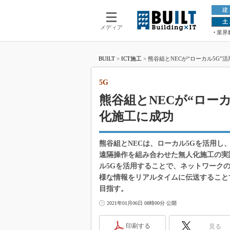
建
土
メディア
業界
BUILT
>
ICT施工
>
熊谷組とNECが“ローカル5G”
5G
熊谷組とNECが“ロー
化施工に成功
熊谷組とNECは、ローカル5Gを活用し
遠隔操作を組み合わせた無人化施工の実
ル5Gを活用することで、ネットワーク
様な情報をリアルタイムに伝送すること
目指す。
2021年01月06日 08時00分 公開
印刷する
見る