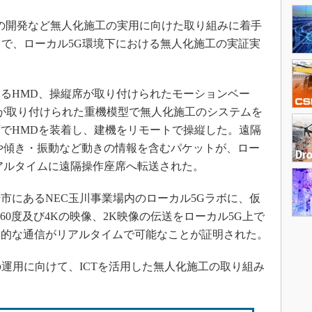
の開発など無人化施工の実用に向けた取り組みに着手
とで、ローカル5G環境下における無人化施工の実証実
るHMD、操縦席が取り付けられたモーションベー
ーが取り付けられた重機模型で無人化施工のシステムを
でHMDを装着し、建機をリモートで操縦した。遠隔
や傾き・振動など動きの情報を含むパケットが、ロー
アルタイムに遠隔操作座席へ転送された。
にあるNEC玉川事業場内のローカル5Gラボに、仮
60度及び4Kの映像、2K映像の伝送をローカル5G上で
元的な通信がリアルタイムで可能なことが証明された。
運用に向けて、ICTを活用した無人化施工の取り組み