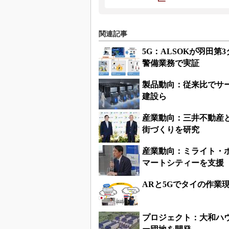
関連記事
5G：ALSOKが羽田第
警備業務で実証
製品動向：従来比でサ
建設ら
産業動向：三井不動産と
街づくりを研究
産業動向：ミライト・
マートシティーを支援
ARと5Gでタイの作業
プロジェクト：大和ハウ
ー団地を開発