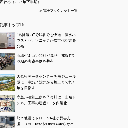
変わる（2025年下半期）
≫ 電子ブックレット一覧
記事トップ10
“高除湿力”で猛暑でも快適 積水ハ
ウスとパナソニックが次世代空調を
発売
地場ゼネコン22社が集結、建設DX
やAIの実践事例を共有
大規模データセンターをモジュール
型に 申請／設計から施工まで約2
年を目指す
鹿島が演算工房を子会社に 山岳ト
ンネル工事の建設ICTを内製化
熊本地震でドローン6社が災害支
援、Terra DroneやLiberawareらが出