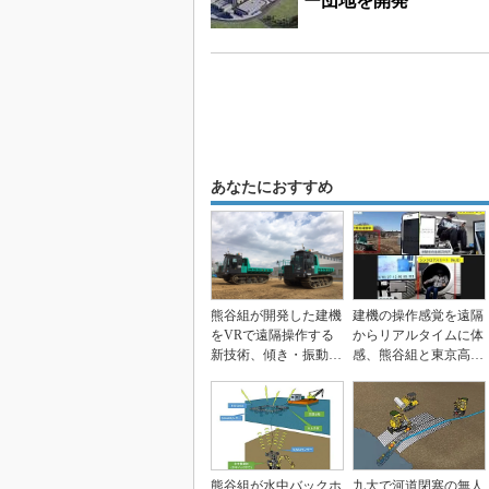
あなたにおすすめ
熊谷組が開発した建機
建機の操作感覚を遠隔
をVRで遠隔操作する
からリアルタイムに体
新技術、傾き・振動・
感、熊谷組と東京高専
音も体感
が共同開発
熊谷組が水中バックホ
九大で河道閉塞の無人