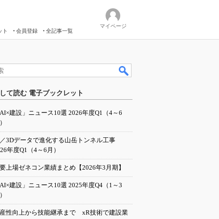
マイページ
ット
会員登録
全記事一覧
して読む 電子ブックレット
AI×建設」ニュース10選 2026年度Q1（4～6
）
I／3Dデータで進化する山岳トンネル工事
026年度Q1（4～6月）
要上場ゼネコン業績まとめ【2026年3月期】
AI×建設」ニュース10選 2025年度Q4（1～3
）
産性向上から技能継承まで xR技術で建設業