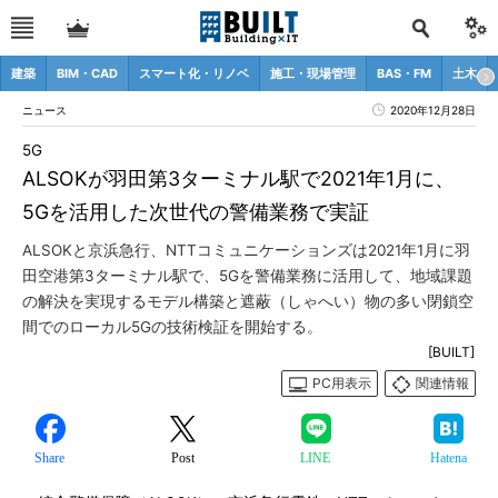
建築
BIM・CAD
スマート化・リノベ
施工・現場管理
BAS・FM
土木
ニュース
2020年12月28日
5G
ALSOKが羽田第3ターミナル駅で2021年1月に、
5Gを活用した次世代の警備業務で実証
ALSOKと京浜急行、NTTコミュニケーションズは2021年1月に羽
田空港第3ターミナル駅で、5Gを警備業務に活用して、地域課題
の解決を実現するモデル構築と遮蔽（しゃへい）物の多い閉鎖空
間でのローカル5Gの技術検証を開始する。
[BUILT]
PC用表示
関連情報
Share
Post
LINE
Hatena