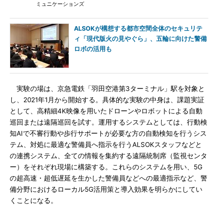
ミュニケーションズ
ALSOKが構想する都市空間全体のセキュリテ
ィ「現代版火の見やぐら」、五輪に向けた警備
ロボの活用も
実験の場は、京急電鉄「羽田空港第3ターミナル」駅を対象と
し、2021年1月から開始する。具体的な実験の中身は、課題実証
として、高精細4K映像を用いたドローンやロボットによる自動
巡回または遠隔巡回を試す。運用するシステムとしては、行動検
知AIで不審行動や歩行サポートが必要な方の自動検知を行うシス
テム、対処に最適な警備員へ指示を行うALSOKスタッフなどと
の連携システム、全ての情報を集約する遠隔統制席（監視センタ
ー）をそれぞれ現場に構築する。これらのシステムを用い、5G
の超高速・超低遅延を生かした警備員などへの最適指示など、警
備分野におけるローカル5G活用策と導入効果を明らかにしてい
くことになる。