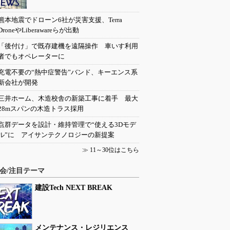
熊本地震でドローン6社が災害支援、Terra
DroneやLiberawareらが出動
「後付け」で既存建機を遠隔操作 車いす利用
者でもオペレーターに
充電不要の“熱中症警告”バンド、キーエンス系
新会社が開発
三井ホーム、木造校舎の新築工事に着手 最大
28mスパンの木造トラス採用
点群データを設計・維持管理で“使える3Dモデ
ル”に アイサンテクノロジーの新提案
≫
11～30位はこちら
会/注目テーマ
建設Tech NEXT BREAK
メンテナンス・レジリエンス