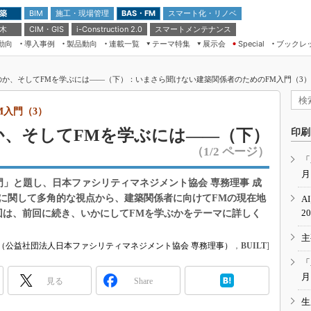
 築
施工・現場管理
BAS・FM
スマート化・リノベ
BIM
 木
CIM・GIS
スマートメンテナンス
i-Construction 2.0
動向
導入事例
製品動向
連載一覧
テーマ特集
展示会
ブックレ
Special
建設Tech NEXT BREAK
メンテナンス・レジリエンス
TOKYO2026
のか、そしてFMを学ぶには――（下）：いまさら聞けない建築関係者のためのFM入門（3）（
ドローンがもたらす建設業界の“ゲー
第8回 国際 建設・測量展
ムチェンジ” Ver.2.0
（CSPI2026）
M入門（3）
脱3Kから新3Kへ導く建設×IT
第10回 JAPAN BUILD TOKYO－建
か、そしてFMを学ぶには――（下）
印刷
築・土木・不動産の先端技術展－
“Society5.0”時代のスマートビル
（1/2 ページ）
Japan Drone 2023
VR／ARが描くモノづくりのミライ
「
月
メンテナンス・レジリエンスOSAKA
門」と題し、日本ファシリティマネジメント協会 専務理事 成
2020
に関して多角的な視点から、建築関係者に向けてFMの現在地
A
日本 ものづくりワールド 2020
2
回は、前回に続き、いかにしてFMを学ぶかをテーマに詳しく
メンテナンス・レジリエンスTOKYO
主
2019
（公益社団法人日本ファシリティマネジメント協会 専務理事）
，
BUILT
]
IGAS2018
「
月
見る
Share
生