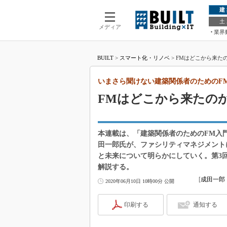
建
土
メディア
業界
BUILT
>
スマート化・リノベ
>
FMはどこから来た
いまさら聞けない建築関係者のためのF
FMはどこから来たの
本連載は、「建築関係者のためのFM入
田一郎氏が、ファシリティマネジメント
と未来について明らかにしていく。第3
解説する。
[
成田一郎
2020年06月10日 10時00分 公開
印刷する
通知する