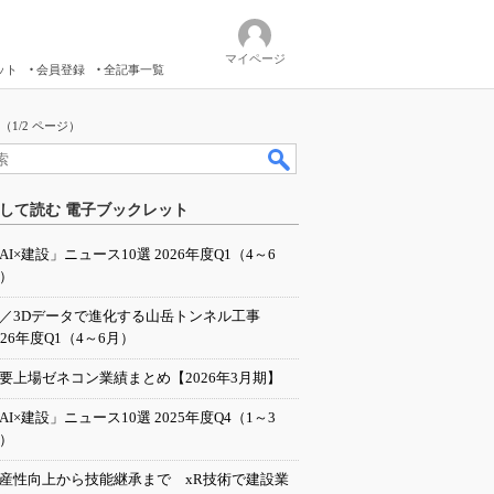
マイページ
ット
会員登録
全記事一覧
1/2 ページ）
して読む 電子ブックレット
AI×建設」ニュース10選 2026年度Q1（4～6
）
I／3Dデータで進化する山岳トンネル工事
026年度Q1（4～6月）
要上場ゼネコン業績まとめ【2026年3月期】
AI×建設」ニュース10選 2025年度Q4（1～3
）
産性向上から技能継承まで xR技術で建設業