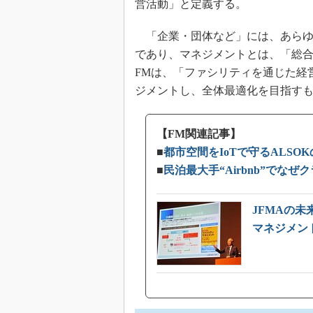
営活動」と定義する。
「企業・団体など」には、あらゆ
であり、マネジメントとは、「総
FMは、「ファシリティを通じた経
ジメントし、全体最適化を目指す
【FM関連記事】
■
都市空間をIoTで守るALS
■
民泊最大手“Airbnb”で
JFMAの
マネジメン