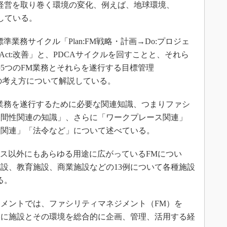
経営を取り巻く環境の変化、例えば、地球環境、
明している。
業務サイクル「Plan:FM戦略・計画→Do:プロジェ
→Act:改善」と、PDCAサイクルを回すことと、それら
5つのFM業務とそれらを遂行する目標管理
ctive）の考え方について解説している。
業務を遂行するために必要な関連知識、つまりファシ
人間性関連の知識」、さらに「ワークプレース関連」
）関連」「法令など」について述べている。
ス以外にもあらゆる用途に広がっているFMについ
設、教育施設、商業施設などの13例について各種施設
る。
メントでは、ファシリティマネジメント（FM）を
めに施設とその環境を総合的に企画、管理、活用する経