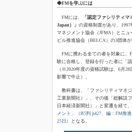
◆FMを学ぶには
FMには、
「認定ファシリティマネジャー（C
Japan）」
の資格制度があり、19
マネジメント協会（JFMA）とニュ
ビル推進協会（BELCA）の3団体
FMに携わる全ての者を対象に、
験に合格し、登録を行った者に「
（※2020年度の資格試験は、6月
影響で中止）。
教科書は、「ファシリティマネジメン
工業新聞社）」、その後「総解説ファ
日本経済新聞社）」と変遷を経て
メント」（B5判 p427、編：FM
25日）
となる。