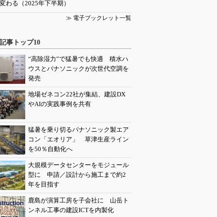
変わる（2025年下半期）
≫ 電子ブックレット一覧
記事トップ10
“高除湿力”で猛暑でも快適 積水ハ
ウスとパナソニックが次世代空調を
発売
地場ゼネコン22社が集結、建設DX
やAIの実践事例を共有
猛暑を乗り切るパナソニック製エア
コン「エオリア」 草津生産ライン
を50％自動化へ
大規模データセンターをモジュール
型に 申請／設計から施工まで約2
年を目指す
鹿島が演算工房を子会社に 山岳ト
ンネル工事の建設ICTを内製化