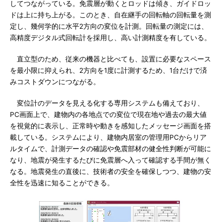
してつながっている。免震層が動くとロッドは傾き、ガイドロッ
ドは上に持ち上がる。このとき、自在継手の回転軸の回転量を測
定し、幾何学的に水平2方向の変位を計測。回転量の測定には、
高精度デジタル式回転計を採用し、高い計測精度を有している。
直立型のため、従来の機器と比べても、設置に必要なスペース
を最小限に抑えられ、2方向を1度に計測するため、1台だけで済
みコストダウンにつながる。
変位計のデータを見える化する専用システムも備えており、
PC画面上で、建物内の各地点での変位で現在地や過去の最大値
を視覚的に表示し、正常時や動きを感知したメッセージ画面を搭
載している。システムにより、建物内居室の管理用PCからリア
ルタイムで、計測データの確認や免震部材の健全性判断が可能に
なり、地震が発生するたびに免震層へ入って確認する手間が無く
なる。地震発生の直後に、技術者の安全を確保しつつ、建物の安
全性を迅速に知ることができる。