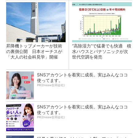
昇降機トップメーカーが技術
“高除湿力”で猛暑でも快適 積
の裏側公開 日本オーチスが
水ハウスとパナソニックが次
「大人の社会科見学」開催
世代空調を発売
SNSアカウントを着実に成長。実はみんなココ
使ってます。
PR(Dreaw合同会社)
SNSアカウントを着実に成長。実はみんなココ
使ってます。
PR(Dreaw合同会社)