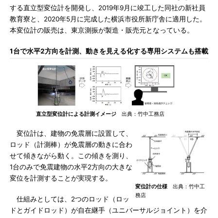
する直立型変位計を開発し、2019年9月に竣工した同社の新社員
教育寮と、2020年5月に完成した横浜市役所新庁舎に適用した。
本変位計の販売は、東京測振が製造・販売元となっている。
1台で水平2方向を計測、動きを見える化する専用システムも搭載
直立型変位計による計測イメージ
出典：竹中工務店
変位計は、建物の免震層に設置して、
ロッド（計測棒）が免震層の動きに合わ
せて傾きながら動く。この傾きを測り、
1台のみで免震建物の水平2方向の大きな
変位を計測することが実現する。
変位計の仕様
出典：竹中工
務店
仕組みとしては、2つのロッド（ロッ
ドとガイドロッド）が自在継手（ユニバーサルジョイント）を介