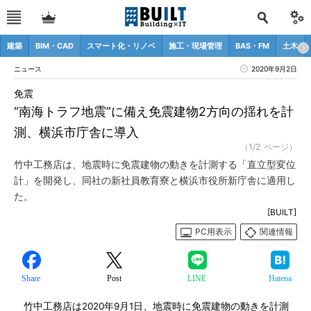
建築
BIM・CAD
スマート化・リノベ
施工・現場管理
BAS・FM
土木
ニュース
2020年9月2日
免震
“南海トラフ地震”に備え免震建物2方向の揺れを計
測、横浜市庁舎に導入
（1/2 ページ）
竹中工務店は、地震時に免震建物の動きを計測する「直立型変位
計」を開発し、同社の新社員教育寮と横浜市役所新庁舎に適用し
た。
[BUILT]
PC用表示
関連情報
Share
Post
LINE
Hatena
竹中工務店は2020年9月1日、地震時に免震建物の動きを計測