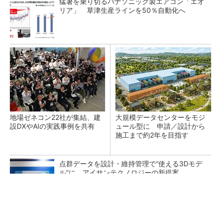
猛暑を乗り切るパナソニック製エアコン「エオ
リア」 草津生産ラインを50％自動化へ
地場ゼネコン22社が集結、建
大規模データセンターをモジ
設DXやAIの実践事例を共有
ュール型に 申請／設計から
施工まで約2年を目指す
点群データを設計・維持管理で“使える3Dモデ
ル”に アイサンテクノロジーの新提案
熊本地震でドローン6社が災害支援、テラドロ