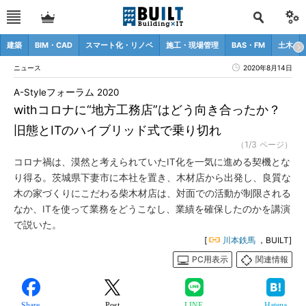
建築
BIM・CAD
スマート化・リノベ
施工・現場管理
BAS・FM
土木
ニュース
2020年8月14日
A-Styleフォーラム 2020
withコロナに“地方工務店”はどう向き合ったか？
旧態とITのハイブリッド式で乗り切れ
（1/3 ページ）
コロナ禍は、漠然と考えられていたIT化を一気に進める契機とな
り得る。茨城県下妻市に本社を置き、木材店から出発し、良質な
木の家づくりにこだわる柴木材店は、対面での活動が制限される
なか、ITを使って業務をどうこなし、業績を確保したのかを講演
で説いた。
[
川本鉄馬
，BUILT]
PC用表示
関連情報
Share
Post
LINE
Hatena