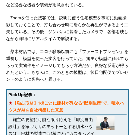
など必要な機器や装備が用意されている。
Zoomを使った接客では、説明に使う住宅模型を事前に動画撮
影しておくことで、打ち合わせ時に滑らかな再生ができるよう工
夫している。その後、ジンバルに装着したカメラで、各部を映し
ながら詳細にリアルタイムで解説する。
柴木材店では、コロナ騒動以前にも「ファーストプレゼン」を
重視し、模型を使った接客を行っていた。施主が模型に触れても
らって実物件をイメージしてもらう方法だが、良好な反応が得ら
れたという。ちなみに、このときの模型は、後日宅配便でプレゼ
ントのように客先へと届ける。
Pick Up記事：
★
【独占取材】1棟ごとに建材が異なる“邸別生産”で、積水ハ
ウスがAIを自社構築した真意
施主の要望に可能な限り応える「邸別自由
設計」を家づくりのモットーとする積水ハウ
スは、部材の製造でも1棟ごとにカスタムメイ