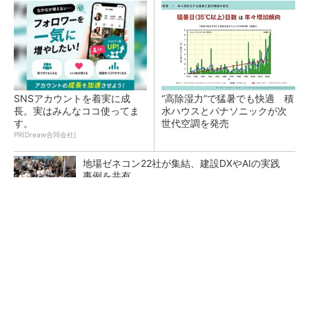
SNSアカウントを着実に成
“高除湿力”で猛暑でも快適 積
長。実はみんなココ使ってま
水ハウスとパナソニックが次
す。
世代空調を発売
PR(Dreaw合同会社)
地場ゼネコン22社が集結、建設DXやAIの実践
事例を共有
点群データを設計・維持管理で“使える3Dモデ
ル”に アイサンテクノロジーの新提案
熊本地震でドローン6社が災害支援、テラドロ