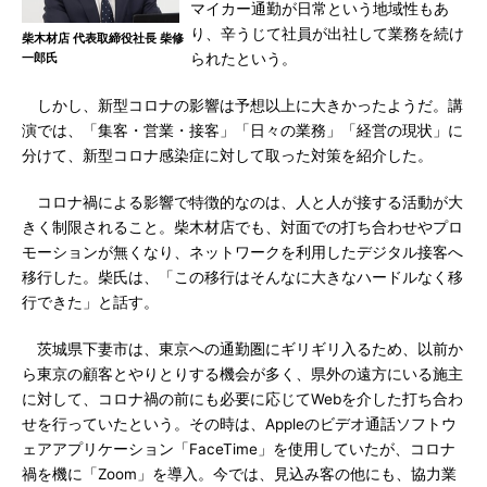
マイカー通勤が日常という地域性もあ
り、辛うじて社員が出社して業務を続け
柴木材店 代表取締役社長 柴修
一郎氏
られたという。
しかし、新型コロナの影響は予想以上に大きかったようだ。講
演では、「集客・営業・接客」「日々の業務」「経営の現状」に
分けて、新型コロナ感染症に対して取った対策を紹介した。
コロナ禍による影響で特徴的なのは、人と人が接する活動が大
きく制限されること。柴木材店でも、対面での打ち合わせやプロ
モーションが無くなり、ネットワークを利用したデジタル接客へ
移行した。柴氏は、「この移行はそんなに大きなハードルなく移
行できた」と話す。
茨城県下妻市は、東京への通勤圏にギリギリ入るため、以前か
ら東京の顧客とやりとりする機会が多く、県外の遠方にいる施主
に対して、コロナ禍の前にも必要に応じてWebを介した打ち合わ
せを行っていたという。その時は、Appleのビデオ通話ソフトウ
ェアアプリケーション「FaceTime」を使用していたが、コロナ
禍を機に「Zoom」を導入。今では、見込み客の他にも、協力業