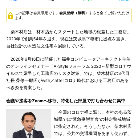
この記事は会員限定です。
会員登録（無料）
すると全てご覧いただけ
ます。
柴木材店は、材木店からスタートした地域の根差した工務店。
2020年で創業54年を迎え、現在は茨城県下妻市に拠点を置き、
自社設計の木造注文住宅を展開している。
2020年6月16日に開催した福井コンピュータアーキテクト主催
のオンラインセミナー「A-Styleフォーラム 2020～新型コロナウ
イルスで露呈した工務店のリスク対策」では、柴木材店の3代目
社長 柴修一郎氏がwith／afterコロナ時代における工務店のある
べき姿を提案した。
会議や接客をZoomへ移行、特化した部屋で打ち合わせに集中
今回のコロナ禍に際し、本社のある茨
城県では“緊急事態宣言”の特定警戒地域
に指定された。そうしたなか、柴木材店
では、公共の交通機関をあまり使わず、