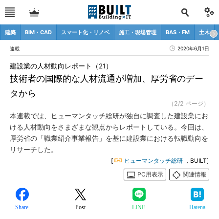
建築
BIM・CAD
スマート化・リノベ
施工・現場管理
BAS・FM
土木
連載
2020年6月1日
建設業の人材動向レポート（21）
技術者の国際的な人材流通が増加、厚労省のデー
タから
（2/2 ページ）
本連載では、ヒューマンタッチ総研が独自に調査した建設業にお
ける人材動向をさまざまな観点からレポートしている。今回は、
厚労省の「職業紹介事業報告」を基に建設業における転職動向を
リサーチした。
[
ヒューマンタッチ総研
，BUILT]
PC用表示
関連情報
Share
Post
LINE
Hatena