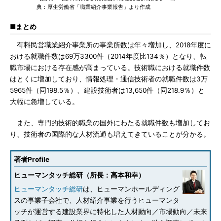
典：厚生労働省「職業紹介事業報告」より作成
■まとめ
有料民営職業紹介事業所の事業所数は年々増加し、2018年度に
おける就職件数は69万3300件（2014年度比134％）となり、転
職市場における存在感が高まっている。技術職における就職件数
はとくに増加しており、情報処理・通信技術者の就職件数は3万
5965件（同198.5％）、建設技術者は13,650件（同218.9％）と
大幅に急増している。
また、専門的技術的職業の国外にわたる就職件数も増加してお
り、技術者の国際的な人材流通も増えてきていることが分かる。
著者Profile
ヒューマンタッチ総研（所長：高本和幸）
ヒューマンタッチ総研
は、ヒューマンホールディング
スの事業子会社で、人材紹介事業を行うヒューマンタ
ッチが運営する建設業界に特化した人材動向／市場動向／未来