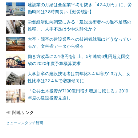
建設業の月給は全産業平均を抜き「42.4万円」に、労
働時間は7.8時間長い【勤労統計】
労働経済動向調査にみる「建設技術者への過不足感の
推移」、人手不足はやや沈静化か？
大卒・院卒の建設業界への技術者就職はどうなってい
るか、文科省データから探る
働き方改革に2.4億円を計上、5年連続6兆円超え国交
省の2020年度予算概算要求
大学新卒の建設技術者は前年比3.4％増の1.3万人、女
性比率は22.4％で増加傾向に
「公共土木投資が7100億円増え増加に転じる」2019
年度の建設投資見通し
関連リンク
ヒューマンタッチ総研