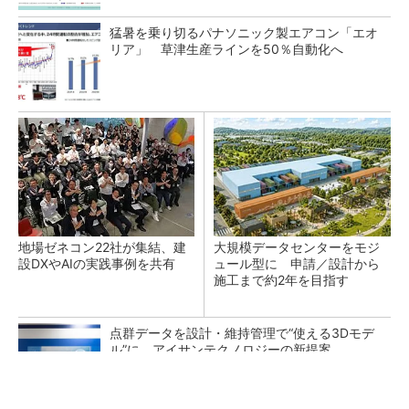
猛暑を乗り切るパナソニック製エアコン「エオ
リア」 草津生産ラインを50％自動化へ
地場ゼネコン22社が集結、建
大規模データセンターをモジ
設DXやAIの実践事例を共有
ュール型に 申請／設計から
施工まで約2年を目指す
点群データを設計・維持管理で“使える3Dモデ
ル”に アイサンテクノロジーの新提案