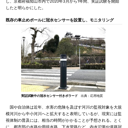
し、京都府福知山市内で2020年3月から1年間、実証試験を開始
したと明らかにした。
既存の車止めポールに冠水センサーを設置し、モニタリング
実証試験中の冠水センサー付きボラード
出典：応用地質
国や自治体は近年、水害の危険を及ぼす河川の監視対象を大規
模河川から中小河川へと拡大すると表明しているが、現実には監
視体制の普及には、相当の時間がかかることが予想される。とく
に、都市部の水路や用排水路、下水管路など、内水氾濫や道路冠