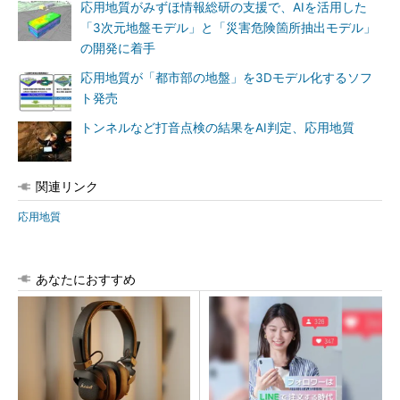
応用地質がみずほ情報総研の支援で、AIを活用した
「3次元地盤モデル」と「災害危険箇所抽出モデル」
の開発に着手
応用地質が「都市部の地盤」を3Dモデル化するソフ
ト発売
トンネルなど打音点検の結果をAI判定、応用地質
関連リンク
応用地質
あなたにおすすめ