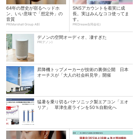
64年の歴史が宿るヘッドホ
SNSアカウントを着実に成
ン、いい意味で「想定外」の
長。実はみんなココ使ってま
音質
す。
PR(Marshall Group AB)
PR(Dreaw合同会社)
デノンの空間オーディオ、凄すぎた
PR(デノン)
昇降機トップメーカーが技術の裏側公開 日本
オーチスが「大人の社会科見学」開催
猛暑を乗り切るパナソニック製エアコン「エオ
リア」 草津生産ラインを50％自動化へ