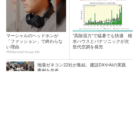
マーシャルのヘッドホンが
“高除湿力”で猛暑でも快適 積
「ファッション」で終わらな
水ハウスとパナソニックが次
い理由
世代空調を発売
PR(Marshall Group AB)
地場ゼネコン22社が集結、建設DXやAIの実践
事例を共有
点群データを設計・維持管理で“使える3Dモデ
ル”に アイサンテクノロジーの新提案
熊本地震でドローン6社が災害支援、テラドロ
ーンやLiberawareらが出動