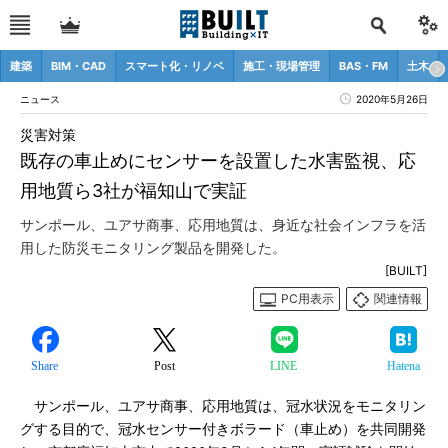
建築
BIM・CAD
スマート化・リノベ
施工・現場管理
BAS・FM
土木
ニュース
2020年5月26日
災害対策
既存の車止めにセンサーを設置した水害監視、応
用地質ら3社が福知山で実証
サンポール、ユアサ商事、応用地質は、身近な社会インフラを活
用した防災モニタリング製品を開発した。
[BUILT]
PC用表示
関連情報
Share
Post
LINE
Hatena
サンポール、ユアサ商事、応用地質は、冠水状況をモニタリン
グする目的で、冠水センサー付きボラード（車止め）を共同開発