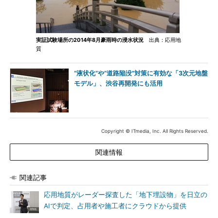
実証試験場所の2014年8月豪雨時の浸水状況
出典：応用地
質
“液状化”や“道路陥没”対策に有効な「3次元地盤
モデル」、渋谷再開発にも活用
Copyright © ITmedia, Inc. All Rights Reserved.
関連情報
関連記事
応用地質がレーダー探査した「地下埋設物」を日立の
AIで判定、占用者や施工者にクラウドから提供