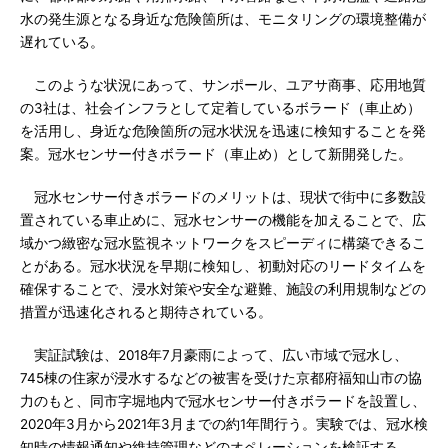
水の発生源となる身近な危険箇所は、モニタリングの環境整備が
遅れている。
このような状況にあって、サンポール、ユアサ商事、応用地質
の3社は、社会インフラとして定着しているボラード（車止め）
を活用し、身近な危険箇所の冠水状況を迅速に検知することを発
案。冠水センサー付きボラード（車止め）として新開発した。
冠水センサー付きボラードのメリットは、現状で街中に多数設
置されている車止めに、冠水センサーの機能を加えることで、広
域かつ緻密な冠水監視ネットワークをスピーディに構築できるこ
とがある。冠水状況を早期に検知し、初動対応のリードタイムを
確保することで、浸水対策や安全な避難、施設の利用規制などの
措置が迅速化されると期待されている。
実証試験は、2018年7月豪雨によって、広い市域で冠水し、
745棟の住家が浸水するなどの被害を受けた京都府福知山市の協
力のもと、同市字堀地内で冠水センサー付きボラードを設置し、
2020年3月から2021年3月までの約1年間行う。実験では、冠水検
知時の情報通知や維持管理などのオペレーションを検証する。